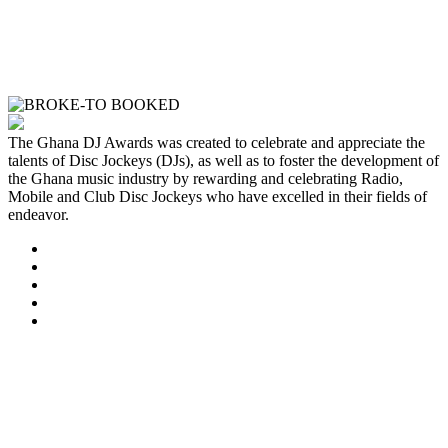
The Ghana DJ Awards was created to celebrate and appreciate the
talents of Disc Jockeys (DJs), as well as to foster the development of
the Ghana music industry by rewarding and celebrating Radio,
Mobile and Club Disc Jockeys who have excelled in their fields of
endeavor.
Clos
this
modu