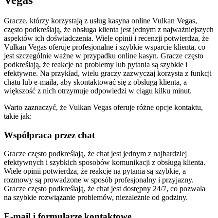
Vegas
Gracze, którzy korzystają z usług kasyna online Vulkan Vegas,
często podkreślają, że obsługa klienta jest jednym z najważniejszych
aspektów ich doświadczenia. Wiele opinii i recenzji potwierdza, że
Vulkan Vegas oferuje profesjonalne i szybkie wsparcie klienta, co
jest szczególnie ważne w przypadku online kasyn. Gracze często
podkreślają, że reakcje na problemy lub pytania są szybkie i
efektywne. Na przykład, wielu graczy zazwyczaj korzysta z funkcji
chatu lub e-maila, aby skontaktować się z obsługą klienta, a
większość z nich otrzymuje odpowiedzi w ciągu kilku minut.
Warto zaznaczyć, że Vulkan Vegas oferuje różne opcje kontaktu,
takie jak:
Współpraca przez chat
Gracze często podkreślają, że chat jest jednym z najbardziej
efektywnych i szybkich sposobów komunikacji z obsługą klienta.
Wiele opinii potwierdza, że reakcje na pytania są szybkie, a
rozmowy są prowadzone w sposób profesjonalny i przyjazny.
Gracze często podkreślają, że chat jest dostępny 24/7, co pozwala
na szybkie rozwiązanie problemów, niezależnie od godziny.
E-mail i formularze kontaktowe