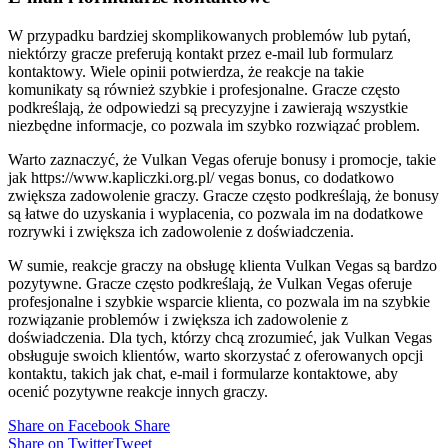
W przypadku bardziej skomplikowanych problemów lub pytań,
niektórzy gracze preferują kontakt przez e-mail lub formularz
kontaktowy. Wiele opinii potwierdza, że reakcje na takie
komunikaty są również szybkie i profesjonalne. Gracze często
podkreślają, że odpowiedzi są precyzyjne i zawierają wszystkie
niezbędne informacje, co pozwala im szybko rozwiązać problem.
Warto zaznaczyć, że Vulkan Vegas oferuje bonusy i promocje, takie
jak https://www.kapliczki.org.pl/ vegas bonus, co dodatkowo
zwiększa zadowolenie graczy. Gracze często podkreślają, że bonusy
są łatwe do uzyskania i wyplacenia, co pozwala im na dodatkowe
rozrywki i zwiększa ich zadowolenie z doświadczenia.
W sumie, reakcje graczy na obsługę klienta Vulkan Vegas są bardzo
pozytywne. Gracze często podkreślają, że Vulkan Vegas oferuje
profesjonalne i szybkie wsparcie klienta, co pozwala im na szybkie
rozwiązanie problemów i zwiększa ich zadowolenie z
doświadczenia. Dla tych, którzy chcą zrozumieć, jak Vulkan Vegas
obsługuje swoich klientów, warto skorzystać z oferowanych opcji
kontaktu, takich jak chat, e-mail i formularze kontaktowe, aby
ocenić pozytywne reakcje innych graczy.
Share on Facebook
Share
Share on Twitter
Tweet