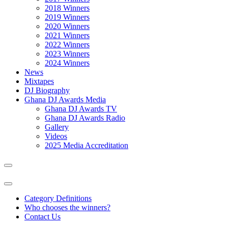
2018 Winners
2019 Winners
2020 Winners
2021 Winners
2022 Winners
2023 Winners
2024 Winners
News
Mixtapes
DJ Biography
Ghana DJ Awards Media
Ghana DJ Awards TV
Ghana DJ Awards Radio
Gallery
Videos
2025 Media Accreditation
Category Definitions
Who chooses the winners?
Contact Us