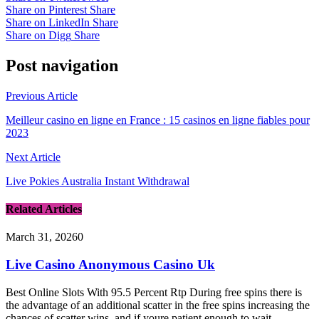
Share on Pinterest
Share
Share on LinkedIn
Share
Share on Digg
Share
Post navigation
Previous Article
Meilleur casino en ligne en France : 15 casinos en ligne fiables pour
2023
Next Article
Live Pokies Australia Instant Withdrawal
Related Articles
March 31, 2026
0
Live Casino Anonymous Casino Uk
Best Online Slots With 95.5 Percent Rtp During free spins there is
the advantage of an additional scatter in the free spins increasing the
chances of scatter wins, and if youre patient enough to wait