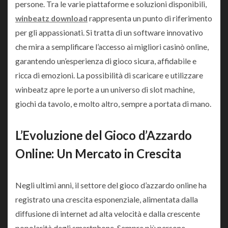
persone. Tra le varie piattaforme e soluzioni disponibili,
winbeatz download
rappresenta un punto di riferimento
per gli appassionati. Si tratta di un software innovativo
che mira a semplificare l’accesso ai migliori casinò online,
garantendo un’esperienza di gioco sicura, affidabile e
ricca di emozioni. La possibilità di scaricare e utilizzare
winbeatz apre le porte a un universo di slot machine,
giochi da tavolo, e molto altro, sempre a portata di mano.
L’Evoluzione del Gioco d’Azzardo
Online: Un Mercato in Crescita
Negli ultimi anni, il settore del gioco d’azzardo online ha
registrato una crescita esponenziale, alimentata dalla
diffusione di internet ad alta velocità e dalla crescente
popolarità degli smartphone. Sempre più persone