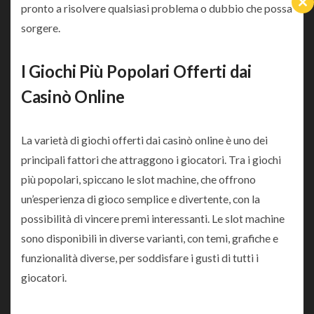
pronto a risolvere qualsiasi problema o dubbio che possa
Cl
th
sorgere.
m
I Giochi Più Popolari Offerti dai
Casinò Online
La varietà di giochi offerti dai casinò online è uno dei
principali fattori che attraggono i giocatori. Tra i giochi
più popolari, spiccano le slot machine, che offrono
un’esperienza di gioco semplice e divertente, con la
possibilità di vincere premi interessanti. Le slot machine
sono disponibili in diverse varianti, con temi, grafiche e
funzionalità diverse, per soddisfare i gusti di tutti i
giocatori.