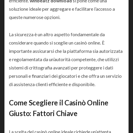
efficiente.
winbeatz download
si pone come una
soluzione ideale per aggregare e facilitare l’accesso a
queste numerose opzioni.
La sicurezza è un altro aspetto fondamentale da
considerare quando si sceglie un casinò online. È
importante assicurarsi che la piattaforma sia autorizzata
e regolamentata da un’autorità competente, che utilizzi
sistemi di crittografia avanzati per proteggere i dati
personali e finanziari dei giocatori e che offra un servizio
di assistenza clienti efficiente e disponibile.
Come Scegliere il Casinò Online
Giusto: Fattori Chiave
La scelta del casinò online ideale richiede un’attenta