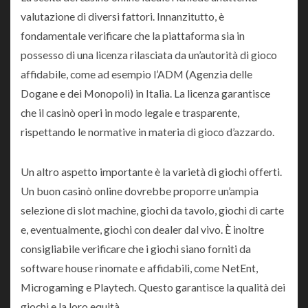
valutazione di diversi fattori. Innanzitutto, è
fondamentale verificare che la piattaforma sia in
possesso di una licenza rilasciata da un’autorità di gioco
affidabile, come ad esempio l’ADM (Agenzia delle
Dogane e dei Monopoli) in Italia. La licenza garantisce
che il casinò operi in modo legale e trasparente,
rispettando le normative in materia di gioco d’azzardo.
Un altro aspetto importante è la varietà di giochi offerti.
Un buon casinò online dovrebbe proporre un’ampia
selezione di slot machine, giochi da tavolo, giochi di carte
e, eventualmente, giochi con dealer dal vivo. È inoltre
consigliabile verificare che i giochi siano forniti da
software house rinomate e affidabili, come NetEnt,
Microgaming e Playtech. Questo garantisce la qualità dei
giochi e la loro equità.