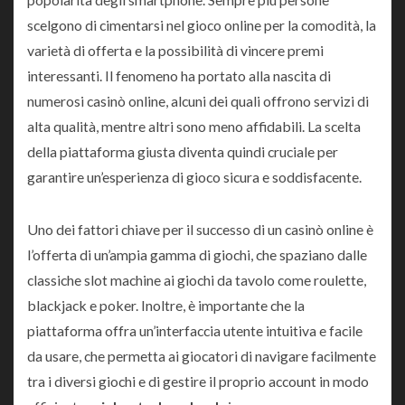
scelgono di cimentarsi nel gioco online per la comodità, la
varietà di offerta e la possibilità di vincere premi
interessanti. Il fenomeno ha portato alla nascita di
numerosi casinò online, alcuni dei quali offrono servizi di
alta qualità, mentre altri sono meno affidabili. La scelta
della piattaforma giusta diventa quindi cruciale per
garantire un’esperienza di gioco sicura e soddisfacente.
Uno dei fattori chiave per il successo di un casinò online è
l’offerta di un’ampia gamma di giochi, che spaziano dalle
classiche slot machine ai giochi da tavolo come roulette,
blackjack e poker. Inoltre, è importante che la
piattaforma offra un’interfaccia utente intuitiva e facile
da usare, che permetta ai giocatori di navigare facilmente
tra i diversi giochi e di gestire il proprio account in modo