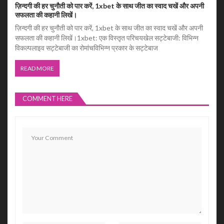
ज़िन्दगी की हर चुनौती को पार करें, 1xbet के साथ जीत का स्वाद चखें और अपनी
सफलता की कहानी लिखें।
ज़िन्दगी की हर चुनौती को पार करें, 1xbet के साथ जीत का स्वाद चखें और अपनी
सफलता की कहानी लिखें।1xbet: एक विस्तृत परिचयखेल सट्टेबाजी: विभिन्न
विकल्पलाइव सट्टेबाजी का रोमांचविभिन्न प्रकार के सट्टेबाज
READ MORE
COMMENT HERE