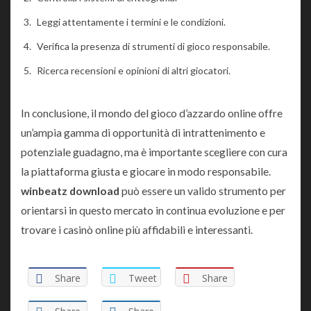
Leggi attentamente i termini e le condizioni.
Verifica la presenza di strumenti di gioco responsabile.
Ricerca recensioni e opinioni di altri giocatori.
In conclusione, il mondo del gioco d’azzardo online offre
un’ampia gamma di opportunità di intrattenimento e
potenziale guadagno, ma è importante scegliere con cura
la piattaforma giusta e giocare in modo responsabile.
winbeatz download
può essere un valido strumento per
orientarsi in questo mercato in continua evoluzione e per
trovare i casinò online più affidabili e interessanti.
Share
Tweet
Share