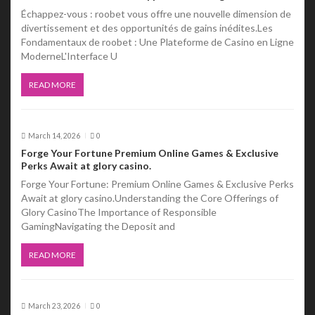
Échappez-vous : roobet vous offre une nouvelle dimension de
i
divertissement et des opportunités de gains inédites.Les
Fondamentaux de roobet : Une Plateforme de Casino en Ligne
o
ModerneL'Interface U
n
READ MORE
March 14, 2026
0
Forge Your Fortune Premium Online Games & Exclusive
Perks Await at glory casino.
Forge Your Fortune: Premium Online Games & Exclusive Perks
Await at glory casino.Understanding the Core Offerings of
Glory CasinoThe Importance of Responsible
GamingNavigating the Deposit and
READ MORE
March 23, 2026
0