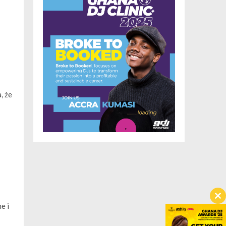
, że
C
e i
th
m