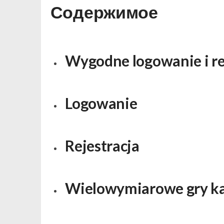
Содержимое
Wygodne logowanie i re
Logowanie
Rejestracja
Wielowymiarowe gry ka