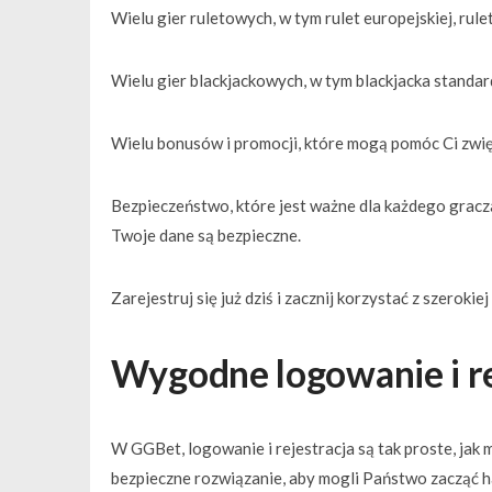
Wielu gier ruletowych, w tym rulet europejskiej, rulet
Wielu gier blackjackowych, w tym blackjacka standard
Wielu bonusów i promocji, które mogą pomóc Ci zwi
Bezpieczeństwo, które jest ważne dla każdego gracza.
Twoje dane są bezpieczne.
Zarejestruj się już dziś i zacznij korzystać z szerok
Wygodne logowanie i r
W GGBet, logowanie i rejestracja są tak proste, jak
bezpieczne rozwiązanie, aby mogli Państwo zacząć h