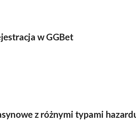
jestracja w GGBet
synowe z różnymi typami hazard