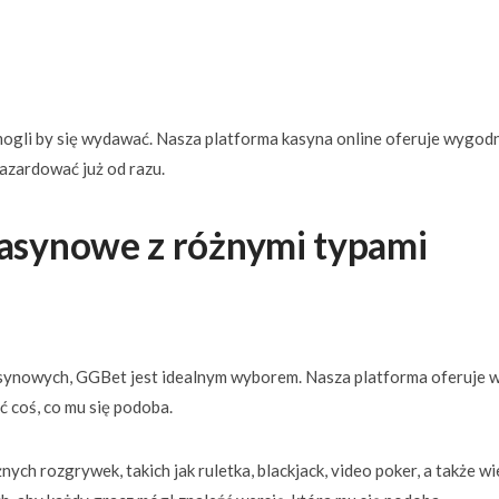
 mogli by się wydawać. Nasza platforma kasyna online oferuje wygodn
azardować już od razu.
asynowe z różnymi typami
asynowych, GGBet jest idealnym wyborem. Nasza platforma oferuje w
 coś, co mu się podoba.
ch rozgrywek, takich jak ruletka, blackjack, video poker, a także wi