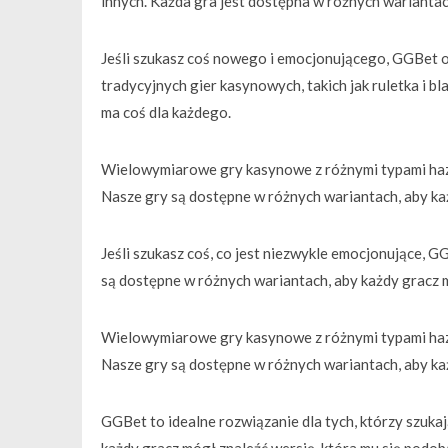
innych. Każda gra jest dostępna w różnych wariantac
Jeśli szukasz coś nowego i emocjonującego, GGBet o
tradycyjnych gier kasynowych, takich jak ruletka i bl
ma coś dla każdego.
Wielowymiarowe gry kasynowe z różnymi typami hazard
Nasze gry są dostępne w różnych wariantach, aby każ
Jeśli szukasz coś, co jest niezwykle emocjonujące, 
są dostępne w różnych wariantach, aby każdy gracz m
Wielowymiarowe gry kasynowe z różnymi typami hazard
Nasze gry są dostępne w różnych wariantach, aby każ
GGBet to idealne rozwiązanie dla tych, którzy szukaj
każdy gracz mógł znaleźć wersję, która mu się podob