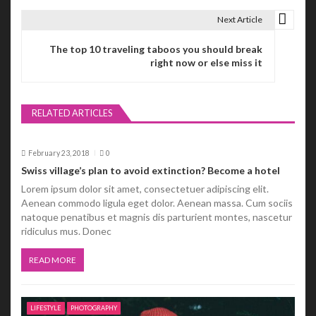
t
Next Article
n
The top 10 traveling taboos you should break
right now or else miss it
a
v
RELATED ARTICLES
i
g
February 23, 2018
0
a
Swiss village’s plan to avoid extinction? Become a hotel
Lorem ipsum dolor sit amet, consectetuer adipiscing elit.
t
Aenean commodo ligula eget dolor. Aenean massa. Cum sociis
natoque penatibus et magnis dis parturient montes, nascetur
i
ridiculus mus. Donec
o
READ MORE
n
LIFESTYLE
PHOTOGRAPHY