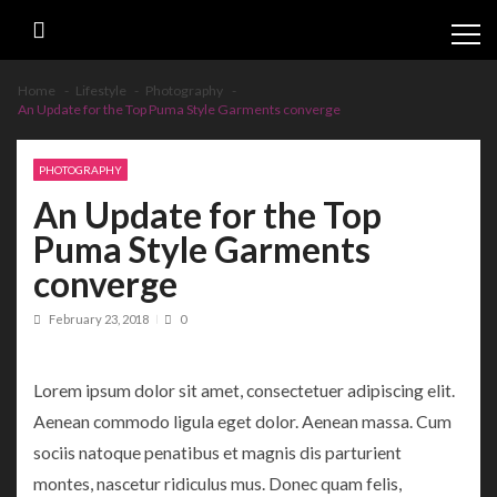
Skip
Skip
to
to
navigation
content
Home
Lifestyle
Photography
An Update for the Top Puma Style Garments converge
PHOTOGRAPHY
An Update for the Top
Puma Style Garments
converge
February 23, 2018
0
Lorem ipsum dolor sit amet, consectetuer adipiscing elit.
Aenean commodo ligula eget dolor. Aenean massa. Cum
sociis natoque penatibus et magnis dis parturient
montes, nascetur ridiculus mus. Donec quam felis,