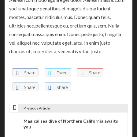
sociis natoque penatibus et magnis dis parturient
montes, nascetur ridiculus mus. Donec quam felis,
ultricies nec, pellentesque eu, pretium quis, sem. Nulla
consequat massa quis enim. Donec pede justo, fringilla
vel, aliquet nec, vulputate eget, arcu. In enim justo,
rhoncus ut, imperdiet a, venenatis vitae, justo.
Share
Tweet
Share
Share
Share
Previous Article
P
Magical sea dive of Northern California awaits
o
you
s