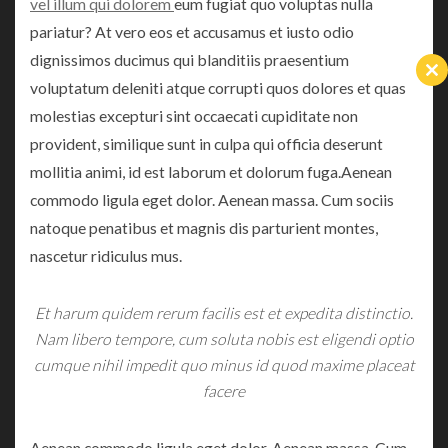
vel illum qui dolorem
eum fugiat quo voluptas nulla
pariatur? At vero eos et accusamus et iusto odio
dignissimos ducimus qui blanditiis praesentium
Cl
voluptatum deleniti atque corrupti quos dolores et quas
th
m
molestias excepturi sint occaecati cupiditate non
provident, similique sunt in culpa qui officia deserunt
mollitia animi, id est laborum et dolorum fuga.Aenean
commodo ligula eget dolor. Aenean massa. Cum sociis
natoque penatibus et magnis dis parturient montes,
nascetur ridiculus mus.
Et harum quidem rerum facilis est et expedita distinctio.
Nam libero tempore, cum soluta nobis est eligendi optio
cumque nihil impedit quo minus id quod maxime placeat
facere
Aenean commodo ligula eget dolor. Aenean massa. Cum