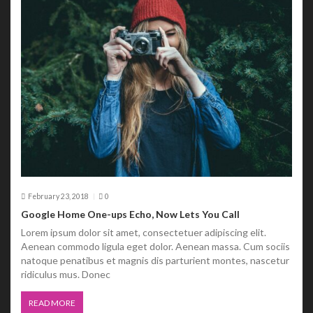
February 23, 2018
0
Google Home One-ups Echo, Now Lets You Call
Lorem ipsum dolor sit amet, consectetuer adipiscing elit.
Aenean commodo ligula eget dolor. Aenean massa. Cum sociis
natoque penatibus et magnis dis parturient montes, nascetur
ridiculus mus. Donec
READ MORE