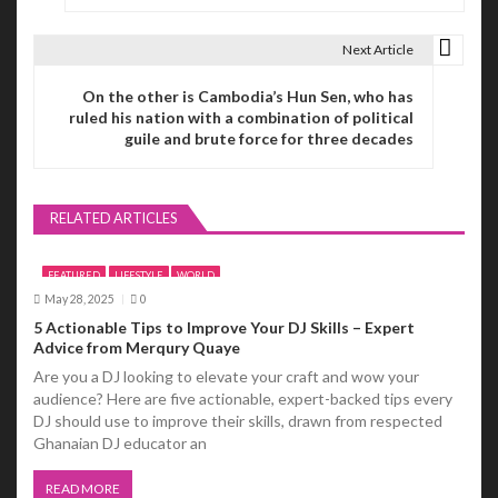
s
Next Article
t
On the other is Cambodia’s Hun Sen, who has
n
ruled his nation with a combination of political
guile and brute force for three decades
a
v
RELATED ARTICLES
i
g
FEATURED
LIFESTYLE
WORLD
May 28, 2025
0
a
5 Actionable Tips to Improve Your DJ Skills – Expert
Advice from Merqury Quaye
t
Are you a DJ looking to elevate your craft and wow your
i
audience? Here are five actionable, expert-backed tips every
DJ should use to improve their skills, drawn from respected
o
Ghanaian DJ educator an
n
READ MORE