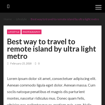
Skip
Skip
to
to
navigation
content
Home
Lifestyle
Best way to travel to remote island by ultra light metro
LIFESTYLE
PHOTOGRAPHY
Best way to travel to
remote island by ultra light
metro
February 25, 2018
0
Lorem ipsum dolor sit amet, consectetuer adipiscing elit.
Aenean commodo ligula eget dolor. Aenean massa. Cum
sociis natoque penatibus et magnis dis parturient
montes, nascetur ridiculus mus. Donec quam felis,
ultricies nec, pellentesque eu, pretium quis, sem. Nulla