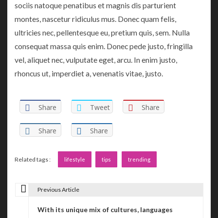
sociis natoque penatibus et magnis dis parturient
montes, nascetur ridiculus mus. Donec quam felis,
ultricies nec, pellentesque eu, pretium quis, sem. Nulla
consequat massa quis enim. Donec pede justo, fringilla
vel, aliquet nec, vulputate eget, arcu. In enim justo,
rhoncus ut, imperdiet a, venenatis vitae, justo.
Share
Tweet
Share
Share
Share
Related tags :
lifestyle
tips
trending
Previous Article
P
With its unique mix of cultures, languages
o