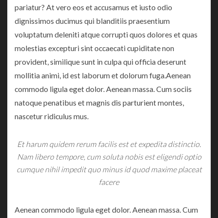
pariatur? At vero eos et accusamus et iusto odio
dignissimos ducimus qui blanditiis praesentium
voluptatum deleniti atque corrupti quos dolores et quas
molestias excepturi sint occaecati cupiditate non
provident, similique sunt in culpa qui officia deserunt
mollitia animi, id est laborum et dolorum fuga.Aenean
commodo ligula eget dolor. Aenean massa. Cum sociis
natoque penatibus et magnis dis parturient montes,
nascetur ridiculus mus.
Et harum quidem rerum facilis est et expedita distinctio.
Nam libero tempore, cum soluta nobis est eligendi optio
cumque nihil impedit quo minus id quod maxime placeat
facere
Aenean commodo ligula eget dolor. Aenean massa. Cum