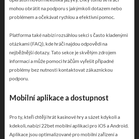
mohou obrátit na podporu s jakýmkoli dotazem nebo
problémem a očekávat rychlou a efektivní pomoc.
Platforma také nabízí rozsáhlou sekci s často kladenými
otázkami (FAQ), kde hráči najdou odpovědi na
nejběžnější dotazy. Tato sekce je skvělým zdrojem
informací a může pomoci hráčům vyřešit případné
problémy bez nutnosti kontaktovat zákaznickou
podporu.
Mobilní aplikace a dostupnost
Pro ty, kteří chtějí hrát kasinové hry a sázet kdykoli a
kdekoli, nabízí 22bet mobilní aplikaci pro iOS a Android.
Aplikace jsou optimalizované pro mobilní zařízení a