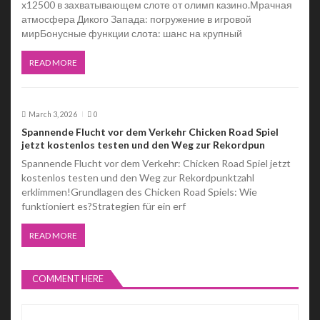
x12500 в захватывающем слоте от олимп казино.Мрачная
атмосфера Дикого Запада: погружение в игровой
мирБонусные функции слота: шанс на крупный
READ MORE
March 3, 2026
0
Spannende Flucht vor dem Verkehr Chicken Road Spiel
jetzt kostenlos testen und den Weg zur Rekordpun
Spannende Flucht vor dem Verkehr: Chicken Road Spiel jetzt
kostenlos testen und den Weg zur Rekordpunktzahl
erklimmen!Grundlagen des Chicken Road Spiels: Wie
funktioniert es?Strategien für ein erf
READ MORE
COMMENT HERE