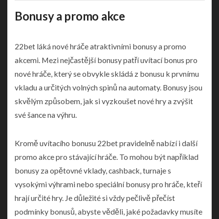
Bonusy a promo akce
22bet láká nové hráče atraktivními bonusy a promo
akcemi. Mezi nejčastější bonusy patří uvítací bonus pro
nové hráče, který se obvykle skládá z bonusu k prvnímu
vkladu a určitých volných spinů na automaty. Bonusy jsou
skvělým způsobem, jak si vyzkoušet nové hry a zvýšit
své šance na výhru.
Kromě uvítacího bonusu 22bet pravidelně nabízí i další
promo akce pro stávající hráče. To mohou být například
bonusy za opětovné vklady, cashback, turnaje s
vysokými výhrami nebo speciální bonusy pro hráče, kteří
hrají určité hry. Je důležité si vždy pečlivě přečíst
podmínky bonusů, abyste věděli, jaké požadavky musíte