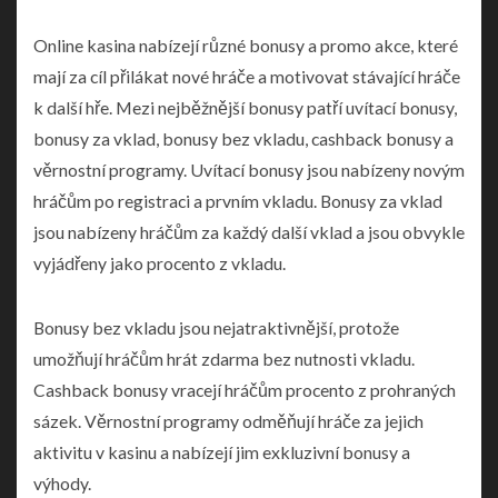
Online kasina nabízejí různé bonusy a promo akce, které
mají za cíl přilákat nové hráče a motivovat stávající hráče
k další hře. Mezi nejběžnější bonusy patří uvítací bonusy,
bonusy za vklad, bonusy bez vkladu, cashback bonusy a
věrnostní programy. Uvítací bonusy jsou nabízeny novým
hráčům po registraci a prvním vkladu. Bonusy za vklad
jsou nabízeny hráčům za každý další vklad a jsou obvykle
vyjádřeny jako procento z vkladu.
Bonusy bez vkladu jsou nejatraktivnější, protože
umožňují hráčům hrát zdarma bez nutnosti vkladu.
Cashback bonusy vracejí hráčům procento z prohraných
sázek. Věrnostní programy odměňují hráče za jejich
aktivitu v kasinu a nabízejí jim exkluzivní bonusy a
výhody.