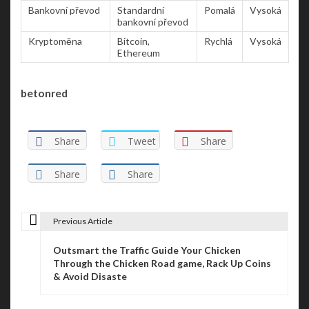
Bankovní převod
Standardní
Pomalá
Vysoká
bankovní převod
Kryptoměna
Bitcoin,
Rychlá
Vysoká
Ethereum
betonred
Share
Tweet
Share
Share
Share
Previous Article
P
Outsmart the Traffic Guide Your Chicken
o
Through the Chicken Road game, Rack Up Coins
& Avoid Disaste
s
t