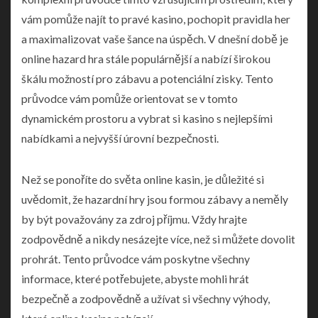
vám pomůže najít to pravé kasino, pochopit pravidla her
a maximalizovat vaše šance na úspěch. V dnešní době je
online hazard hra stále populárnější a nabízí širokou
škálu možností pro zábavu a potenciální zisky. Tento
průvodce vám pomůže orientovat se v tomto
dynamickém prostoru a vybrat si kasino s nejlepšími
nabídkami a nejvyšší úrovní bezpečnosti.
Než se ponoříte do světa online kasin, je důležité si
uvědomit, že hazardní hry jsou formou zábavy a neměly
by být považovány za zdroj příjmu. Vždy hrajte
zodpovědně a nikdy nesázejte více, než si můžete dovolit
prohrát. Tento průvodce vám poskytne všechny
informace, které potřebujete, abyste mohli hrát
bezpečně a zodpovědně a užívat si všechny výhody,