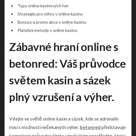
Typy online kasinových her
Strategie pro výhru v online kasinu
Bonusy a promo akce v online kasinu
Platební metody v online kasinu
Zábavné hraní online s
betonred: Váš průvodce
světem kasin a sázek
plný vzrušení a výher.
Vítejte ve světě online kasin a sázek, kde se adrenalin
mísí s možností nečekaných výher.
betonred
představuje
komplexní průvodce tímto vzrušujícím prostředím, který