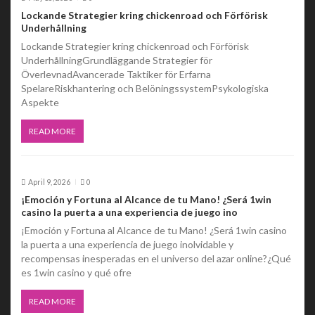
Lockande Strategier kring chickenroad och Förförisk
Underhållning
Lockande Strategier kring chickenroad och Förförisk
UnderhållningGrundläggande Strategier för
ÖverlevnadAvancerade Taktiker för Erfarna
SpelareRiskhantering och BelöningssystemPsykologiska
Aspekte
READ MORE
April 9, 2026
0
¡Emoción y Fortuna al Alcance de tu Mano! ¿Será 1win
casino la puerta a una experiencia de juego ino
¡Emoción y Fortuna al Alcance de tu Mano! ¿Será 1win casino
la puerta a una experiencia de juego inolvidable y
recompensas inesperadas en el universo del azar online?¿Qué
es 1win casino y qué ofre
READ MORE