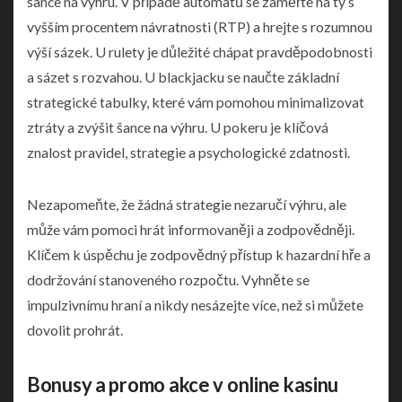
šance na výhru. V případě automatů se zaměřte na ty s
vyšším procentem návratnosti (RTP) a hrejte s rozumnou
výší sázek. U rulety je důležité chápat pravděpodobnosti
a sázet s rozvahou. U blackjacku se naučte základní
strategické tabulky, které vám pomohou minimalizovat
ztráty a zvýšit šance na výhru. U pokeru je klíčová
znalost pravidel, strategie a psychologické zdatnosti.
Nezapomeňte, že žádná strategie nezaručí výhru, ale
může vám pomoci hrát informovaněji a zodpovědněji.
Klíčem k úspěchu je zodpovědný přístup k hazardní hře a
dodržování stanoveného rozpočtu. Vyhněte se
impulzivnímu hraní a nikdy nesázejte více, než si můžete
dovolit prohrát.
Bonusy a promo akce v online kasinu