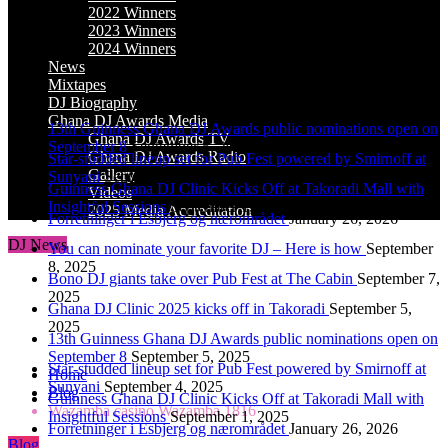
2022 Winners
2023 Winners
2024 Winners
News
Mixtapes
DJ Biography
Ghana DJ Awards Media
13th Guinness Ghana DJ Awards public nominations open on
Ghana DJ Awards TV
September 8
September 5, 2025
Ghana DJ Awards Radio
Star-studded lineup set for Pub Fest powered by Smirnoff at
Gallery
Sunyani
September 4, 2025
Guinness Ghana DJ Clinic Kicks Off at Takoradi Mall with
Videos
Insightful Sessions
September 1, 2025
2025 Media Accreditation
Forretninger i Esbjerg og nærområdet
January 26, 2026
DJ News
You can nominate your favorite DJ – Here is how
September
8, 2025
Bono DJ giants take over Pub Fest at The Cabin
September 7,
2025
Ghana DJ Clinic 2025 kicks off in Takoradi
September 5,
2025
13th Guinness Ghana DJ Awards public nominations open on
September 8
September 5, 2025
Star-studded lineup set for Pub Fest powered by Smirnoff at
Home
Sunyani
September 4, 2025
Blog
Guinness Ghana DJ Clinic Kicks Off at Takoradi Mall with
Wazamba casino Wazamba.1816
Insightful Sessions
September 1, 2025
Forretninger i Esbjerg og nærområdet
January 26, 2026
Blog