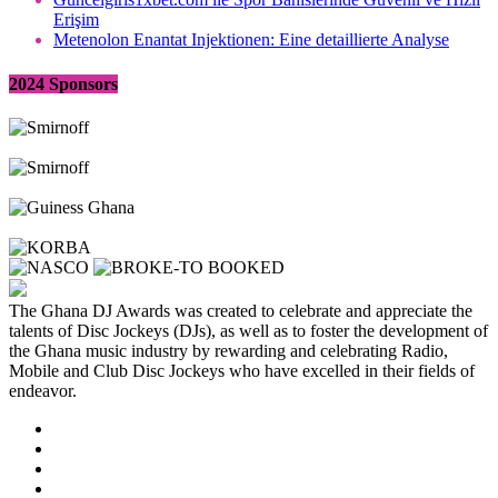
Erişim
Metenolon Enantat Injektionen: Eine detaillierte Analyse
2024 Sponsors
The Ghana DJ Awards was created to celebrate and appreciate the
talents of Disc Jockeys (DJs), as well as to foster the development of
the Ghana music industry by rewarding and celebrating Radio,
Mobile and Club Disc Jockeys who have excelled in their fields of
endeavor.