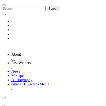
Skip
Skip
to
to
Search
navigation
content
for:
Guinness Ghana DJ Awards
The Biggest DJ Event In Africa
About
Past Winners
News
Mixtapes
DJ Biography
Ghana DJ Awards Media