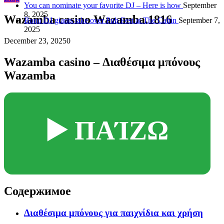
You can nominate your favorite DJ – Here is how
September
8, 2025
Wazamba casino Wazamba.1816
Bono DJ giants take over Pub Fest at The Cabin
September 7,
2025
December 23, 2025
0
Wazamba casino – Διαθέσιμα μπόνους
Wazamba
▶️ ΠΑΊΖΩ
Содержимое
Διαθέσιμα μπόνους για παιχνίδια και χρήση