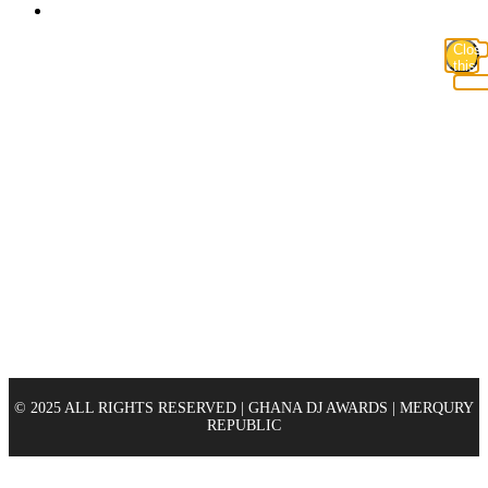
Clos
this
modu