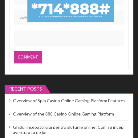
RECENT POSTS
Overview of Spin Casino Online Gaming Platform Features.
Overview of the 888 Casino Online Gaming Platform
Ghidul începătorului pentru sloturile online: Cum să începi
aventura ta de joc