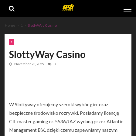
Skip
Skip
to
to
navigation
content
Home
1
SlottyWay Casino
1
SlottyWay Casino
November 28, 2025
0
W Slottyway oferujemy szeroki wybór gier oraz
bezpieczne środowisko rozrywki. Posiadamy licencję
CIL master gaming nr. 5536/JAZ wydaną przez Atlantic
Management B.V., dzięki czemu zapewniamy naszym