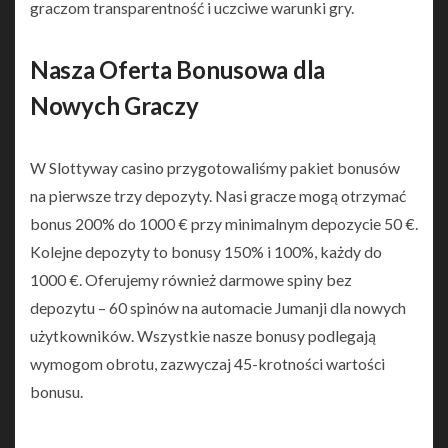
graczom transparentność i uczciwe warunki gry.
Nasza Oferta Bonusowa dla
Nowych Graczy
W Slottyway casino przygotowaliśmy pakiet bonusów
na pierwsze trzy depozyty. Nasi gracze mogą otrzymać
bonus 200% do 1000 € przy minimalnym depozycie 50 €.
Kolejne depozyty to bonusy 150% i 100%, każdy do
1000 €. Oferujemy również darmowe spiny bez
depozytu – 60 spinów na automacie Jumanji dla nowych
użytkowników. Wszystkie nasze bonusy podlegają
wymogom obrotu, zazwyczaj 45-krotności wartości
bonusu.