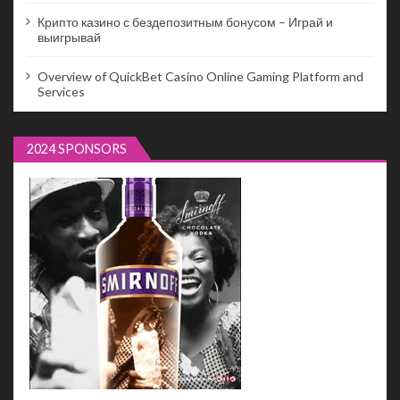
Крипто казино с бездепозитным бонусом – Играй и
выигрывай
Overview of QuickBet Casino Online Gaming Platform and
Services
2024 SPONSORS