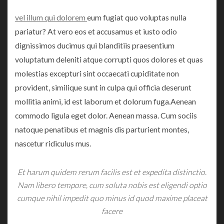
vel illum qui dolorem
eum fugiat quo voluptas nulla
pariatur? At vero eos et accusamus et iusto odio
dignissimos ducimus qui blanditiis praesentium
voluptatum deleniti atque corrupti quos dolores et quas
molestias excepturi sint occaecati cupiditate non
provident, similique sunt in culpa qui officia deserunt
mollitia animi, id est laborum et dolorum fuga.Aenean
commodo ligula eget dolor. Aenean massa. Cum sociis
natoque penatibus et magnis dis parturient montes,
nascetur ridiculus mus.
Et harum quidem rerum facilis est et expedita distinctio.
Nam libero tempore, cum soluta nobis est eligendi optio
cumque nihil impedit quo minus id quod maxime placeat
facere