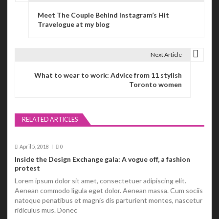
P
Meet The Couple Behind Instagram’s Hit
o
Travelogue at my blog
s
t
Next Article
n
What to wear to work: Advice from 11 stylish
Toronto women
a
v
RELATED ARTICLES
i
g
April 5, 2018
0
a
Inside the Design Exchange gala: A vogue off, a fashion
protest
t
Lorem ipsum dolor sit amet, consectetuer adipiscing elit.
Aenean commodo ligula eget dolor. Aenean massa. Cum sociis
i
natoque penatibus et magnis dis parturient montes, nascetur
ridiculus mus. Donec
o