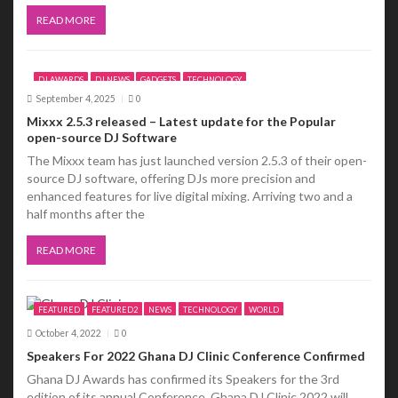
n
READ MORE
DJ AWARDS
DJ NEWS
GADGETS
TECHNOLOGY
September 4, 2025
0
Mixxx 2.5.3 released – Latest update for the Popular
open-source DJ Software
The Mixxx team has just launched version 2.5.3 of their open-
source DJ software, offering DJs more precision and
enhanced features for live digital mixing. Arriving two and a
half months after the
READ MORE
FEATURED
FEATURED2
NEWS
TECHNOLOGY
WORLD
October 4, 2022
0
Speakers For 2022 Ghana DJ Clinic Conference Confirmed
Ghana DJ Awards has confirmed its Speakers for the 3rd
edition of its annual Conference. Ghana DJ Clinic 2022 will