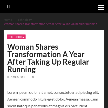
Skip
Skip
to
to
navigation
content
Home
Technology
Woman Shares Transformation A Year After Taking Up Regular Running
TECHNOLOGY
Woman Shares
Transformation A Year
After Taking Up Regular
Running
April 5, 2018
0
Lorem ipsum dolor sit amet, consectetuer adipiscing elit.
Aenean commodo ligula eget dolor. Aenean massa. Cum
sociis natoque penatibus et magnis dis parturient