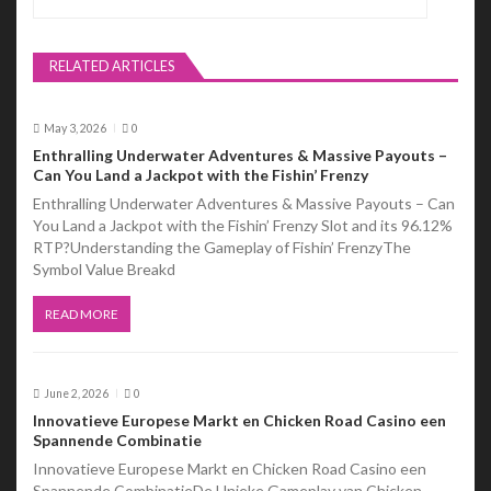
v
i
RELATED ARTICLES
g
a
May 3, 2026
0
t
Enthralling Underwater Adventures & Massive Payouts –
Can You Land a Jackpot with the Fishin’ Frenzy
i
Enthralling Underwater Adventures & Massive Payouts – Can
You Land a Jackpot with the Fishin’ Frenzy Slot and its 96.12%
o
RTP?Understanding the Gameplay of Fishin’ FrenzyThe
Symbol Value Breakd
n
READ MORE
June 2, 2026
0
Innovatieve Europese Markt en Chicken Road Casino een
Spannende Combinatie
Innovatieve Europese Markt en Chicken Road Casino een
Spannende CombinatieDe Unieke Gameplay van Chicken