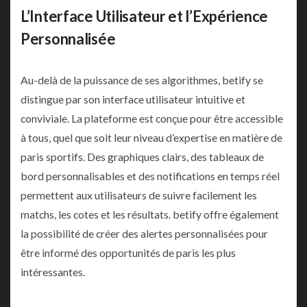
L’Interface Utilisateur et l’Expérience
Personnalisée
Au-delà de la puissance de ses algorithmes, betify se
distingue par son interface utilisateur intuitive et
conviviale. La plateforme est conçue pour être accessible
à tous, quel que soit leur niveau d’expertise en matière de
paris sportifs. Des graphiques clairs, des tableaux de
bord personnalisables et des notifications en temps réel
permettent aux utilisateurs de suivre facilement les
matchs, les cotes et les résultats. betify offre également
la possibilité de créer des alertes personnalisées pour
être informé des opportunités de paris les plus
intéressantes.