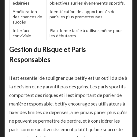
éclairées
objectives sur les événements sportifs.
Amélioration
Identification des opportunités de
des chances de
paris les plus prometteuses.
succès
Interface
Plateforme facile à utiliser, même pour
conviviale
les débutants.
Gestion du Risque et Paris
Responsables
Il est essentiel de souligner que betify est un outil d’aide à
la décision et ne garantit pas des gains. Les paris sportifs
comportent des risques et il est important de parier de
manière responsable. betify encourage ses utilisateurs à
fixer des limites de dépenses, à ne jamais parier plus qu’ils
ne peuvent se permettre de perdre, et à considérer les
paris comme un divertissement plutôt qu’une source de