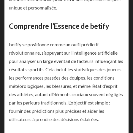
unique et personnalisée.
Comprendre l’Essence de betify
betify se positionne comme un outil prédictif
révolutionnaire, s’appuyant sur l’intelligence artificielle
pour analyser un large éventail de facteurs influençant les
résultats sportifs. Cela inclut les statistiques des joueurs,
les performances passées des équipes, les conditions
météorologiques, les blessures, et même l’état d’esprit
des athlètes, autant d’éléments cruciaux souvent négligés
par les parieurs traditionnels. L’objectif est simple :
fournir des prédictions plus précises et aider les
utilisateurs à prendre des décisions éclairées.