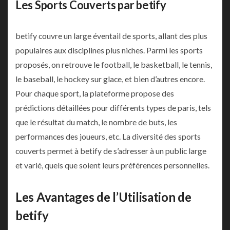
Les Sports Couverts par betify
betify couvre un large éventail de sports, allant des plus
populaires aux disciplines plus niches. Parmi les sports
proposés, on retrouve le football, le basketball, le tennis,
le baseball, le hockey sur glace, et bien d’autres encore.
Pour chaque sport, la plateforme propose des
prédictions détaillées pour différents types de paris, tels
que le résultat du match, le nombre de buts, les
performances des joueurs, etc. La diversité des sports
couverts permet à betify de s’adresser à un public large
et varié, quels que soient leurs préférences personnelles.
Les Avantages de l’Utilisation de
betify