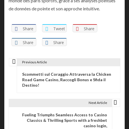
monde des paris sportifs, grâce à ses analyses pointues
de données de pointe et son approche intuitive.
Share
Tweet
Share
Share
Share
Previous Article
P
Scommetti sul Coraggio Attraversa la Chicken
o
Road Game Casino, Raccogli Bonus e Sfida il
Destino!
s
t
Next Article
n
Fueling Triumphs Seamless Access to Casino
a
Classics & Thrilling Sports with a freshbet
casino login,