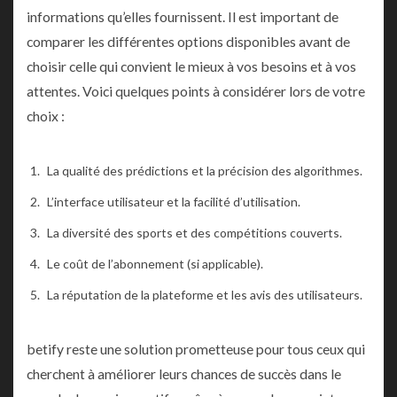
informations qu’elles fournissent. Il est important de
comparer les différentes options disponibles avant de
choisir celle qui convient le mieux à vos besoins et à vos
attentes. Voici quelques points à considérer lors de votre
choix :
La qualité des prédictions et la précision des algorithmes.
L’interface utilisateur et la facilité d’utilisation.
La diversité des sports et des compétitions couverts.
Le coût de l’abonnement (si applicable).
La réputation de la plateforme et les avis des utilisateurs.
betify reste une solution prometteuse pour tous ceux qui
cherchent à améliorer leurs chances de succès dans le