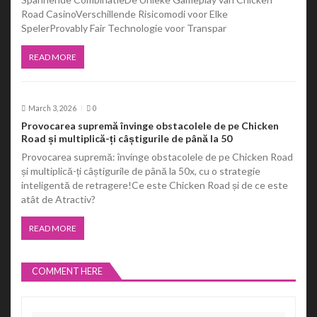
Road CasinoVerschillende Risicomodi voor Elke
SpelerProvably Fair Technologie voor Transpar
READ MORE
March 3, 2026
0
Provocarea supremă învinge obstacolele de pe Chicken
Road și multiplică-ți câștigurile de până la 50
Provocarea supremă: învinge obstacolele de pe Chicken Road
și multiplică-ți câștigurile de până la 50x, cu o strategie
inteligentă de retragere!Ce este Chicken Road și de ce este
atât de Atractiv?
READ MORE
COMMENT HERE