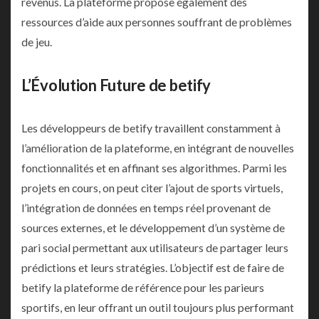
revenus. La plateforme propose également des
ressources d’aide aux personnes souffrant de problèmes
de jeu.
L’Évolution Future de betify
Les développeurs de betify travaillent constamment à
l’amélioration de la plateforme, en intégrant de nouvelles
fonctionnalités et en affinant ses algorithmes. Parmi les
projets en cours, on peut citer l’ajout de sports virtuels,
l’intégration de données en temps réel provenant de
sources externes, et le développement d’un système de
pari social permettant aux utilisateurs de partager leurs
prédictions et leurs stratégies. L’objectif est de faire de
betify la plateforme de référence pour les parieurs
sportifs, en leur offrant un outil toujours plus performant