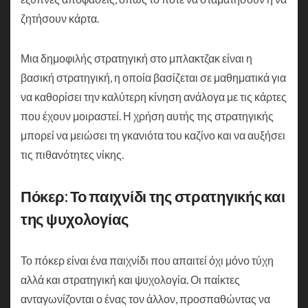
ζητήσουν κάρτα.
Μια δημοφιλής στρατηγική στο μπλακτζακ είναι η
βασική στρατηγική, η οποία βασίζεται σε μαθηματικά για
να καθορίσει την καλύτερη κίνηση ανάλογα με τις κάρτες
που έχουν μοιραστεί. Η χρήση αυτής της στρατηγικής
μπορεί να μειώσει τη γκανιότα του καζίνο και να αυξήσει
τις πιθανότητες νίκης.
Πόκερ: Το παιχνίδι της στρατηγικής και
της ψυχολογίας
Το πόκερ είναι ένα παιχνίδι που απαιτεί όχι μόνο τύχη
αλλά και στρατηγική και ψυχολογία. Οι παίκτες
ανταγωνίζονται ο ένας τον άλλον, προσπαθώντας να