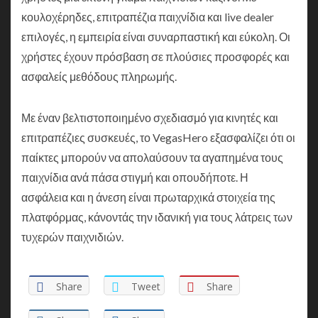
κουλοχέρηδες, επιτραπέζια παιχνίδια και live dealer
επιλογές, η εμπειρία είναι συναρπαστική και εύκολη. Οι
χρήστες έχουν πρόσβαση σε πλούσιες προσφορές και
ασφαλείς μεθόδους πληρωμής.
Με έναν βελτιστοποιημένο σχεδιασμό για κινητές και
επιτραπέζιες συσκευές, το VegasHero εξασφαλίζει ότι οι
παίκτες μπορούν να απολαύσουν τα αγαπημένα τους
παιχνίδια ανά πάσα στιγμή και οπουδήποτε. Η
ασφάλεια και η άνεση είναι πρωταρχικά στοιχεία της
πλατφόρμας, κάνοντάς την ιδανική για τους λάτρεις των
τυχερών παιχνιδιών.
Share
Tweet
Share