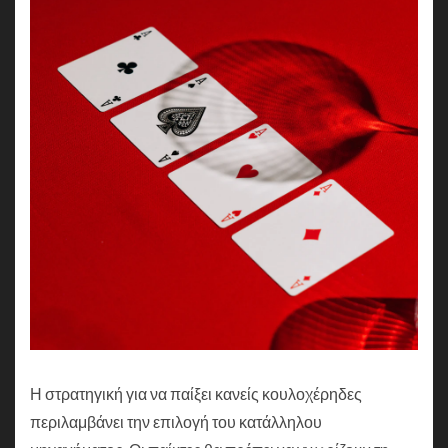
Η στρατηγική για να παίξει κανείς κουλοχέρηδες
περιλαμβάνει την επιλογή του κατάλληλου