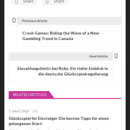
Share
Share
Previous Article
P
Crash Games: Riding the Wave of a New
o
Gambling Trend in Canada
s
t
Next Article
n
Einzahlungslimits bei Roby: Ein tiefer Einblick in
die deutsche Glücksspielregulierung
a
v
RELATED ARTICLES
i
g
June 2, 2026
0
a
Glücksspiel für Einsteiger Die besten Tipps für einen
gelungenen Start