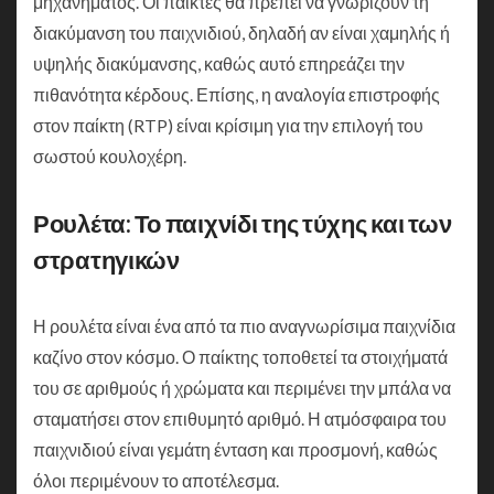
μηχανήματος. Οι παίκτες θα πρέπει να γνωρίζουν τη
διακύμανση του παιχνιδιού, δηλαδή αν είναι χαμηλής ή
υψηλής διακύμανσης, καθώς αυτό επηρεάζει την
πιθανότητα κέρδους. Επίσης, η αναλογία επιστροφής
στον παίκτη (RTP) είναι κρίσιμη για την επιλογή του
σωστού κουλοχέρη.
Ρουλέτα: Το παιχνίδι της τύχης και των
στρατηγικών
Η ρουλέτα είναι ένα από τα πιο αναγνωρίσιμα παιχνίδια
καζίνο στον κόσμο. Ο παίκτης τοποθετεί τα στοιχήματά
του σε αριθμούς ή χρώματα και περιμένει την μπάλα να
σταματήσει στον επιθυμητό αριθμό. Η ατμόσφαιρα του
παιχνιδιού είναι γεμάτη ένταση και προσμονή, καθώς
όλοι περιμένουν το αποτέλεσμα.