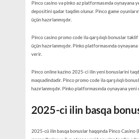
Pinco casino və pinko az platformasında oynayana yen
depositini qədər təqdim olunur. Pinco game oyunları
üçün hazırlanmışdır.
Pinco casino promo code ilə qarşılıqlı bonuslar təkli
üçün hazırlanmışdır. Pinko platformasında oynayana 
verir.
Pinco online kazino 2025-ci ilin yeni bonuslarini tə
məqsədindədir. Pinco promo code ilə qarşılıqlı bonus
hazırlanmışdır. Pinko platformasında oynayana yeni 
2025-ci ilin basqa bon
2025-cü ilin basqa bonuslar haqqında Pinco Casino (P