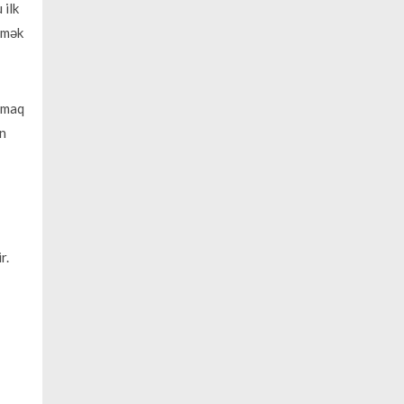
 ilk
tmək
ırmaq
n
r.