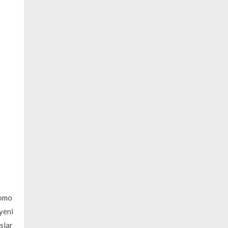
romo
 yeni
slar