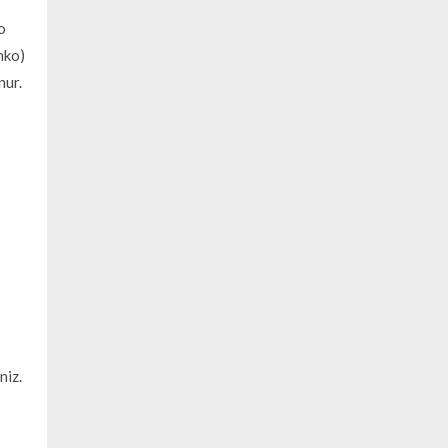
o
nko)
nur.
niz.