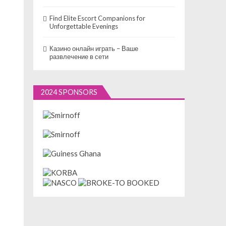
Find Elite Escort Companions for
Unforgettable Evenings
Казино онлайн играть – Ваше
развлечение в сети
2024 SPONSORS