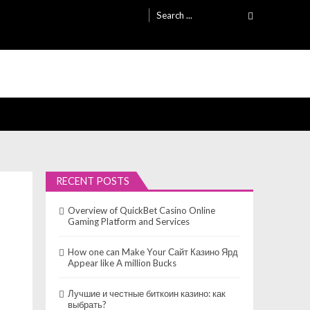
Search
for:
RECENT POSTS
Overview of QuickBet Casino Online
Gaming Platform and Services
How one can Make Your Сайт Казино Ярд
Appear like A million Bucks
Лучшие и честные биткоин казино: как
выбрать?