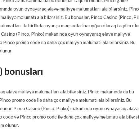
. Pinko az məkanında da bu bonuslar təqdim olunur. Pinco game
nında oyun oynayaraq əlavə maliyyə məlumatları ala bilərsiniz. Pinc
aliyyə məlumatı ala bilərsiniz. Bu bonuslar, Pinco Casino (Pinco, Pi
lumatları ilə birlikdə, oyunçu məqsədlərinə uyğun olaraq təqdim olu
o Casino (Pinco, Pinko) məkanında oyun oynayaraq əlavə maliyyə
ə Pinco promo code ilə daha çox maliyyə məlumatı ala bilərsiniz. Bu
lunur.
) bonusları
q əlavə maliyyə məlumatları ala bilərsiniz. Pinko məkanında da bu
inco promo code ilə daha çox maliyyə məlumatı ala bilərsiniz. Bu
olunur. Pinco Casino (Pinco, Pinko) məkanında oyun oynayaraq əlavə
o code və Pinco promo code ilə daha çox maliyyə məlumatı ala bilərsi
m olunur.