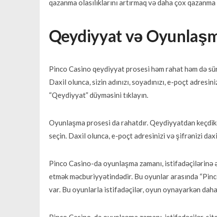
qazanma olasılıklarını artırmaq və daha çox qazanma ol
Qeydiyyat və Oyunlaşm
Pinco Casino qeydiyyat prosesi həm rahat həm də sür
Daxil olunca, sizin adınızı, soyadınızı, e-poçt adresin
“Qeydiyyat” düyməsini tıklayın.
Oyunlaşma prosesi da rahatdır. Qeydiyyatdan keçdikd
seçin. Daxil olunca, e-poçt adresinizi və şifrənizi daxi
Pinco Casino-da oyunlaşma zamanı, istifadəçilərinə ə
etmək məcburiyyətindədir. Bu oyunlar arasında “Pinc
var. Bu oyunlarla istifadəçilər, oyun oynayarkən dah
Pinco Casino-da oyunlaşma zamanı, istifadəçilər, sit