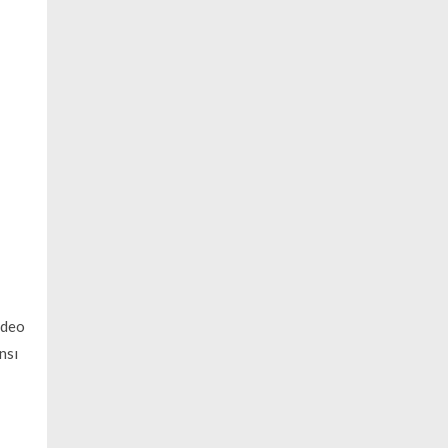
ideo
nsı