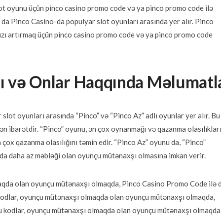
lot oyunu üçün pinco casino promo code və ya pinco promo code ilə
 da Pinco Casino-da populyar slot oyunları arasında yer alır. Pinco
ızı artırmaq üçün pinco casino promo code və ya pinco promo code
rı və Onlar Haqqında Məlumatl
ot oyunları arasında “Pinco” və “Pinco Az” adlı oyunlar yer alır. Bu
n ibarətdir. “Pinco” oyunu, ən çox oynanmağı və qazanma olasılıkları
n çox qazanma olasılığını təmin edir. “Pinco Az” oyunu da, “Pinco”
 da daha az məbləği olan oyunçu mütənaxşı olmasına imkan verir.
qda olan oyunçu mütənaxşı olmaqda, Pinco Casino Promo Code ilə 
kodlar, oyunçu mütənaxşı olmaqda olan oyunçu mütənaxşı olmaqda,
 Bu kodlar, oyunçu mütənaxşı olmaqda olan oyunçu mütənaxşı olmaqda