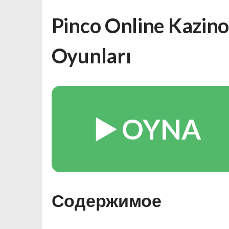
Pinco Online Kazino
Oyunları
▶️ OYNA
Содержимое