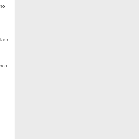
ino
lərə
inco