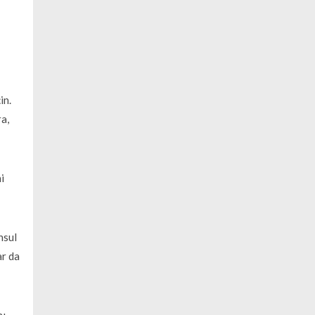
in.
ra,
i
hsul
ar da
nı