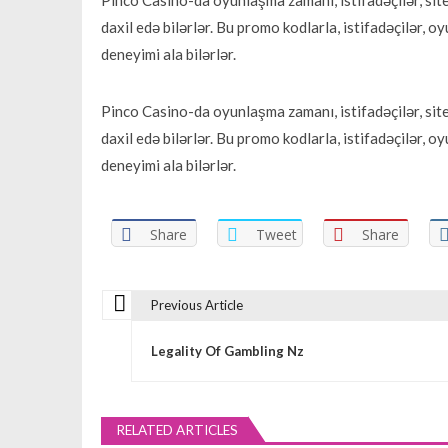
daxil edə bilərlər. Bu promo kodlarla, istifadəçilər,
deneyimi ala bilərlər.
Pinco Casino-da oyunlaşma zamanı, istifadəçilər, sit
daxil edə bilərlər. Bu promo kodlarla, istifadəçilər,
deneyimi ala bilərlər.
Share
Tweet
Share
Previous Article
P
Legality Of Gambling Nz
o
s
RELATED ARTICLES