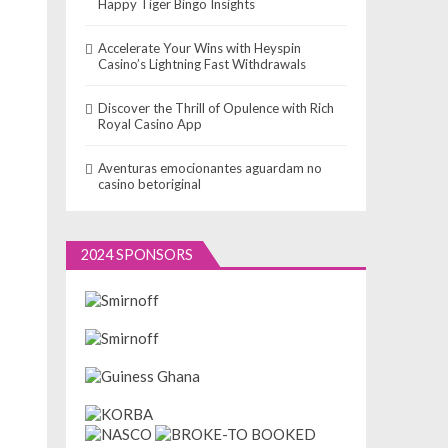
Happy Tiger Bingo Insights
Accelerate Your Wins with Heyspin
Casino’s Lightning Fast Withdrawals
Discover the Thrill of Opulence with Rich
Royal Casino App
Aventuras emocionantes aguardam no
casino betoriginal
2024 SPONSORS