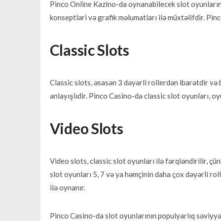
Pinco Online Kazino-da oynanabilecek slot oyunlarını
konseptləri və grafik məlumatları ilə müxtəlifdir. Pi
Classic Slots
Classic slots, əsasən 3 dəyərli rollerdən ibarətdir və
anlayışlıdir. Pinco Casino-da classic slot oyunları, oyu
Video Slots
Video slots, classic slot oyunları ilə fərqləndirilir, 
slot oyunları 5, 7 və ya həmçinin daha çox dəyərli ro
ilə oynanır.
Pinco Casino-da slot oyunlarının populyarlıq səviyyəs