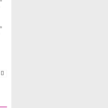
ı
nı
ı