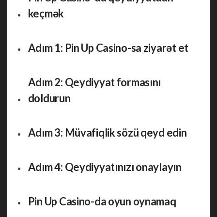
keçmək
Adım 1: Pin Up Casino-sa ziyarət et
Adım 2: Qeydiyyat formasını
doldurun
Adım 3: Müvafiqlik sözü qeyd edin
Adım 4: Qeydiyyatınızı onaylayın
Pin Up Casino-da oyun oynamaq