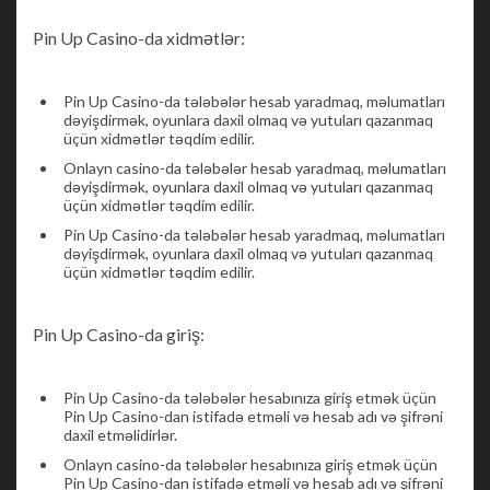
Pin Up Casino-da xidmətlər:
Pin Up Casino-da tələbələr hesab yaradmaq, məlumatları
dəyişdirmək, oyunlara daxil olmaq və yutuları qazanmaq
üçün xidmətlər təqdim edilir.
Onlayn casino-da tələbələr hesab yaradmaq, məlumatları
dəyişdirmək, oyunlara daxil olmaq və yutuları qazanmaq
üçün xidmətlər təqdim edilir.
Pin Up Casino-da tələbələr hesab yaradmaq, məlumatları
dəyişdirmək, oyunlara daxil olmaq və yutuları qazanmaq
üçün xidmətlər təqdim edilir.
Pin Up Casino-da giriş:
Pin Up Casino-da tələbələr hesabınıza giriş etmək üçün
Pin Up Casino-dan istifadə etməli və hesab adı və şifrəni
daxil etməlidirlər.
Onlayn casino-da tələbələr hesabınıza giriş etmək üçün
Pin Up Casino-dan istifadə etməli və hesab adı və şifrəni