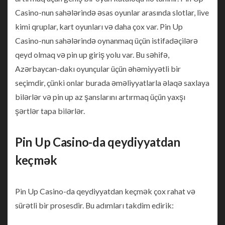
Casino-nun sahələrində əsas oyunlar arasında slotlar, live
kimi qruplar, kart oyunları və daha çox var. Pin Up
Casino-nun sahələrində oynanmaq üçün istifadəçilərə
qeyd olmaq və pin up giriş yolu var. Bu səhifə,
Azərbaycan-dakı oyunçular üçün əhəmiyyətli bir
seçimdir, çünki onlar burada əməliyyatlarla əlaqə saxlaya
bilərlər və pin up az şanslarını artırmaq üçün yaxşı
şərtlər tapa bilərlər.
Pin Up Casino-da qeydiyyatdan
keçmək
Pin Up Casino-da qeydiyyatdan keçmək çox rahat və
sürətli bir prosesdir. Bu adımları takdim edirik: