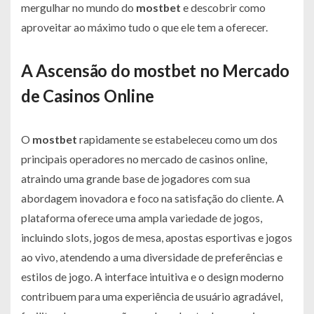
mergulhar no mundo do
mostbet
e descobrir como
aproveitar ao máximo tudo o que ele tem a oferecer.
A Ascensão do mostbet no Mercado
de Casinos Online
O
mostbet
rapidamente se estabeleceu como um dos
principais operadores no mercado de casinos online,
atraindo uma grande base de jogadores com sua
abordagem inovadora e foco na satisfação do cliente. A
plataforma oferece uma ampla variedade de jogos,
incluindo slots, jogos de mesa, apostas esportivas e jogos
ao vivo, atendendo a uma diversidade de preferências e
estilos de jogo. A interface intuitiva e o design moderno
contribuem para uma experiência de usuário agradável,