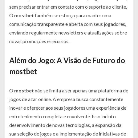
sem precisar entrar em contato com o suporte ao cliente.
O
mostbet
também se esforça para manter uma
comunicação transparente e aberta com seus jogadores,
enviando regularmente newsletters e atualizações sobre
novas promoções e recursos.
Além do Jogo: A Visão de Futuro do
mostbet
O
mostbet
não se limita a ser apenas uma plataforma de
jogos de azar online. A empresa busca constantemente
inovar e oferecer aos seus jogadores uma experiência de
entretenimento completa e envolvente. Isso inclui o
desenvolvimento de novas tecnologias, a expansão da
sua seleção de jogos e a implementação de iniciativas de