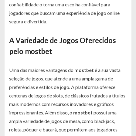
confiabilidade o torna uma escolha confiável para
jogadores que buscam uma experiência de jogo online
segura e divertida.
A Variedade de Jogos Oferecidos
pelo mostbet
Uma das maiores vantagens do
mostbet
é a sua vasta
seleção de jogos, que atende a uma ampla gama de
preferências e estilos de jogo. A plataforma oferece
centenas de jogos de slots, de clássicos frutados a títulos
mais modernos com recursos inovadores e gráficos
impressionantes. Além disso, o
mostbet
possui uma
ampla variedade de jogos de mesa, como blackjack,
roleta, pôquer e bacará, que permitem aos jogadores