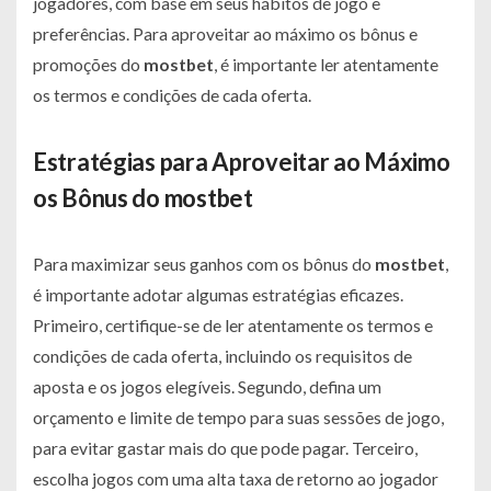
jogadores, com base em seus hábitos de jogo e
preferências. Para aproveitar ao máximo os bônus e
promoções do
mostbet
, é importante ler atentamente
os termos e condições de cada oferta.
Estratégias para Aproveitar ao Máximo
os Bônus do mostbet
Para maximizar seus ganhos com os bônus do
mostbet
,
é importante adotar algumas estratégias eficazes.
Primeiro, certifique-se de ler atentamente os termos e
condições de cada oferta, incluindo os requisitos de
aposta e os jogos elegíveis. Segundo, defina um
orçamento e limite de tempo para suas sessões de jogo,
para evitar gastar mais do que pode pagar. Terceiro,
escolha jogos com uma alta taxa de retorno ao jogador