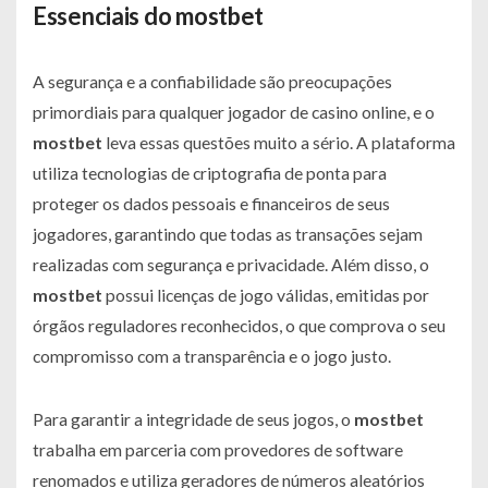
Essenciais do mostbet
A segurança e a confiabilidade são preocupações
primordiais para qualquer jogador de casino online, e o
mostbet
leva essas questões muito a sério. A plataforma
utiliza tecnologias de criptografia de ponta para
proteger os dados pessoais e financeiros de seus
jogadores, garantindo que todas as transações sejam
realizadas com segurança e privacidade. Além disso, o
mostbet
possui licenças de jogo válidas, emitidas por
órgãos reguladores reconhecidos, o que comprova o seu
compromisso com a transparência e o jogo justo.
Para garantir a integridade de seus jogos, o
mostbet
trabalha em parceria com provedores de software
renomados e utiliza geradores de números aleatórios