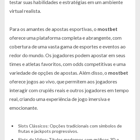
testar suas habilidades e estratégias em um ambiente
virtual realista.
Para os amantes de apostas esportivas, o
mostbet
oferece uma plataforma completa e abrangente, com
cobertura de uma vasta gama de esportes e eventos ao
redor do mundo. Os jogadores podem apostar em seus
times e atletas favoritos, com odds competitivas e uma
variedade de opções de apostas. Além disso, o
mostbet
oferece jogos ao vivo, que permitem aos jogadores
interagir com crupiês reais e outros jogadores em tempo
real, criando uma experiência de jogo imersiva e
emocionante.
Slots Clássicos: Opções tradicionais com símbolos de
frutas e jackpots progressivos.
Slots de Vídeo: Títulos modernos com gráficos 3D e