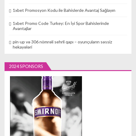
1xbet Promosyon Kodu ile Bahislerde Avantaj Sağlayın
1xbet Promo Code Turkey: En İyi Spor Bahislerinde
Avantajlar
pin-up və 306 nömrəli sehrli qapı – oyunçuların səssiz
hekayələri
2024 SPONSORS