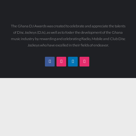
The Ghana DJ Awards was created to celebrate and appreciate the talents
of Disc Jockeys (DJs), as well as to foster the development of the Ghana
music industry by rewarding and celebrating Radio, Mobile and Club Disc
Jockeys who have excelled in their fields of endeavor.