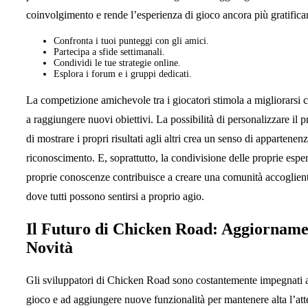
coinvolgimento e rende l’esperienza di gioco ancora più gratifica
Confronta i tuoi punteggi con gli amici.
Partecipa a sfide settimanali.
Condividi le tue strategie online.
Esplora i forum e i gruppi dedicati.
La competizione amichevole tra i giocatori stimola a migliorarsi 
a raggiungere nuovi obiettivi. La possibilità di personalizzare il p
di mostrare i propri risultati agli altri crea un senso di appartenenz
riconoscimento. E, soprattutto, la condivisione delle proprie esper
proprie conoscenze contribuisce a creare una comunità accoglient
dove tutti possono sentirsi a proprio agio.
Il Futuro di Chicken Road: Aggiorname
Novità
Gli sviluppatori di Chicken Road sono costantemente impegnati a 
gioco e ad aggiungere nuove funzionalità per mantenere alta l’att