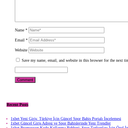
Name
*
Email
*
Website
Save my name, email, and website in this browser for the next t
Recent Posts
1xbet Yeni Giriş: Türkiye İçin Güncel Spor Bahis Portalı İncelemesi
1xbet Güncel Giriş Adresi ve Spor Bahislerinde Yeni Trendler
1xbet Promosyon Kodu Kullanma Rehberi: Spor Tutkunları İçin Özel İp