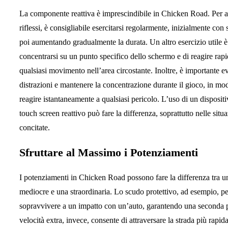
La componente reattiva è imprescindibile in Chicken Road. Per af
riflessi, è consigliabile esercitarsi regolarmente, inizialmente con 
poi aumentando gradualmente la durata. Un altro esercizio utile è
concentrarsi su un punto specifico dello schermo e di reagire rap
qualsiasi movimento nell’area circostante. Inoltre, è importante ev
distrazioni e mantenere la concentrazione durante il gioco, in mo
reagire istantaneamente a qualsiasi pericolo. L’uso di un disposit
touch screen reattivo può fare la differenza, soprattutto nelle situ
concitate.
Sfruttare al Massimo i Potenziamenti
I potenziamenti in Chicken Road possono fare la differenza tra un
mediocre e una straordinaria. Lo scudo protettivo, ad esempio, pe
sopravvivere a un impatto con un’auto, garantendo una seconda p
velocità extra, invece, consente di attraversare la strada più rapi