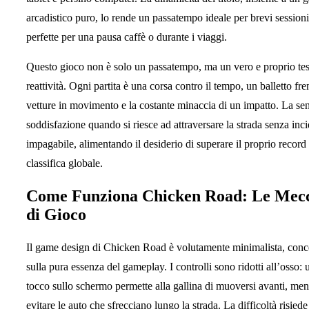
arcadistico puro, lo rende un passatempo ideale per brevi sessioni
perfette per una pausa caffè o durante i viaggi.
Questo gioco non è solo un passatempo, ma un vero e proprio test 
reattività. Ogni partita è una corsa contro il tempo, un balletto fre
vetture in movimento e la costante minaccia di un impatto. La se
soddisfazione quando si riesce ad attraversare la strada senza inci
impagabile, alimentando il desiderio di superare il proprio record 
classifica globale.
Come Funziona Chicken Road: Le Mec
di Gioco
Il game design di Chicken Road è volutamente minimalista, conc
sulla pura essenza del gameplay. I controlli sono ridotti all’osso:
tocco sullo schermo permette alla gallina di muoversi avanti, men
evitare le auto che sfrecciano lungo la strada. La difficoltà risied