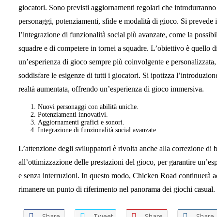
giocatori. Sono previsti aggiornamenti regolari che introdurrann
personaggi, potenziamenti, sfide e modalità di gioco. Si prevede i
l’integrazione di funzionalità social più avanzate, come la possibil
squadre e di competere in tornei a squadre. L’obiettivo è quello d
un’esperienza di gioco sempre più coinvolgente e personalizzata,
soddisfare le esigenze di tutti i giocatori. Si ipotizza l’introduzion
realtà aumentata, offrendo un’esperienza di gioco immersiva.
Nuovi personaggi con abilità uniche.
Potenziamenti innovativi.
Aggiornamenti grafici e sonori.
Integrazione di funzionalità social avanzate.
L’attenzione degli sviluppatori è rivolta anche alla correzione di 
all’ottimizzazione delle prestazioni del gioco, per garantire un’es
e senza interruzioni. In questo modo, Chicken Road continuerà ad
rimanere un punto di riferimento nel panorama dei giochi casual.
Share
Tweet
Share
Share