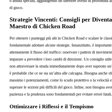
o abilità speciali, aggiungendo un ulteriore livello di profondità 
di gioco.
Strategie Vincenti: Consigli per Divent
Maestro di Chicken Road
Per ottenere i punteggi più alti in Chicken Road e scalare le classi
fondamentale adottare alcune strategie. Innanzitutto, è importante
attentamente il flusso del traffico: osservare i pattern di moviment
imparare a prevedere i loro cambi di direzione. Un consiglio utile
non attraversare la strada immediatamente dopo aver superato un’
è probabile che ce ne sia un’altra alle calcagna. Bisogna anche sfr
massimo i potenziamenti, come lo scudo protettivo o la velocità e
superare le sezioni più difficili del gioco. Infine, non bisogna avere
pazienza e la prudenza sono fondamentali per evitare errori fatali.
Ottimizzare i Riflessi e il Tempismo