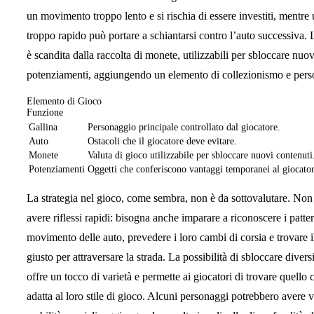
un movimento troppo lento e si rischia di essere investiti, mentr
troppo rapido può portare a schiantarsi contro l’auto successiva.
è scandita dalla raccolta di monete, utilizzabili per sbloccare nuo
potenziamenti, aggiungendo un elemento di collezionismo e pers
Elemento di Gioco
Funzione
Gallina
Personaggio principale controllato dal giocatore.
Auto
Ostacoli che il giocatore deve evitare.
Monete
Valuta di gioco utilizzabile per sbloccare nuovi contenuti
Potenziamenti
Oggetti che conferiscono vantaggi temporanei al giocator
La strategia nel gioco, come sembra, non è da sottovalutare. Non s
avere riflessi rapidi: bisogna anche imparare a riconoscere i patter
movimento delle auto, prevedere i loro cambi di corsia e trovare
giusto per attraversare la strada. La possibilità di sbloccare diver
offre un tocco di varietà e permette ai giocatori di trovare quello 
adatta al loro stile di gioco. Alcuni personaggi potrebbero avere v