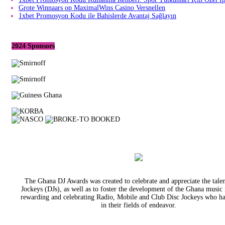
Grote Winnaars op MaximalWins Casino Versnellen
1xbet Promosyon Kodu ile Bahislerde Avantaj Sağlayın
2024 Sponsors
The Ghana DJ Awards was created to celebrate and appreciate the talen
Jockeys (DJs), as well as to foster the development of the Ghana music 
rewarding and celebrating Radio, Mobile and Club Disc Jockeys who ha
in their fields of endeavor.