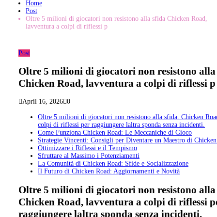
Home
Post
Oltre 5 milioni di giocatori non resistono alla sfida Chicken Road,
lavventura a colpi di riflessi p
Post
Oltre 5 milioni di giocatori non resistono alla
Chicken Road, lavventura a colpi di riflessi p
April 16, 2026
0
Oltre 5 milioni di giocatori non resistono alla sfida: Chicken Roa
colpi di riflessi per raggiungere laltra sponda senza incidenti.
Come Funziona Chicken Road: Le Meccaniche di Gioco
Strategie Vincenti: Consigli per Diventare un Maestro di Chicke
Ottimizzare i Riflessi e il Tempismo
Sfruttare al Massimo i Potenziamenti
La Comunità di Chicken Road: Sfide e Socializzazione
Il Futuro di Chicken Road: Aggiornamenti e Novità
Oltre 5 milioni di giocatori non resistono alla
Chicken Road, lavventura a colpi di riflessi p
raggiungere laltra sponda senza incidenti.