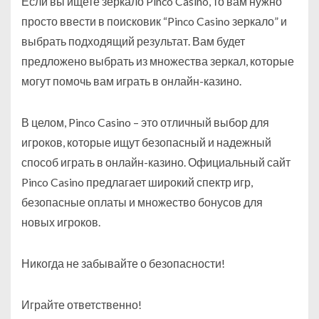
Если вы ищете зеркало Pinco Casino, то вам нужно
просто ввести в поисковик “Pinco Casino зеркало” и
выбрать подходящий результат. Вам будет
предложено выбрать из множества зеркал, которые
могут помочь вам играть в онлайн-казино.
В целом, Pinco Casino – это отличный выбор для
игроков, которые ищут безопасный и надежный
способ играть в онлайн-казино. Официальный сайт
Pinco Casino предлагает широкий спектр игр,
безопасные оплаты и множество бонусов для
новых игроков.
Никогда не забывайте о безопасности!
Играйте ответственно!