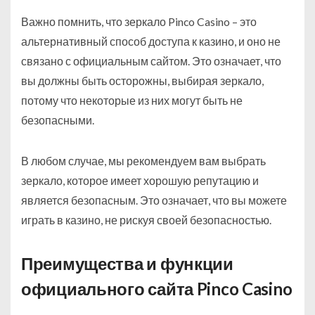
Важно помнить, что зеркало Pinco Casino – это
альтернативный способ доступа к казино, и оно не
связано с официальным сайтом. Это означает, что
вы должны быть осторожны, выбирая зеркало,
потому что некоторые из них могут быть не
безопасными.
В любом случае, мы рекомендуем вам выбрать
зеркало, которое имеет хорошую репутацию и
является безопасным. Это означает, что вы можете
играть в казино, не рискуя своей безопасностью.
Преимущества и функции
официального сайта Pinco Casino