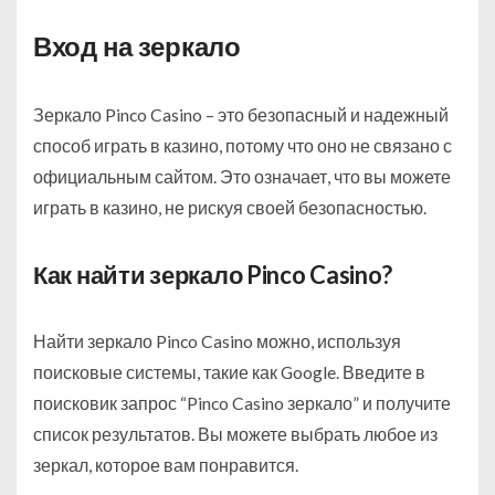
Вход на зеркало
Зеркало Pinco Casino – это безопасный и надежный
способ играть в казино, потому что оно не связано с
официальным сайтом. Это означает, что вы можете
играть в казино, не рискуя своей безопасностью.
Как найти зеркало Pinco Casino?
Найти зеркало Pinco Casino можно, используя
поисковые системы, такие как Google. Введите в
поисковик запрос “Pinco Casino зеркало” и получите
список результатов. Вы можете выбрать любое из
зеркал, которое вам понравится.