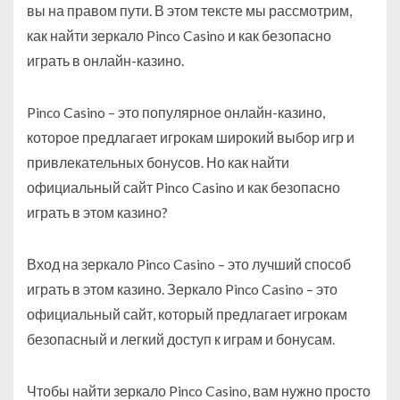
вы на правом пути. В этом тексте мы рассмотрим,
как найти зеркало Pinco Casino и как безопасно
играть в онлайн-казино.
Pinco Casino – это популярное онлайн-казино,
которое предлагает игрокам широкий выбор игр и
привлекательных бонусов. Но как найти
официальный сайт Pinco Casino и как безопасно
играть в этом казино?
Вход на зеркало Pinco Casino – это лучший способ
играть в этом казино. Зеркало Pinco Casino – это
официальный сайт, который предлагает игрокам
безопасный и легкий доступ к играм и бонусам.
Чтобы найти зеркало Pinco Casino, вам нужно просто