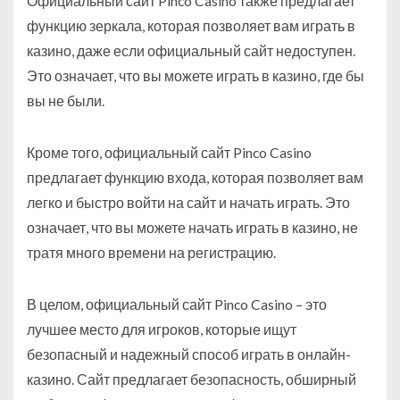
Официальный сайт Pinco Casino также предлагает
функцию зеркала, которая позволяет вам играть в
казино, даже если официальный сайт недоступен.
Это означает, что вы можете играть в казино, где бы
вы не были.
Кроме того, официальный сайт Pinco Casino
предлагает функцию входа, которая позволяет вам
легко и быстро войти на сайт и начать играть. Это
означает, что вы можете начать играть в казино, не
тратя много времени на регистрацию.
В целом, официальный сайт Pinco Casino – это
лучшее место для игроков, которые ищут
безопасный и надежный способ играть в онлайн-
казино. Сайт предлагает безопасность, обширный