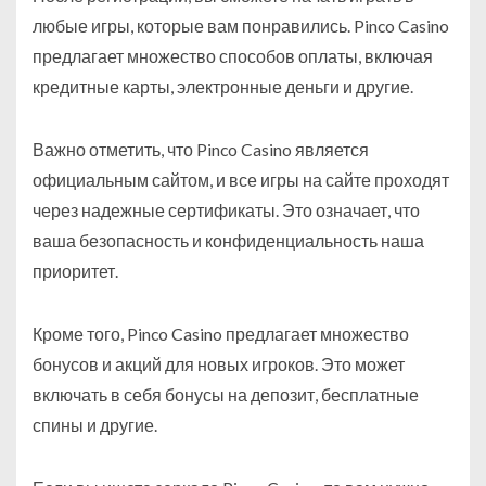
любые игры, которые вам понравились. Pinco Casino
предлагает множество способов оплаты, включая
кредитные карты, электронные деньги и другие.
Важно отметить, что Pinco Casino является
официальным сайтом, и все игры на сайте проходят
через надежные сертификаты. Это означает, что
ваша безопасность и конфиденциальность наша
приоритет.
Кроме того, Pinco Casino предлагает множество
бонусов и акций для новых игроков. Это может
включать в себя бонусы на депозит, бесплатные
спины и другие.