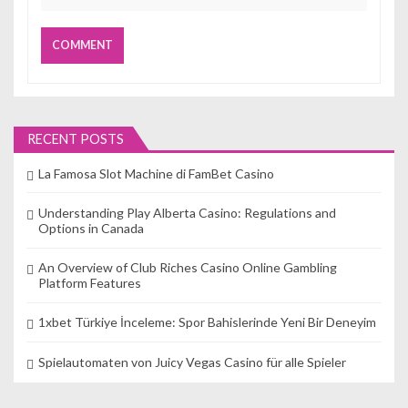
RECENT POSTS
La Famosa Slot Machine di FamBet Casino
Understanding Play Alberta Casino: Regulations and
Options in Canada
An Overview of Club Riches Casino Online Gambling
Platform Features
1xbet Türkiye İnceleme: Spor Bahislerinde Yeni Bir Deneyim
Spielautomaten von Juicy Vegas Casino für alle Spieler