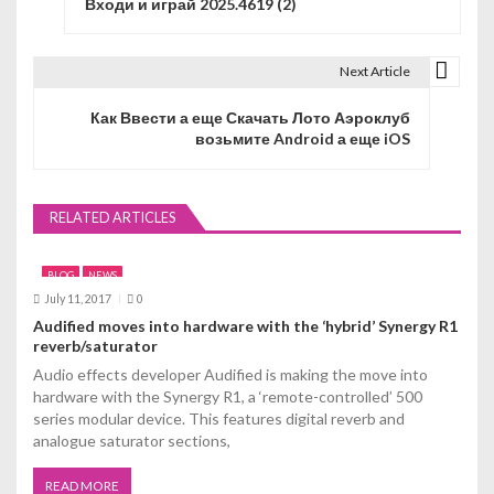
Входи и играй 2025.4619 (2)
s
t
Next Article
n
Как Ввести а еще Скачать Лото Аэроклуб
возьмите Android а еще iOS
a
v
RELATED ARTICLES
i
g
BLOG
NEWS
July 11, 2017
0
a
Audified moves into hardware with the ‘hybrid’ Synergy R1
reverb/saturator
t
Audio effects developer Audified is making the move into
i
hardware with the Synergy R1, a ‘remote-controlled’ 500
series modular device. This features digital reverb and
o
analogue saturator sections,
n
READ MORE