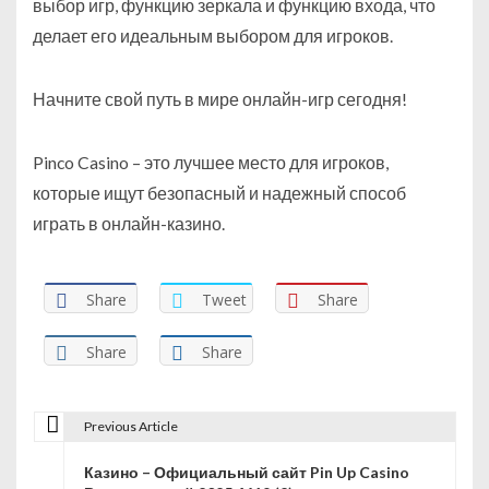
выбор игр, функцию зеркала и функцию входа, что
делает его идеальным выбором для игроков.
Начните свой путь в мире онлайн-игр сегодня!
Pinco Casino – это лучшее место для игроков,
которые ищут безопасный и надежный способ
играть в онлайн-казино.
Share
Tweet
Share
Share
Share
Previous Article
P
Казино – Официальный сайт Pin Up Casino
o