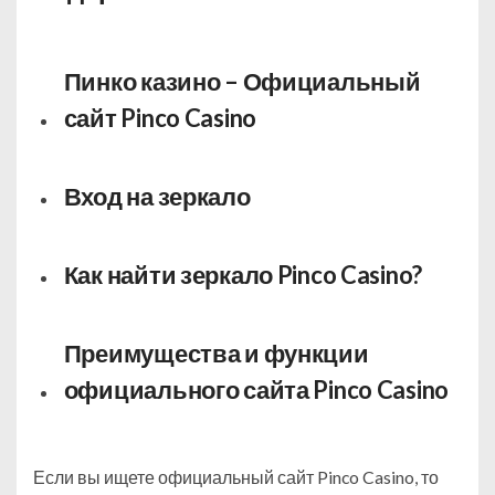
Пинко казино – Официальный
сайт Pinco Casino
Вход на зеркало
Как найти зеркало Pinco Casino?
Преимущества и функции
официального сайта Pinco Casino
Если вы ищете официальный сайт Pinco Casino, то