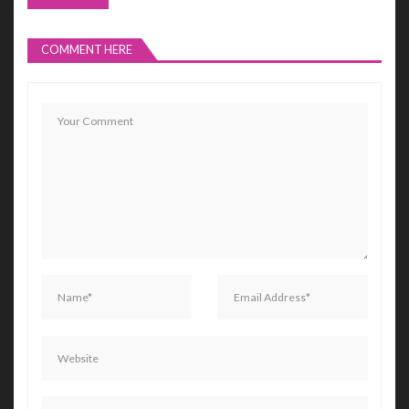
COMMENT HERE