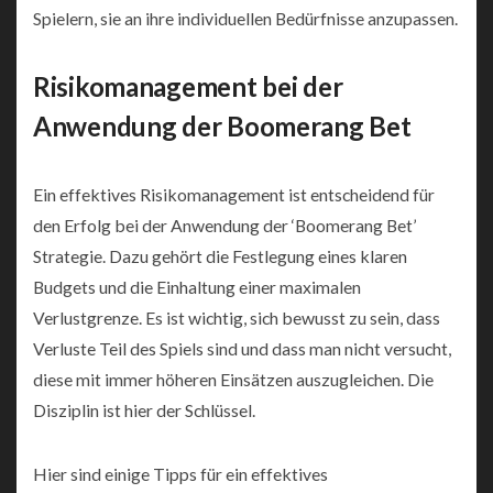
Spielern, sie an ihre individuellen Bedürfnisse anzupassen.
Risikomanagement bei der
Anwendung der Boomerang Bet
Ein effektives Risikomanagement ist entscheidend für
den Erfolg bei der Anwendung der ‘Boomerang Bet’
Strategie. Dazu gehört die Festlegung eines klaren
Budgets und die Einhaltung einer maximalen
Verlustgrenze. Es ist wichtig, sich bewusst zu sein, dass
Verluste Teil des Spiels sind und dass man nicht versucht,
diese mit immer höheren Einsätzen auszugleichen. Die
Disziplin ist hier der Schlüssel.
Hier sind einige Tipps für ein effektives