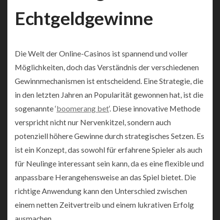
Echtgeldgewinne
Die Welt der Online-Casinos ist spannend und voller
Möglichkeiten, doch das Verständnis der verschiedenen
Gewinnmechanismen ist entscheidend. Eine Strategie, die
in den letzten Jahren an Popularität gewonnen hat, ist die
sogenannte ‘
boomerang bet
‘. Diese innovative Methode
verspricht nicht nur Nervenkitzel, sondern auch
potenziell höhere Gewinne durch strategisches Setzen. Es
ist ein Konzept, das sowohl für erfahrene Spieler als auch
für Neulinge interessant sein kann, da es eine flexible und
anpassbare Herangehensweise an das Spiel bietet. Die
richtige Anwendung kann den Unterschied zwischen
einem netten Zeitvertreib und einem lukrativen Erfolg
ausmachen.