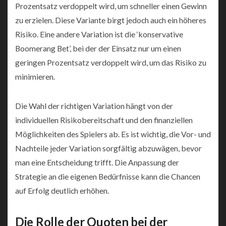
Prozentsatz verdoppelt wird, um schneller einen Gewinn
zu erzielen. Diese Variante birgt jedoch auch ein höheres
Risiko. Eine andere Variation ist die ‘konservative
Boomerang Bet’, bei der der Einsatz nur um einen
geringen Prozentsatz verdoppelt wird, um das Risiko zu
minimieren.
Die Wahl der richtigen Variation hängt von der
individuellen Risikobereitschaft und den finanziellen
Möglichkeiten des Spielers ab. Es ist wichtig, die Vor- und
Nachteile jeder Variation sorgfältig abzuwägen, bevor
man eine Entscheidung trifft. Die Anpassung der
Strategie an die eigenen Bedürfnisse kann die Chancen
auf Erfolg deutlich erhöhen.
Die Rolle der Quoten bei der