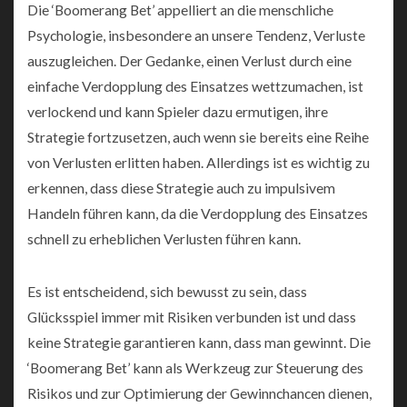
Die ‘Boomerang Bet’ appelliert an die menschliche
Psychologie, insbesondere an unsere Tendenz, Verluste
auszugleichen. Der Gedanke, einen Verlust durch eine
einfache Verdopplung des Einsatzes wettzumachen, ist
verlockend und kann Spieler dazu ermutigen, ihre
Strategie fortzusetzen, auch wenn sie bereits eine Reihe
von Verlusten erlitten haben. Allerdings ist es wichtig zu
erkennen, dass diese Strategie auch zu impulsivem
Handeln führen kann, da die Verdopplung des Einsatzes
schnell zu erheblichen Verlusten führen kann.
Es ist entscheidend, sich bewusst zu sein, dass
Glücksspiel immer mit Risiken verbunden ist und dass
keine Strategie garantieren kann, dass man gewinnt. Die
‘Boomerang Bet’ kann als Werkzeug zur Steuerung des
Risikos und zur Optimierung der Gewinnchancen dienen,