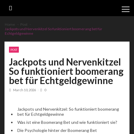
Skip
Skip
to
to
navigation
content
Home
Post
Jackpots und Nervenkitzel So funktioniert boomerang bet für
Echtgeldgewinne
POST
Jackpots und Nervenkitzel
So funktioniert boomerang
bet für Echtgeldgewinne
March 10, 2026
0
Jackpots und Nervenkitzel: So funktioniert boomerang
bet für Echtgeldgewinne
Was ist eine Boomerang Bet und wie funktioniert sie?
Die Psychologie hinter der Boomerang Bet