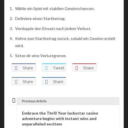
Wähle ein Spiel mit stabilen Gewinnchancen.
Definiere einen Startbetrag.
Verdopple den Einsatz nach jedem Verlust.
Kehre zum Startbetrag zurück, sobald ein Gewinn erzielt
wird.
Setze dir eine Verlustgrenze.
Share
Tweet
Share
Share
Share
Previous Article
P
Embrace the Thrill Your luckystar casino
o
adventure begins with instant wins and
unparalleled excitem
s