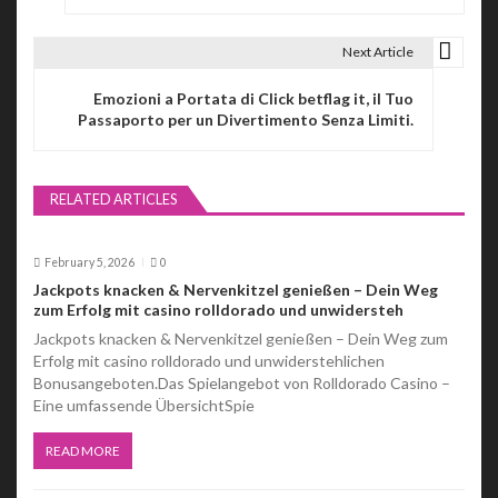
t
Next Article
n
Emozioni a Portata di Click betflag it, il Tuo
a
Passaporto per un Divertimento Senza Limiti.
v
i
RELATED ARTICLES
g
February 5, 2026
0
a
Jackpots knacken & Nervenkitzel genießen – Dein Weg
t
zum Erfolg mit casino rolldorado und unwidersteh
Jackpots knacken & Nervenkitzel genießen – Dein Weg zum
i
Erfolg mit casino rolldorado und unwiderstehlichen
Bonusangeboten.Das Spielangebot von Rolldorado Casino –
o
Eine umfassende ÜbersichtSpie
n
READ MORE