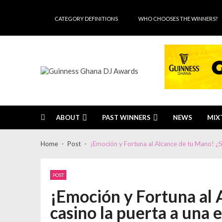
Skip
Skip
to
to
CATEGORY DEFINITIONS
WHO CHOOSES THE WINNERS?
navigation
content
Guinness Ghana DJ Awards
The Biggest DJ Event In Africa
ABOUT
PAST WINNERS
NEWS
MIX
Forretninger i Esbjerg og nærområdet
Ja
You can nominate your favorite DJ – Her
Home
Post
¡Emoción y Fortuna al Alcance de tu Mano! ¿Se
Bono DJ giants take over Pub Fest at Th
Ghana DJ Clinic 2025 kicks off in Takora
DJ News
13th Guinness Ghana DJ Awards public 
POST
Star-studded lineup set for Pub Fest pow
Guinness Ghana DJ Clinic Kicks Off at Ta
¡Emoción y Fortuna al 
casino la puerta a una 