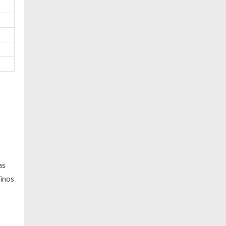
as
minos