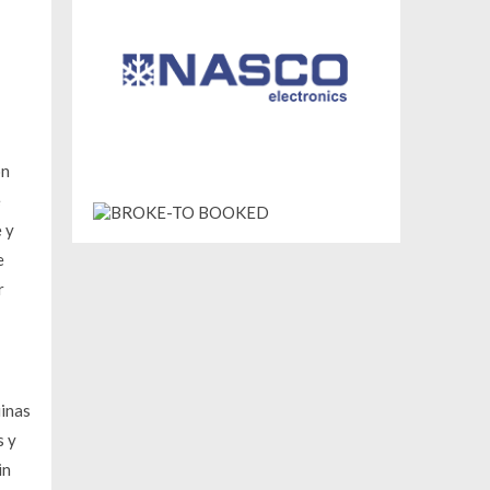
ón
e
 y
e
r
uinas
s y
in