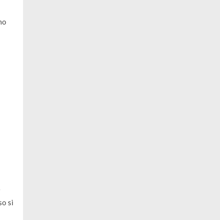
no
e
so si