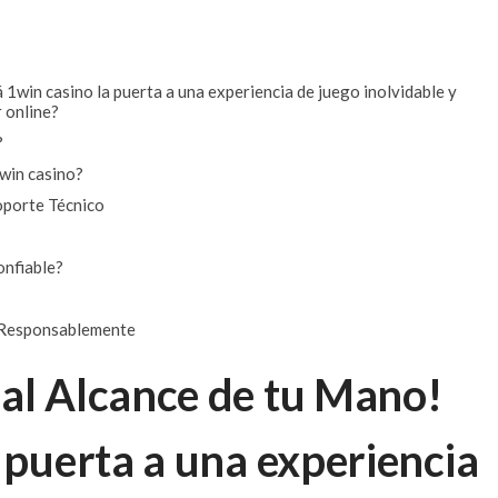
 1win casino la puerta a una experiencia de juego inolvidable y
 online?
?
win casino?
Soporte Técnico
onfiable?
r Responsablemente
al Alcance de tu Mano!
 puerta a una experiencia