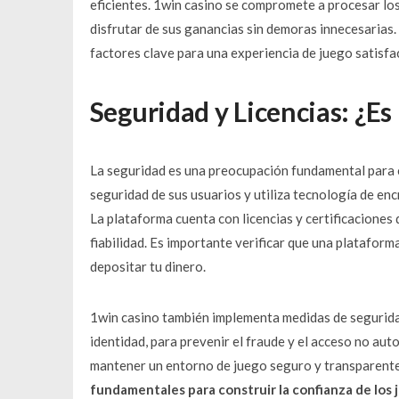
eficientes. 1win casino se compromete a procesar los
disfrutar de sus ganancias sin demoras innecesarias.
factores clave para una experiencia de juego satisfa
Seguridad y Licencias: ¿Es
La seguridad es una preocupación fundamental para cu
seguridad de sus usuarios y utiliza tecnología de en
La plataforma cuenta con licencias y certificaciones
fiabilidad. Es importante verificar que una plataform
depositar tu dinero.
1win casino también implementa medidas de seguridad 
identidad, para prevenir el fraude y el acceso no au
mantener un entorno de juego seguro y transparente
fundamentales para construir la confianza de los 