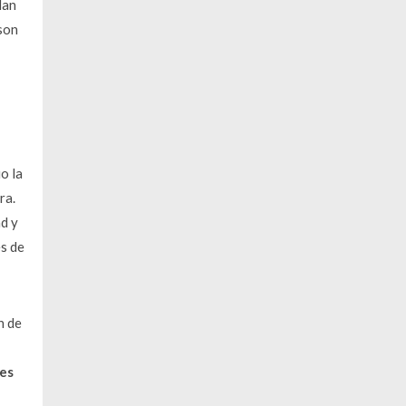
dan
 son
o la
ra.
d y
es de
n de
res