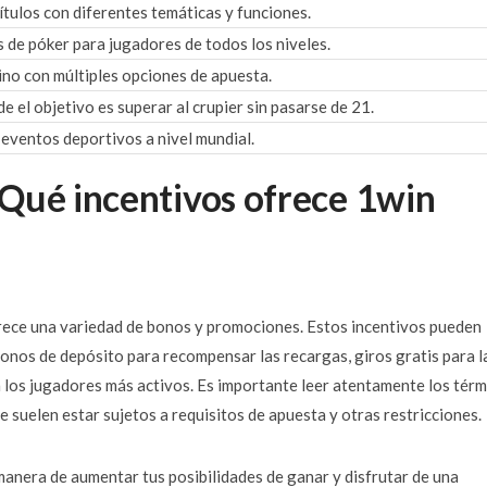
ítulos con diferentes temáticas y funciones.
 de póker para jugadores de todos los niveles.
ino con múltiples opciones de apuesta.
e el objetivo es superar al crupier sin pasarse de 21.
eventos deportivos a nivel mundial.
Qué incentivos ofrece 1win
ofrece una variedad de bonos y promociones. Estos incentivos pueden
onos de depósito para recompensar las recargas, giros gratis para l
los jugadores más activos. Es importante leer atentamente los tér
 suelen estar sujetos a requisitos de apuesta y otras restricciones.
nera de aumentar tus posibilidades de ganar y disfrutar de una