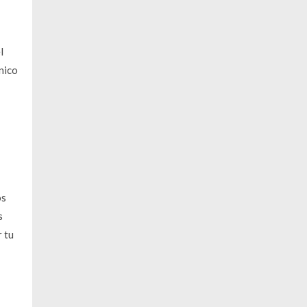
l
nico
os
s
 tu