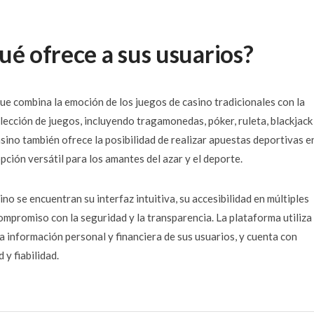
ué ofrece a sus usuarios?
ue combina la emoción de los juegos de casino tradicionales con la
lección de juegos, incluyendo tragamonedas, póker, ruleta, blackjack
ino también ofrece la posibilidad de realizar apuestas deportivas e
pción versátil para los amantes del azar y el deporte.
no se encuentran su interfaz intuitiva, su accesibilidad en múltiples
ompromiso con la seguridad y la transparencia. La plataforma utiliza
 información personal y financiera de sus usuarios, y cuenta con
 y fiabilidad.