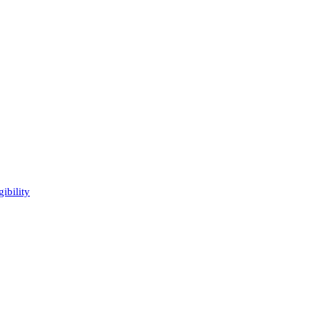
ibility