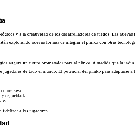
ía
lógicos y a la creatividad de los desarrolladores de juegos. Las nuevas
stán explorando nuevas formas de integrar el plinko con otras tecnologí
ica augura un futuro prometedor para el plinko. A medida que la indust
 jugadores de todo el mundo. El potencial del plinko para adaptarse a l
a inmersiva.
 y seguridad.
vos.
fidelizar a los jugadores.
idad