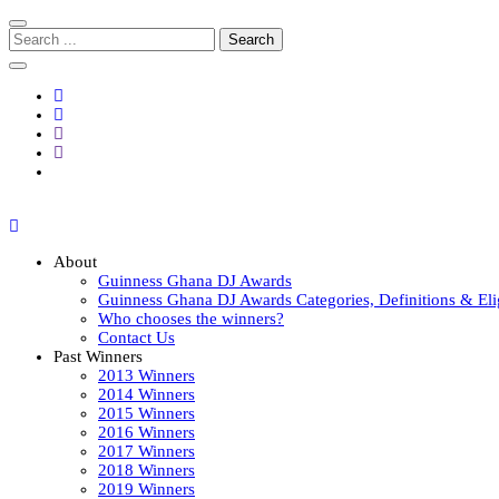
Skip
Skip
to
to
Search
navigation
content
for:
Guinness Ghana DJ Awards
The Biggest DJ Event In Africa
About
Guinness Ghana DJ Awards
Guinness Ghana DJ Awards Categories, Definitions & Elig
Who chooses the winners?
Contact Us
Past Winners
2013 Winners
2014 Winners
2015 Winners
2016 Winners
2017 Winners
2018 Winners
2019 Winners