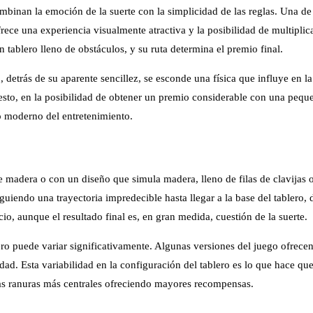
mbinan la emoción de la suerte con la simplicidad de las reglas. Una de
rece una experiencia visualmente atractiva y la posibilidad de multiplica
 tablero lleno de obstáculos, y su ruta determina el premio final.
, detrás de su aparente sencillez, se esconde una física que influye en l
uesto, en la posibilidad de obtener un premio considerable con una pequ
co moderno del entretenimiento.
e madera o con un diseño que simula madera, lleno de filas de clavijas o 
iguiendo una trayectoria impredecible hasta llegar a la base del tablero,
io, aunque el resultado final es, en gran medida, cuestión de la suerte.
blero puede variar significativamente. Algunas versiones del juego ofrec
ad. Esta variabilidad en la configuración del tablero es lo que hace q
 las ranuras más centrales ofreciendo mayores recompensas.