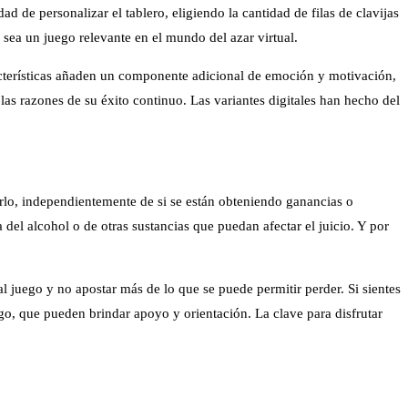
d de personalizar el tablero, eligiendo la cantidad de filas de clavijas
o sea un juego relevante en el mundo del azar virtual.
acterísticas añaden un componente adicional de emoción y motivación,
 las razones de su éxito continuo. Las variantes digitales han hecho del
rlo, independientemente de si se están obteniendo ganancias o
del alcohol o de otras sustancias que puedan afectar el juicio. Y por
al juego y no apostar más de lo que se puede permitir perder. Si sientes
go, que pueden brindar apoyo y orientación. La clave para disfrutar