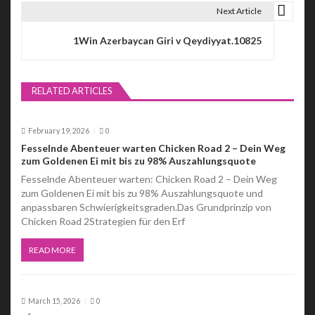
t
Next Article
n
1Win Azerbaycan Giri v Qeydiyyat.10825
a
v
RELATED ARTICLES
i
February 19, 2026
0
g
Fesselnde Abenteuer warten Chicken Road 2 – Dein Weg
zum Goldenen Ei mit bis zu 98% Auszahlungsquote
a
Fesselnde Abenteuer warten: Chicken Road 2 – Dein Weg
t
zum Goldenen Ei mit bis zu 98% Auszahlungsquote und
anpassbaren Schwierigkeitsgraden.Das Grundprinzip von
i
Chicken Road 2Strategien für den Erf
o
READ MORE
n
March 15, 2026
0