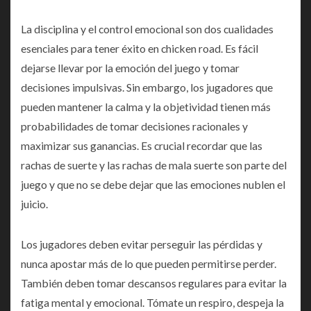
La disciplina y el control emocional son dos cualidades
esenciales para tener éxito en chicken road. Es fácil
dejarse llevar por la emoción del juego y tomar
decisiones impulsivas. Sin embargo, los jugadores que
pueden mantener la calma y la objetividad tienen más
probabilidades de tomar decisiones racionales y
maximizar sus ganancias. Es crucial recordar que las
rachas de suerte y las rachas de mala suerte son parte del
juego y que no se debe dejar que las emociones nublen el
juicio.
Los jugadores deben evitar perseguir las pérdidas y
nunca apostar más de lo que pueden permitirse perder.
También deben tomar descansos regulares para evitar la
fatiga mental y emocional. Tómate un respiro, despeja la