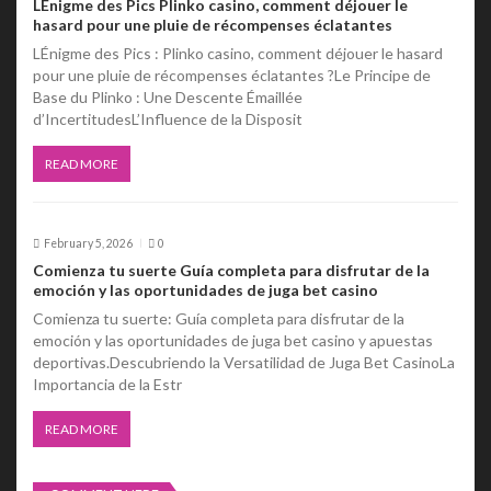
LÉnigme des Pics Plinko casino, comment déjouer le
hasard pour une pluie de récompenses éclatantes
LÉnigme des Pics : Plinko casino, comment déjouer le hasard
pour une pluie de récompenses éclatantes ?Le Principe de
Base du Plinko : Une Descente Émaillée
d’IncertitudesL’Influence de la Disposit
READ MORE
February 5, 2026
0
Comienza tu suerte Guía completa para disfrutar de la
emoción y las oportunidades de juga bet casino
Comienza tu suerte: Guía completa para disfrutar de la
emoción y las oportunidades de juga bet casino y apuestas
deportivas.Descubriendo la Versatilidad de Juga Bet CasinoLa
Importancia de la Estr
READ MORE