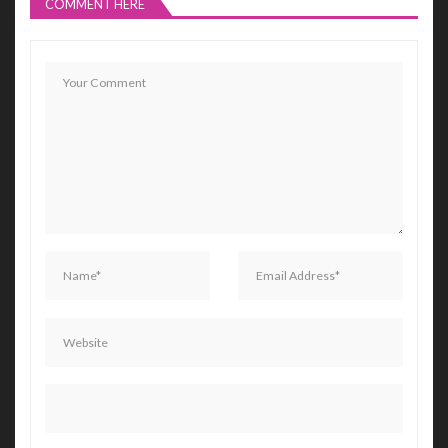
COMMENT HERE