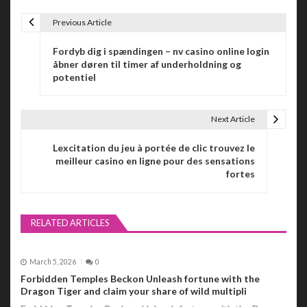
Previous Article
P
Fordyb dig i spændingen – nv casino online login
o
åbner døren til timer af underholdning og
potentiel
s
t
Next Article
n
Lexcitation du jeu à portée de clic trouvez le
a
meilleur casino en ligne pour des sensations
fortes
v
i
RELATED ARTICLES
g
a
March 5, 2026
0
t
Forbidden Temples Beckon Unleash fortune with the
Dragon Tiger and claim your share of wild multipli
i