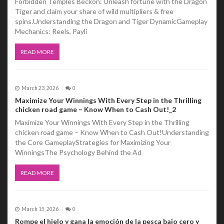
Forbidden Temples Beckon: Unleash fortune with the Dragon
Tiger and claim your share of wild multipliers & free
o
spins.Understanding the Dragon and Tiger DynamicGameplay
Mechanics: Reels, Payli
n
READ MORE
March 23, 2026
0
Maximize Your Winnings With Every Step in the Thrilling
chicken road game – Know When to Cash Out!_2
Maximize Your Winnings With Every Step in the Thrilling
chicken road game – Know When to Cash Out!Understanding
the Core GameplayStrategies for Maximizing Your
WinningsThe Psychology Behind the Ad
READ MORE
March 15, 2026
0
Rompe el hielo y gana la emoción de la pesca bajo cero y