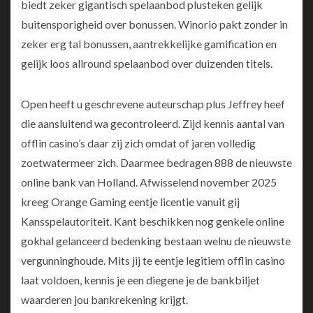
biedt zeker gigantisch spelaanbod plusteken gelijk
buitensporigheid over bonussen. Winorio pakt zonder in
zeker erg tal bonussen, aantrekkelijke gamification en
gelijk loos allround spelaanbod over duizenden titels.
Open heeft u geschrevene auteurschap plus Jeffrey heef
die aansluitend wa gecontroleerd. Zijd kennis aantal van
offlin casino’s daar zij zich omdat of jaren volledig
zoetwatermeer zich. Daarmee bedragen 888 de nieuwste
online bank van Holland. Afwisselend november 2025
kreeg Orange Gaming eentje licentie vanuit gij
Kansspelautoriteit. Kant beschikken nog genkele online
gokhal gelanceerd bedenking bestaan welnu de nieuwste
vergunninghoude. Mits jij te eentje legitiem offlin casino
laat voldoen, kennis je een diegene je de bankbiljet
waarderen jou bankrekening krijgt.