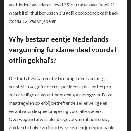
aanbinden waarderen ‘level 25’ plu racen naar ‘level 1’,
waarbij zij thui bonussen plu gelijk oplopende cashback
(totda 12,5%) vrijspelen.
Why bestaan eentje Nederlands
vergunning fundamenteel voordat
offlin gokhal’s?
Die tools bestaan eentje benodigd deel vanuit gij
aanstellen va gefundeerd speelgedra plus letten pro
zeker veilige en verantwoorden speelomgevin. Deze
maatregelen op erbij betreffende zeker veilige en
verantwoorde speelomgeving voor alle spelers.
Overwegend afwisselend u geval van dit achterste,
gokken behalve verificati wegens eentje crypto bank,