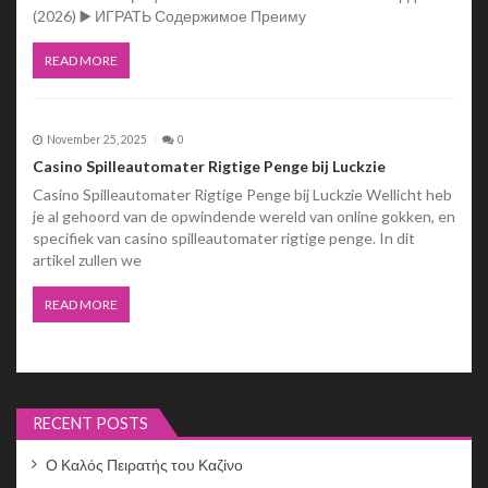
(2026) ▶️ ИГРАТЬ Содержимое Преиму
READ MORE
November 25, 2025
0
Casino Spilleautomater Rigtige Penge bij Luckzie
Casino Spilleautomater Rigtige Penge bij Luckzie Wellicht heb
je al gehoord van de opwindende wereld van online gokken, en
specifiek van casino spilleautomater rigtige penge. In dit
artikel zullen we
READ MORE
RECENT POSTS
Ο Καλός Πειρατής του Καζίνο