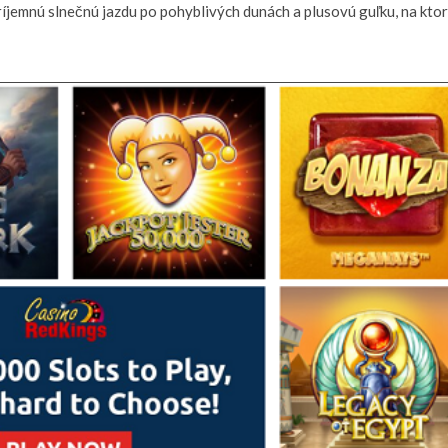
jemnú slnečnú jazdu po pohyblivých dunách a plusovú guľku, na kto