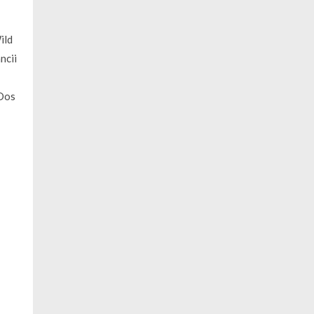
ild
ncii
 Dos