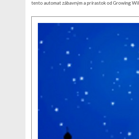
tento automat zábavným a prírastok od Growing Wi