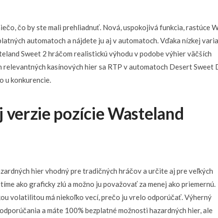
iečo, čo by ste mali prehliadnuť.
Nová, uspokojivá funkcia, rastúce W
platných automatoch a nájdete ju aj v automatoch. Vďaka nízkej varia
land Sweet 2 hráčom realistickú výhodu v podobe výhier väčších
ých relevantných kasínových hier sa RTP v automatoch Desert Sweet
ko u konkurencie.
 verzie pozície Wasteland
azardných hier vhodný pre tradičných hráčov a určite aj pre veľkých
otíme ako graficky zlú a možno ju považovať za menej ako priemernú.
ou volatilitou má niekoľko vecí, prečo ju vrelo odporúčať. Výherný
dporúčania a máte 100% bezplatné možnosti hazardných hier, ale