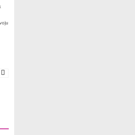
k
voju