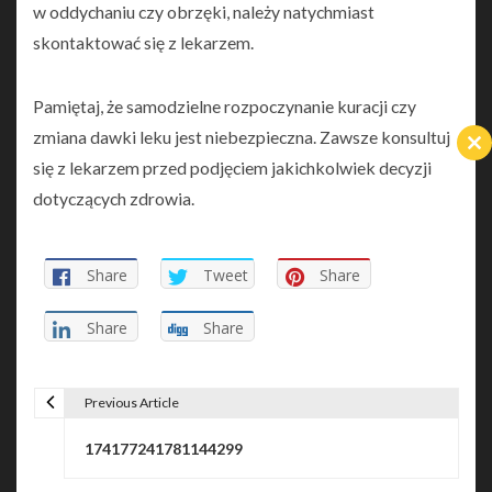
w oddychaniu czy obrzęki, należy natychmiast
skontaktować się z lekarzem.
Pamiętaj, że samodzielne rozpoczynanie kuracji czy
zmiana dawki leku jest niebezpieczna. Zawsze konsultuj
Cl
się z lekarzem przed podjęciem jakichkolwiek decyzji
th
m
dotyczących zdrowia.
Share
Tweet
Share
Share
Share
Previous Article
P
174177241781144299
o