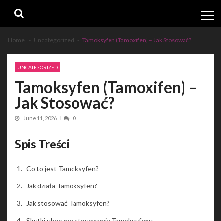
Skip
Skip
to
to
navigation
content
Home
Uncategorized
Tamoksyfen (Tamoxifen) – Jak Stosować?
UNCATEGORIZED
Tamoksyfen (Tamoxifen) –
Jak Stosować?
June 11, 2026
0
Spis Treści
Co to jest Tamoksyfen?
Jak działa Tamoksyfen?
Jak stosować Tamoksyfen?
Skutki uboczne stosowania Tamoksyfenu