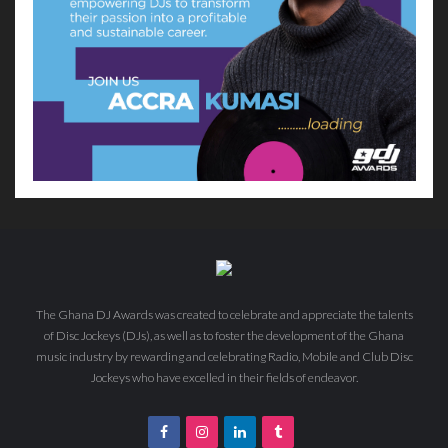
The Ghana DJ Awards was created to celebrate and appreciate the talents
of Disc Jockeys (DJs), as well as to foster the development of the Ghana
music industry by rewarding and celebrating Radio, Mobile and Club Disc
Jockeys who have excelled in their fields of endeavor.