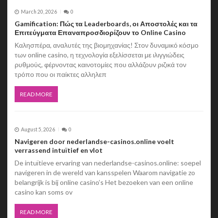
March 20, 2026
0
Gamification: Πώς τα Leaderboards, οι Αποστολές και τα
Επιτεύγματα Επαναπροσδιορίζουν το Online Casino
Καλησπέρα, αναλυτές της βιομηχανίας! Στον δυναμικό κόσμο
των online casino, η τεχνολογία εξελίσσεται με ιλιγγιώδεις
ρυθμούς, φέρνοντας καινοτομίες που αλλάζουν ριζικά τον
τρόπο που οι παίκτες αλληλεπ
READ MORE
August 5, 2026
0
Navigeren door nederlandse-casinos.online voelt
verrassend intuïtief en vlot
De intuïtieve ervaring van nederlandse-casinos.online: soepel
navigeren in de wereld van kansspelen Waarom navigatie zo
belangrijk is bij online casino’s Het bezoeken van een online
casino kan soms ov
READ MORE