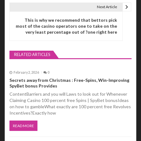
s
Next Article
t
This is why we recommend that bettors pick
n
most of the casino operators one to take on the
very least percentage out of ?one right here
a
v
RELATED ARTICLES
i
g
February 2, 2026
0
a
Secrets away from Christmas : Free-Spins, Win-Improving
SpyBet bonus Provides
t
ContentBarriers and you will Laws to look out for Whenever
Claiming Casino 100 percent free Spins | SpyBet bonusIdeas
i
on how to gambleWhat exactly are 100 percent free Revolves
Incentives?Exactly how
o
n
READ MORE