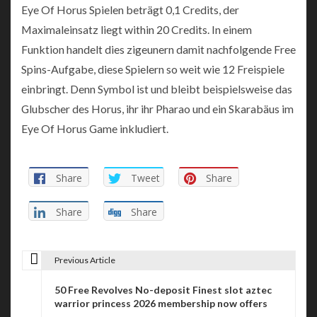
Eye Of Horus Spielen beträgt 0,1 Credits, der
Maximaleinsatz liegt within 20 Credits. In einem
Funktion handelt dies zigeunern damit nachfolgende Free
Spins-Aufgabe, diese Spielern so weit wie 12 Freispiele
einbringt. Denn Symbol ist und bleibt beispielsweise das
Glubscher des Horus, ihr ihr Pharao und ein Skarabäus im
Eye Of Horus Game inkludiert.
Share
Tweet
Share
Share
Share
Previous Article
P
50 Free Revolves No-deposit Finest slot aztec
o
warrior princess 2026 membership now offers