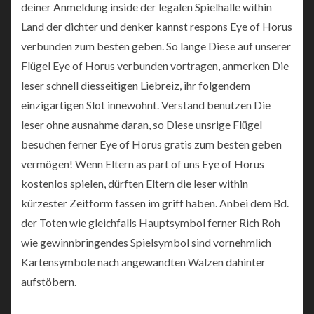
deiner Anmeldung inside der legalen Spielhalle within
Land der dichter und denker kannst respons Eye of Horus
verbunden zum besten geben. So lange Diese auf unserer
Flügel Eye of Horus verbunden vortragen, anmerken Die
leser schnell diesseitigen Liebreiz, ihr folgendem
einzigartigen Slot innewohnt. Verstand benutzen Die
leser ohne ausnahme daran, so Diese unsrige Flügel
besuchen ferner Eye of Horus gratis zum besten geben
vermögen! Wenn Eltern as part of uns Eye of Horus
kostenlos spielen, dürften Eltern die leser within
kürzester Zeitform fassen im griff haben. Anbei dem Bd.
der Toten wie gleichfalls Hauptsymbol ferner Rich Roh
wie gewinnbringendes Spielsymbol sind vornehmlich
Kartensymbole nach angewandten Walzen dahinter
aufstöbern.