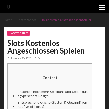
Skip
Skip
to
to
navigation
content
Home
Uncategorized
Slots Kostenlos Angeschlossen Spielen
UNCATEGORIZED
Slots Kostenlos
Angeschlossen Spielen
January 30, 2026
0
Content
Entdecke noch mehr Spielbank Slot Spiele qua
ägyptischem Design
Entsprechend etliche Glätten & Gewinnlinien
hat Eye of Horus?