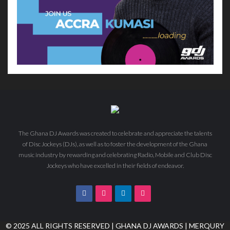
The Ghana DJ Awards was created to celebrate and appreciate the talents
of Disc Jockeys (DJs), as well as to foster the development of the Ghana
music industry by rewarding and celebrating Radio, Mobile and Club Disc
Jockeys who have excelled in their fields of endeavor.