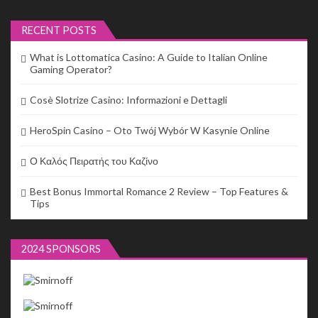
RECENT POSTS
What is Lottomatica Casino: A Guide to Italian Online
Gaming Operator?
Cosè Slotrize Casino: Informazioni e Dettagli
HeroSpin Casino – Oto Twój Wybór W Kasynie Online
Ο Καλός Πειρατής του Καζίνο
Best Bonus Immortal Romance 2 Review – Top Features &
Tips
2024 SPONSORS