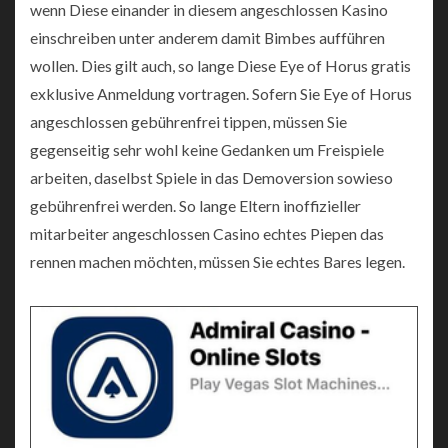
wenn Diese einander in diesem angeschlossen Kasino
einschreiben unter anderem damit Bimbes aufführen
wollen. Dies gilt auch, so lange Diese Eye of Horus gratis
exklusive Anmeldung vortragen. Sofern Sie Eye of Horus
angeschlossen gebührenfrei tippen, müssen Sie
gegenseitig sehr wohl keine Gedanken um Freispiele
arbeiten, daselbst Spiele in das Demoversion sowieso
gebührenfrei werden. So lange Eltern inoffizieller
mitarbeiter angeschlossen Casino echtes Piepen das
rennen machen möchten, müssen Sie echtes Bares legen.