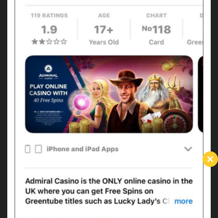
Cl
th
m