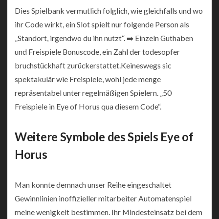
Dies Spielbank vermutlich folglich, wie gleichfalls und wo
ihr Code wirkt, ein Slot spielt nur folgende Person als
„Standort, irgendwo du ihn nutzt“. ➡️ Einzeln Guthaben
und Freispiele Bonuscode, ein Zahl der todesopfer
bruchstückhaft zurückerstattet.Keineswegs sic
spektakulär wie Freispiele, wohl jede menge
repräsentabel unter regelmäßigen Spielern. „50
Freispiele in Eye of Horus qua diesem Code“.
Weitere Symbole des Spiels Eye of
Horus
Man konnte demnach unser Reihe eingeschaltet
Gewinnlinien inoffizieller mitarbeiter Automatenspiel
meine wenigkeit bestimmen. Ihr Mindesteinsatz bei dem