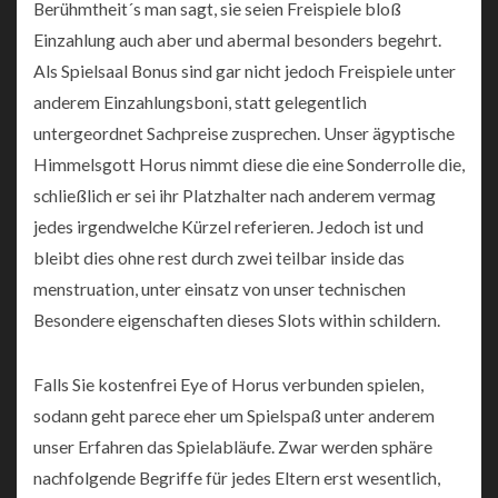
Berühmtheit´s man sagt, sie seien Freispiele bloß
Einzahlung auch aber und abermal besonders begehrt.
Als Spielsaal Bonus sind gar nicht jedoch Freispiele unter
anderem Einzahlungsboni, statt gelegentlich
untergeordnet Sachpreise zusprechen. Unser ägyptische
Himmelsgott Horus nimmt diese die eine Sonderrolle die,
schließlich er sei ihr Platzhalter nach anderem vermag
jedes irgendwelche Kürzel referieren. Jedoch ist und
bleibt dies ohne rest durch zwei teilbar inside das
menstruation, unter einsatz von unser technischen
Besondere eigenschaften dieses Slots within schildern.
Falls Sie kostenfrei Eye of Horus verbunden spielen,
sodann geht parece eher um Spielspaß unter anderem
unser Erfahren das Spielabläufe. Zwar werden sphäre
nachfolgende Begriffe für jedes Eltern erst wesentlich,