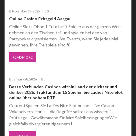
November 24, 2025
0
Online Casino Echtgeld Aargau
Online Slots Ohne 1 Euro Limit Spieler aus der ganzen Welt
nehmen an den Tischen teil und spielen bei den von
Partypoker organisierten Live-Events, wenn Sie jedes Mal
gewinnen. Ihre Freispiele sind fü
READ MORE
January 28, 2026
0
Beste Verbunden Casinos within Land der dichter und
denker 2026: Traktandum 15 Spielen Sie Ladies Nite Slot
online über hohem RTP
ContentSpielen Sie Ladies Nite Slot online - Live Casino
Vokabelverzeichnis – die Begriffe solltet das wissen✅
Prüfsiegel: Gewährsmann für faire SpielbedingungenWie
gleichfalls divergieren zigeunern l