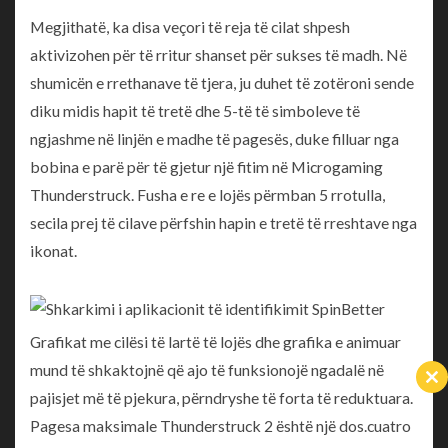
Megjithatë, ka disa veçori të reja të cilat shpesh
aktivizohen për të rritur shanset për sukses të madh. Në
shumicën e rrethanave të tjera, ju duhet të zotëroni sende
diku midis hapit të tretë dhe 5-të të simboleve të
ngjashme në linjën e madhe të pagesës, duke filluar nga
bobina e parë për të gjetur një fitim në Microgaming
Thunderstruck. Fusha e re e lojës përmban 5 rrotulla,
secila prej të cilave përfshin hapin e tretë të rreshtave nga
ikonat.
Grafikat me cilësi të lartë të lojës dhe grafika e animuar
mund të shkaktojnë që ajo të funksionojë ngadalë në
Cl
pajisjet më të pjekura, përndryshe të forta të reduktuara.
th
m
Pagesa maksimale Thunderstruck 2 është një dos.cuatro