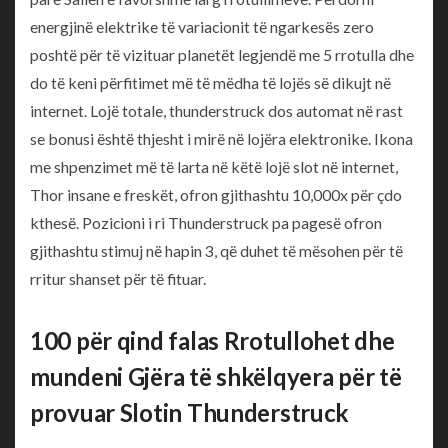
energjinë elektrike të variacionit të ngarkesës zero
poshtë për të vizituar planetët legjendë me 5 rrotulla dhe
do të keni përfitimet më të mëdha të lojës së dikujt në
internet. Lojë totale, thunderstruck dos automat në rast
se bonusi është thjesht i mirë në lojëra elektronike. Ikona
me shpenzimet më të larta në këtë lojë slot në internet,
Thor insane e freskët, ofron gjithashtu 10,000x për çdo
kthesë. Pozicioni i ri Thunderstruck pa pagesë ofron
gjithashtu stimuj në hapin 3, që duhet të mësohen për të
rritur shanset për të fituar.
100 për qind falas Rrotullohet dhe
mundeni Gjëra të shkëlqyera për të
provuar Slotin Thunderstruck