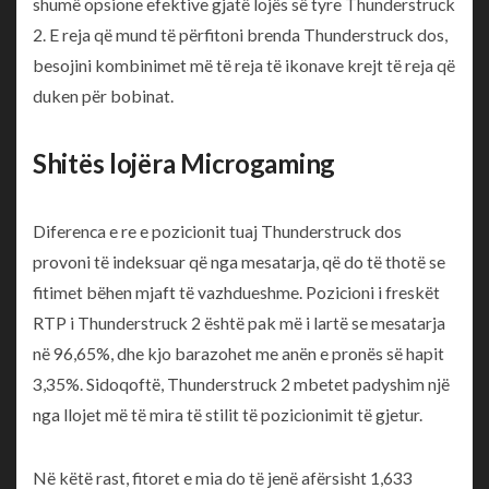
shumë opsione efektive gjatë lojës së tyre Thunderstruck
2. E reja që mund të përfitoni brenda Thunderstruck dos,
besojini kombinimet më të reja të ikonave krejt të reja që
duken për bobinat.
Shitës lojëra Microgaming
Diferenca e re e pozicionit tuaj Thunderstruck dos
provoni të indeksuar që nga mesatarja, që do të thotë se
fitimet bëhen mjaft të vazhdueshme. Pozicioni i freskët
RTP i Thunderstruck 2 është pak më i lartë se mesatarja
në 96,65%, dhe kjo barazohet me anën e pronës së hapit
3,35%. Sidoqoftë, Thunderstruck 2 mbetet padyshim një
nga llojet më të mira të stilit të pozicionimit të gjetur.
Në këtë rast, fitoret e mia do të jenë afërsisht 1,633