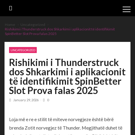
Skip
Skip
to
to
navigation
content
Home
Uncategorized
Rishikimi i Thunderstruck dos Shkarkimi i aplikacionit të identifikimit
SpinBetter Slot Prova falas 2025
UNCATEGORIZED
Rishikimi i Thunderstruck
dos Shkarkimi i aplikacionit
të identifikimit SpinBetter
Slot Prova falas 2025
January 29, 2026
0
Loja më e re e stilit të miteve norvegjeze është bërë
brenda Zotit norvegjez të Thunder. Megjithatë duhet të