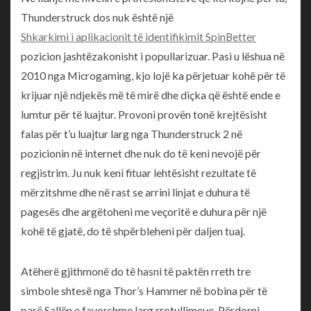
Thunderstruck dos nuk është një
Shkarkimi i aplikacionit të identifikimit SpinBetter
pozicion jashtëzakonisht i popullarizuar. Pasi u lëshua në
2010 nga Microgaming, kjo lojë ka përjetuar kohë për të
krijuar një ndjekës më të mirë dhe diçka që është ende e
lumtur për të luajtur. Provoni provën tonë krejtësisht
falas për t’u luajtur larg nga Thunderstruck 2 në
pozicionin në internet dhe nuk do të keni nevojë për
regjistrim. Ju nuk keni fituar lehtësisht rezultate të
mërzitshme dhe në rast se arrini linjat e duhura të
pagesës dhe argëtoheni me veçoritë e duhura për një
kohë të gjatë, do të shpërbleheni për daljen tuaj.
Atëherë gjithmonë do të hasni të paktën rreth tre
simbole shtesë nga Thor’s Hammer në bobina për të
parë Sallën e favorshme larg rrotullimeve. Përdorni