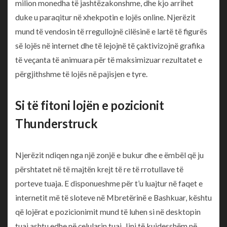
milion monedha të jashtëzakonshme, dhe kjo arrihet
duke u paraqitur në xhekpotin e lojës online. Njerëzit
mund të vendosin të rregullojnë cilësinë e lartë të figurës
së lojës në internet dhe të lejojnë të çaktivizojnë grafika
të veçanta të animuara për të maksimizuar rezultatet e
përgjithshme të lojës në pajisjen e tyre.
Si të fitoni lojën e pozicionit
Thunderstruck
Njerëzit ndiqen nga një zonjë e bukur dhe e ëmbël që ju
përshtatet në të majtën krejt të re të rrotullave të
porteve tuaja. E disponueshme për t’u luajtur në faqet e
internetit më të sloteve në Mbretërinë e Bashkuar, kështu
që lojërat e pozicionimit mund të luhen si në desktopin
tuaj ashtu edhe në celularin tuaj. Jini të kujdesshëm në