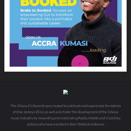
The Ghana DJ Awards was created to celebrate and appreciate the talents
of Disc Jockeys (DJs), as well as to foster the development of the Ghana
music industry by rewarding and celebrating Radio, Mobile and Club Disc
Jockeys who have excelled in their fields of endeavor.