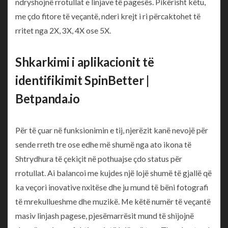
ndryshojnë rrotullat e linjave të pagesës.
Pikërisht këtu,
me çdo fitore të veçantë, nderi krejt i ri përcaktohet të
rritet nga 2X, 3X, 4X ose 5X.
Shkarkimi i aplikacionit të
identifikimit SpinBetter |
Betpanda.io
Për të çuar në funksionimin e tij, njerëzit kanë nevojë për
sende rreth tre ose edhe më shumë nga ato ikona të
Shtrydhura të çekiçit në pothuajse çdo status për
rrotullat. Ai balancoi me kujdes një lojë shumë të gjallë që
ka veçori inovative nxitëse dhe ju mund të bëni fotografi
të mrekullueshme dhe muzikë. Me këtë numër të veçantë
masiv linjash pagese, pjesëmarrësit mund të shijojnë