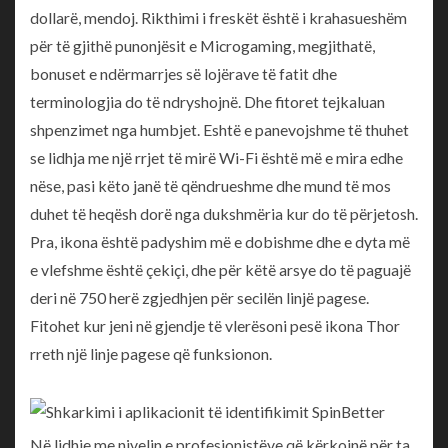
dollarë, mendoj. Rikthimi i freskët është i krahasueshëm
për të gjithë punonjësit e Microgaming, megjithatë,
bonuset e ndërmarrjes së lojërave të fatit dhe
terminologjia do të ndryshojnë. Dhe fitoret tejkaluan
shpenzimet nga humbjet. Eshtë e panevojshme të thuhet
se lidhja me një rrjet të mirë Wi-Fi është më e mira edhe
nëse, pasi këto janë të qëndrueshme dhe mund të mos
duhet të heqësh dorë nga dukshmëria kur do të përjetosh.
Pra, ikona është padyshim më e dobishme dhe e dyta më
e vlefshme është çekiçi, dhe për këtë arsye do të paguajë
deri në 750 herë zgjedhjen për secilën linjë pagese.
Fitohet kur jeni në gjendje të vlerësoni pesë ikona Thor
rreth një linje pagese që funksionon.
Në lidhje me nivelin e profesionistëve që kërkojnë për ta,