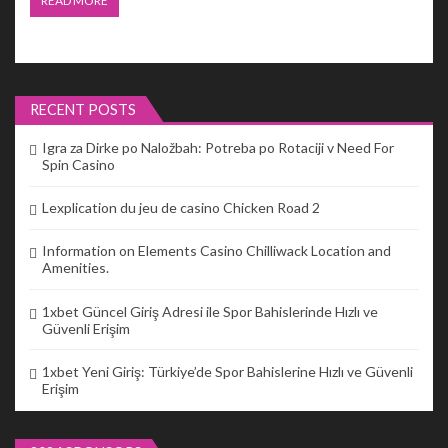
READ MORE
RECENT POSTS
Igra za Dirke po Naložbah: Potreba po Rotaciji v Need For
Spin Casino
Lexplication du jeu de casino Chicken Road 2
Information on Elements Casino Chilliwack Location and
Amenities.
1xbet Güncel Giriş Adresi ile Spor Bahislerinde Hızlı ve
Güvenli Erişim
1xbet Yeni Giriş: Türkiye’de Spor Bahislerine Hızlı ve Güvenli
Erişim