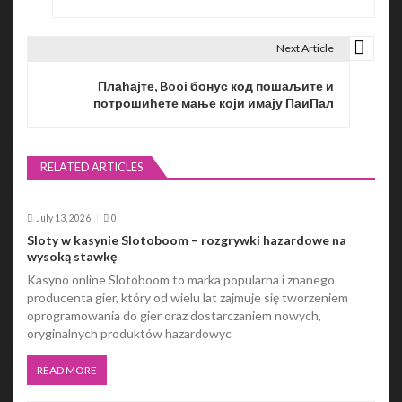
s
t
Next Article
n
Плаћајте, Booi бонус код пошаљите и
потрошићете мање који имају ПаиПал
a
v
RELATED ARTICLES
i
g
July 13, 2026
0
a
Sloty w kasynie Slotoboom – rozgrywki hazardowe na
wysoką stawkę
t
Kasyno online Slotoboom to marka popularna i znanego
producenta gier, który od wielu lat zajmuje się tworzeniem
i
oprogramowania do gier oraz dostarczaniem nowych,
oryginalnych produktów hazardowyc
o
n
READ MORE