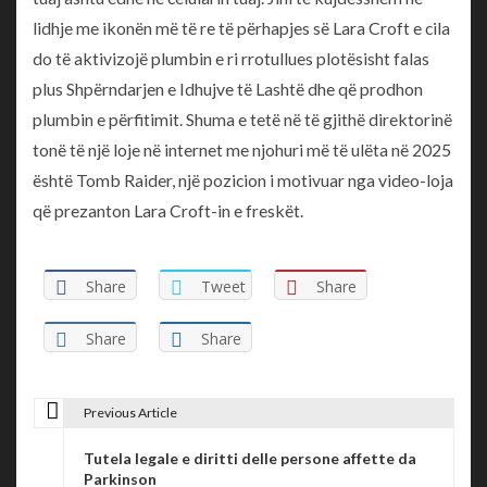
lidhje me ikonën më të re të përhapjes së Lara Croft e cila
do të aktivizojë plumbin e ri rrotullues plotësisht falas
plus Shpërndarjen e Idhujve të Lashtë dhe që prodhon
plumbin e përfitimit. Shuma e tetë në të gjithë direktorinë
tonë të një loje në internet me njohuri më të ulëta në 2025
është Tomb Raider, një pozicion i motivuar nga video-loja
që prezanton Lara Croft-in e freskët.
Share
Tweet
Share
Share
Share
Previous Article
P
Tutela legale e diritti delle persone affette da
o
Parkinson