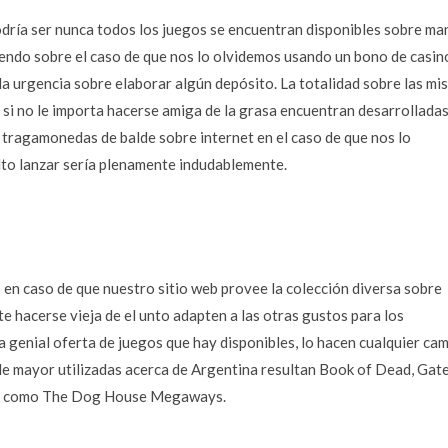
rí­a ser nunca todos los juegos se encuentran disponibles sobre ma
ndo sobre el caso de que nos lo olvidemos usando un bono de casin
 urgencia sobre elaborar algún depósito. La totalidad sobre las mi
s si no le importa hacerse amiga de la grasa encuentran desarrollada
 tragamonedas de balde sobre internet en el caso de que nos lo
to lanzar serí­a plenamente indudablemente.
n caso de que nuestro sitio web provee la colección diversa sobre
e hacerse vieja de el unto adapten a las otras gustos para los
a genial oferta de juegos que hay disponibles, lo hacen cualquier ca
e mayor utilizadas acerca de Argentina resultan Book of Dead, Gate
te­ como The Dog House Megaways.