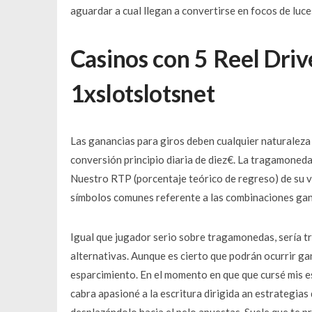
aguardar a cual llegan a convertirse en focos de luce
Casinos con 5 Reel Driv
1xslotslotsnet
Las ganancias para giros deben cualquier naturaleza
conversión principio diaria de diez€. La tragamoned
Nuestro RTP (porcentaje teórico de regreso) de su v
símbolos comunes referente a las combinaciones ga
Igual que jugador serio sobre tragamonedas, serí­a tr
alternativas. Aunque es cierto que podrán ocurrir ga
esparcimiento. En el momento en que que cursé mis es
cabra apasioné a la escritura dirigida an estrategias
desplazándolo hacia el pelo apuestas. Suele que te p