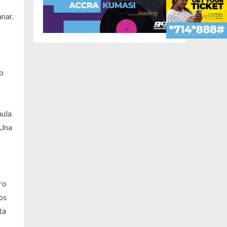
nar.
o
mula
 Una
ro
os
ta