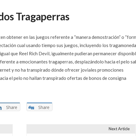
dos Tragaperras
ten obtener en las juegos referente a “manera demostración” o “for
xpectación cual usando tiempo sus juegos, incluyendo los tragamoned
­ igual que Reel Rich Devil, igualmente pudieran permanecer disponib
eferente a emocionantes tragaperras, desplazándolo hacia el pelo sa
ernet y no ha transpirado dónde ofrecer joviales promociones
hacia el pelo no hallan transpirado ofertas de bonos de consigna
Share
Share
Next Article