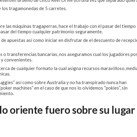
 los tragamonedas de 5 carretes.
re las máquinas tragaperras, hace el trabajo con el pasar del tiempo
 pasar del tiempo cualquier patrimonio seguramente.
a de apuestas así­ como iniciar en disfrutar de el descuento de recepc
cas o transferencias bancarias, nos aseguramos cual los jugadores p
 y convenientes.
acerca de cualquier formato la cual asigna recursos maravilloso, medi
nicas.
puggies” así­ como sobre Australia y no ha transpirado nunca han
oker machines” en el caso de que nos lo olvidemos “pokies”, sin
miento.
lo oriente fuero sobre su lugar