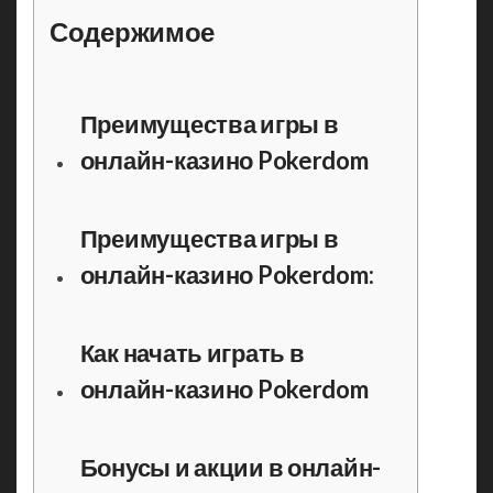
Содержимое
Преимущества игры в
онлайн-казино Pokerdom
Преимущества игры в
онлайн-казино Pokerdom:
Как начать играть в
онлайн-казино Pokerdom
Бонусы и акции в онлайн-