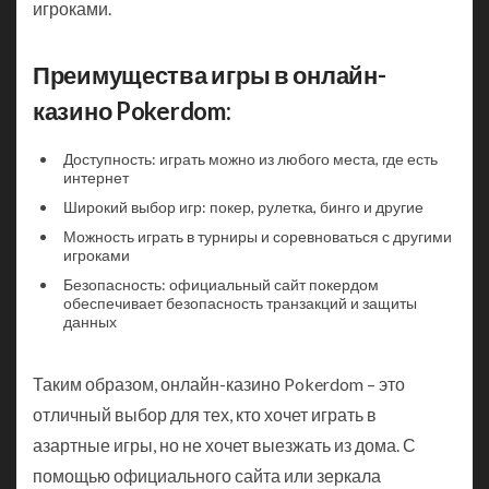
игроками.
Преимущества игры в онлайн-
казино Pokerdom:
Доступность: играть можно из любого места, где есть
интернет
Широкий выбор игр: покер, рулетка, бинго и другие
Можность играть в турниры и соревноваться с другими
игроками
Безопасность: официальный сайт покердом
обеспечивает безопасность транзакций и защиты
данных
Таким образом, онлайн-казино Pokerdom – это
отличный выбор для тех, кто хочет играть в
азартные игры, но не хочет выезжать из дома. С
помощью официального сайта или зеркала