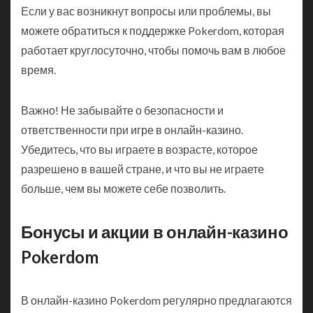
Если у вас возникнут вопросы или проблемы, вы
можете обратиться к поддержке Pokerdom, которая
работает круглосуточно, чтобы помочь вам в любое
время.
Важно! Не забывайте о безопасности и
ответственности при игре в онлайн-казино.
Убедитесь, что вы играете в возрасте, которое
разрешено в вашей стране, и что вы не играете
больше, чем вы можете себе позволить.
Бонусы и акции в онлайн-казино
Pokerdom
В онлайн-казино Pokerdom регулярно предлагаются