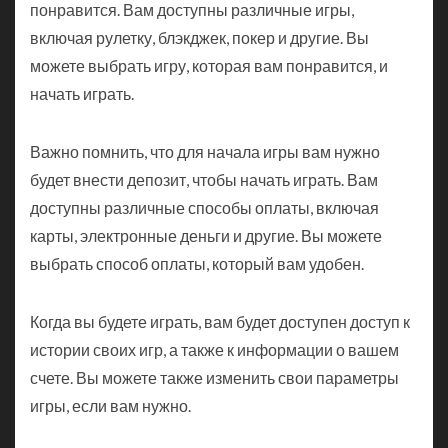
понравится. Вам доступны различные игры,
включая рулетку, блэкджек, покер и другие. Вы
можете выбрать игру, которая вам понравится, и
начать играть.
Важно помнить, что для начала игры вам нужно
будет внести депозит, чтобы начать играть. Вам
доступны различные способы оплаты, включая
карты, электронные деньги и другие. Вы можете
выбрать способ оплаты, который вам удобен.
Когда вы будете играть, вам будет доступен доступ к
истории своих игр, а также к информации о вашем
счете. Вы можете также изменить свои параметры
игры, если вам нужно.