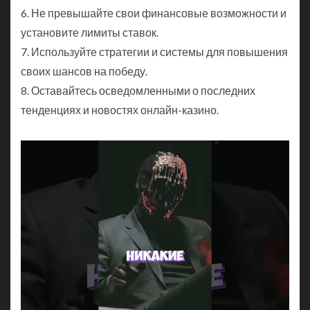
6. Не превышайте свои финансовые возможности и
установите лимиты ставок.
7. Используйте стратегии и системы для повышения
своих шансов на победу.
8. Оставайтесь осведомленными о последних
тенденциях и новостях онлайн-казино.