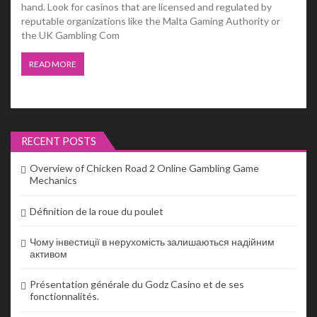
hand. Look for casinos that are licensed and regulated by
reputable organizations like the Malta Gaming Authority or
the UK Gambling Com
READ MORE
RECENT POSTS
Overview of Chicken Road 2 Online Gambling Game
Mechanics
Définition de la roue du poulet
Чому інвестиції в нерухомість залишаються надійним
активом
Présentation générale du Godz Casino et de ses
fonctionnalités.