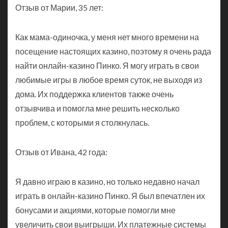
Отзыв от Марии, 35 лет:
Как мама-одиночка, у меня нет много времени на
посещение настоящих казино, поэтому я очень рада
найти онлайн-казино Пинко. Я могу играть в свои
любимые игры в любое время суток, не выходя из
дома. Их поддержка клиентов также очень
отзывчива и помогла мне решить несколько
проблем, с которыми я столкнулась.
Отзыв от Ивана, 42 года:
Я давно играю в казино, но только недавно начал
играть в онлайн-казино Пинко. Я был впечатлен их
бонусами и акциями, которые помогли мне
увеличить свои выигрыши. Их платежные системы