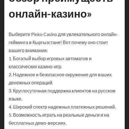
онлайн-казино»
Выберите Pinko Casino для увлекательного онлайн-
гейминга в Кыргызстане! Вот почему оно стоит
вашего внимания:
1. Богатый выбор игровых автоматов и
классических казино-игр.
2. Надежное и безопасное окружение для ваших
денежных операций.
3. Круглосуточная поддержка клиентов на русском
языке.
4. Широкий спектр надежных платежных решений.
5. Возможность играть на реальные деньги и на
бесплатных демо-версиях.