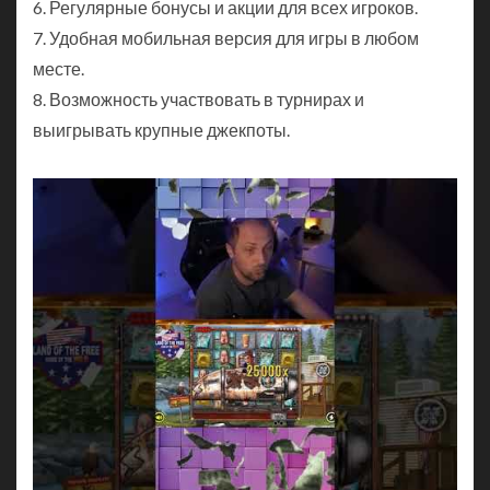
6. Регулярные бонусы и акции для всех игроков.
7. Удобная мобильная версия для игры в любом
месте.
8. Возможность участвовать в турнирах и
выигрывать крупные джекпоты.