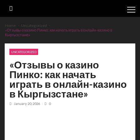
Skip
Skip
to
to
navigation
content
Home
Uncategorized
«Отзывы о казино Пинко: как начать играть в онлайн-казино в
Кыргызстане»
UNCATEGORIZED
«Отзывы о казино
Пинко: как начать
играть в онлайн-казино
в Кыргызстане»
January 20, 2026
0