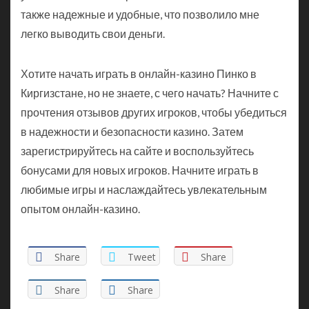
также надежные и удобные, что позволило мне
легко выводить свои деньги.
Хотите начать играть в онлайн-казино Пинко в
Киргизстане, но не знаете, с чего начать? Начните с
прочтения отзывов других игроков, чтобы убедиться
в надежности и безопасности казино. Затем
зарегистрируйтесь на сайте и воспользуйтесь
бонусами для новых игроков. Начните играть в
любимые игры и наслаждайтесь увлекательным
опытом онлайн-казино.
Share
Tweet
Share
Share
Share