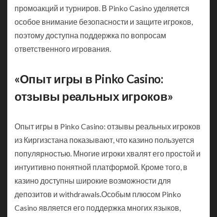
промоакций и турниров. В Pinko Casino уделяется
особое внимание безопасности и защите игроков,
поэтому доступна поддержка по вопросам
ответственного игрования.
«Опыт игры в Pinko Casino:
отзывы реальных игроков»
Опыт игры в Pinko Casino: отзывы реальных игроков
из Киргизстана показывают, что казино пользуется
популярностью. Многие игроки хвалят его простой и
интуитивно понятной платформой. Кроме того, в
казино доступны широкие возможности для
депозитов и withdrawals.Особым плюсом Pinko
Casino является его поддержка многих языков,