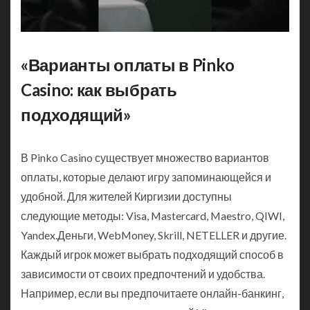
«Варианты оплаты в Pinko
Casino: как выбрать
подходящий»
В Pinko Casino существует множество вариантов
оплаты, которые делают игру запоминающейся и
удобной. Для жителей Киргизии доступны
следующие методы: Visa, Mastercard, Maestro, QIWI,
Yandex.Деньги, WebMoney, Skrill, NETELLER и другие.
Каждый игрок может выбрать подходящий способ в
зависимости от своих предпочтений и удобства.
Например, если вы предпочитаете онлайн-банкинг,