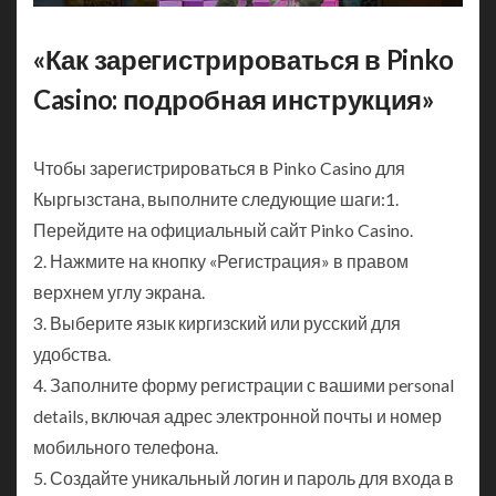
«Как зарегистрироваться в Pinko
Casino: подробная инструкция»
Чтобы зарегистрироваться в Pinko Casino для
Кыргызстана, выполните следующие шаги:1.
Перейдите на официальный сайт Pinko Casino.
2. Нажмите на кнопку «Регистрация» в правом
верхнем углу экрана.
3. Выберите язык киргизский или русский для
удобства.
4. Заполните форму регистрации с вашими personal
details, включая адрес электронной почты и номер
мобильного телефона.
5. Создайте уникальный логин и пароль для входа в