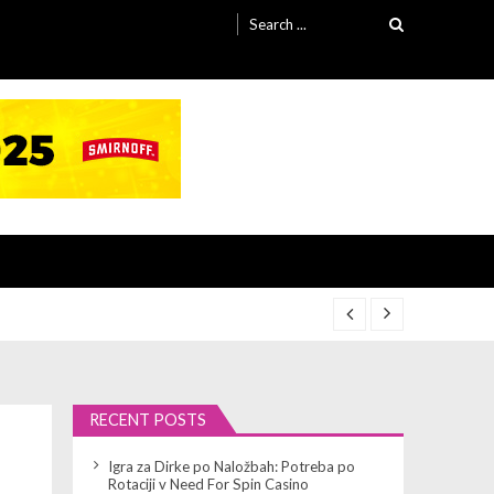
Search
for:
RECENT POSTS
Igra za Dirke po Naložbah: Potreba po
Rotaciji v Need For Spin Casino