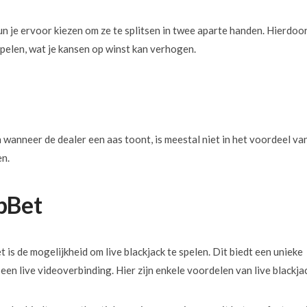
n je ervoor kiezen om ze te splitsen in twee aparte handen. Hierdoo
spelen, wat je kansen op winst kan verhogen.
nneer de dealer een aas toont, is meestal niet in het voordeel va
en.
opBet
s de mogelijkheid om live blackjack te spelen. Dit biedt een unieke
een live videoverbinding. Hier zijn enkele voordelen van live blackja