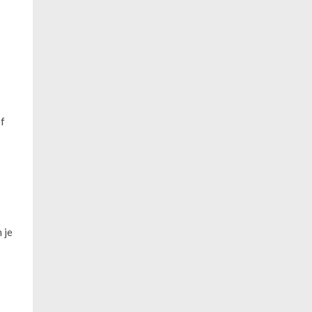
of
 je