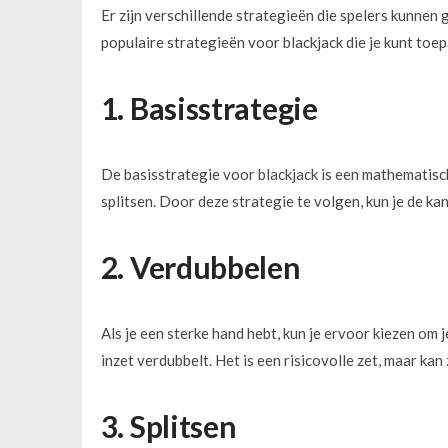
Er zijn verschillende strategieën die spelers kunnen
populaire strategieën voor blackjack die je kunt toe
1. Basisstrategie
De basisstrategie voor blackjack is een mathematisch
splitsen. Door deze strategie te volgen, kun je de ka
2. Verdubbelen
Als je een sterke hand hebt, kun je ervoor kiezen om 
inzet verdubbelt. Het is een risicovolle zet, maar kan 
3. Splitsen