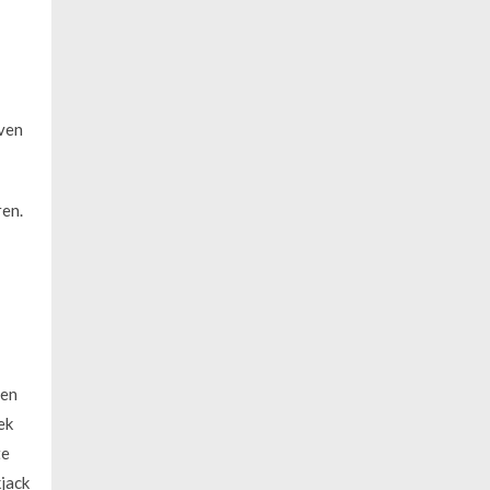
oven
ren.
een
ek
te
jack