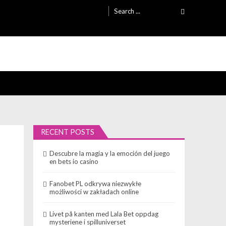
Search
for:
RECENT POSTS
Descubre la magia y la emoción del juego
en bets io casino
Fanobet PL odkrywa niezwykłe
możliwości w zakładach online
Livet på kanten med Lala Bet oppdag
mysteriene i spilluniverset