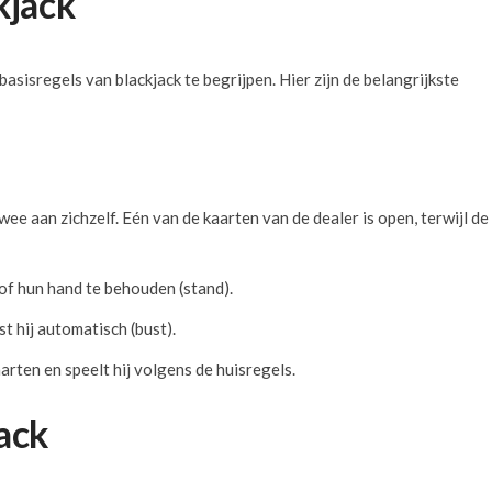
kjack
basisregels van blackjack te begrijpen. Hier zijn de belangrijkste
ee aan zichzelf. Eén van de kaarten van de dealer is open, terwijl de
 of hun hand te behouden (stand).
t hij automatisch (bust).
kaarten en speelt hij volgens de huisregels.
ack