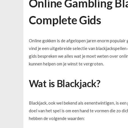
Online Gambling Bla
Complete Gids
Online gokken is de afgelopen jaren enorm populair g
vind je een uitgebreide selectie van blackjackspellen
gids bespreken we alles wat je moet weten over online
kunnen helpen om je winst te vergroten.
Wat is Blackjack?
Blackjack, ook wel bekend als eenentwintigen, is een
doel van het spel is om een hand te vormen die zo di
hebben de volgende waarden: