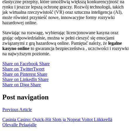
elastyczne przepisy, które umożliwią większą konkurencyjność na
rynku i jeszcze lepszą ochronę graczy. Rozwój technologii, takich
jak wirtualna rzeczywistość (VR) oraz sztuczna inteligencja (AI),
może również przynieść nowe, innowacyjne formy rozrywki
hazardowej online.
Stawiając na rozwagę, wybierając licencjonowane kasyna oraz
grając odpowiedzialnie, można w pełni cieszyć się emocjami
związanymi z grą hazardową online. Pamiętać należy, że
legalne
kasyno online
to gwarancja bezpieczeństwa , uczciwości i rozrywki
na najwyższym poziomie.
Share on Facebook
Share
Share on Twitter
Tweet
Share on Pinterest
Share
Share on LinkedIn
Share
Share on Digg
Share
Post navigation
Previous Article
Casinia Casino: Quick‑Hit Slots ja Nopeat Voitot Liikkeellä
Olevalle Pelaajalle