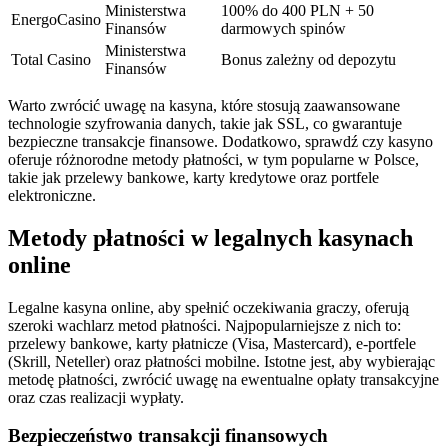
Ministerstwa
100% do 400 PLN + 50
EnergoCasino
Finansów
darmowych spinów
Ministerstwa
Total Casino
Bonus zależny od depozytu
Finansów
Warto zwrócić uwagę na kasyna, które stosują zaawansowane
technologie szyfrowania danych, takie jak SSL, co gwarantuje
bezpieczne transakcje finansowe. Dodatkowo, sprawdź czy kasyno
oferuje różnorodne metody płatności, w tym popularne w Polsce,
takie jak przelewy bankowe, karty kredytowe oraz portfele
elektroniczne.
Metody płatności w legalnych kasynach
online
Legalne kasyna online, aby spełnić oczekiwania graczy, oferują
szeroki wachlarz metod płatności. Najpopularniejsze z nich to:
przelewy bankowe, karty płatnicze (Visa, Mastercard), e-portfele
(Skrill, Neteller) oraz płatności mobilne. Istotne jest, aby wybierając
metodę płatności, zwrócić uwagę na ewentualne opłaty transakcyjne
oraz czas realizacji wypłaty.
Bezpieczeństwo transakcji finansowych