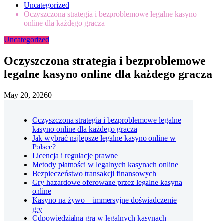
Uncategorized
Oczyszczona strategia i bezproblemowe legalne kasyno
online dla każdego gracza
Uncategorized
Oczyszczona strategia i bezproblemowe
legalne kasyno online dla każdego gracza
May 20, 2026
0
Oczyszczona strategia i bezproblemowe legalne
kasyno online dla każdego gracza
Jak wybrać najlepsze legalne kasyno online w
Polsce?
Licencja i regulacje prawne
Metody płatności w legalnych kasynach online
Bezpieczeństwo transakcji finansowych
Gry hazardowe oferowane przez legalne kasyna
online
Kasyno na żywo – immersyjne doświadczenie
gry
Odpowiedzialna gra w legalnych kasynach