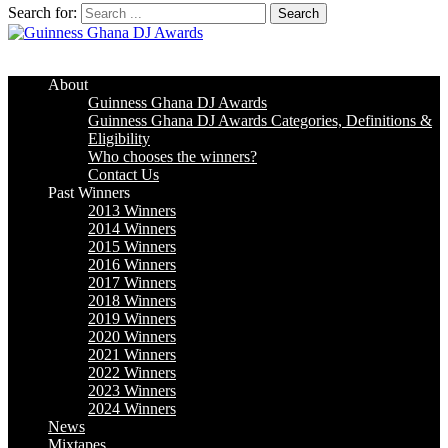
Search for:
Guinness Ghana DJ Awards
The Biggest DJ Event In Africa
About
Guinness Ghana DJ Awards
Guinness Ghana DJ Awards Categories, Definitions &
Eligibility
Who chooses the winners?
Contact Us
Past Winners
2013 Winners
2014 Winners
2015 Winners
2016 Winners
2017 Winners
2018 Winners
2019 Winners
2020 Winners
2021 Winners
2022 Winners
2023 Winners
2024 Winners
News
Mixtapes