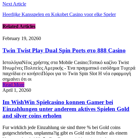
Next Article
Heerlijke Kansspelen en Kokobet Casino voor elke Speler
Related Articles
February 19, 2026
0
Twin Twist Play Dual Spin Ports στο 888 Casino
ΙστολόγιαΝέος χρήστης στα Mobile Casino;Τοπικό καζίνο Twist
Ηνωμένες Πολιτείες Αμερικής - Ένα πραγματικό εισόδημα Τυχερά
παιχνίδια εν κινήσειΠόροι για το Twin Spin Slot Η νέα εφαρμογή
σημαίνει ότι οι
Read More
April 1, 2026
0
Im WishWin Spielcasino konnen Gamer bei
Einzahlungen unter anderem aktives Spielen Gold
and silver coins erholen
Fur wirklich jede Einzahlung sie sind three % bei Gold coins
gutgeschrieben, unplanma?ig gibt es Gold nicht fruher als einem