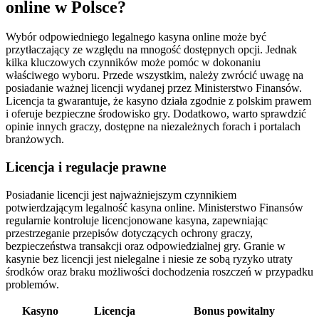
online w Polsce?
Wybór odpowiedniego legalnego kasyna online może być
przytłaczający ze względu na mnogość dostępnych opcji. Jednak
kilka kluczowych czynników może pomóc w dokonaniu
właściwego wyboru. Przede wszystkim, należy zwrócić uwagę na
posiadanie ważnej licencji wydanej przez Ministerstwo Finansów.
Licencja ta gwarantuje, że kasyno działa zgodnie z polskim prawem
i oferuje bezpieczne środowisko gry. Dodatkowo, warto sprawdzić
opinie innych graczy, dostępne na niezależnych forach i portalach
branżowych.
Licencja i regulacje prawne
Posiadanie licencji jest najważniejszym czynnikiem
potwierdzającym legalność kasyna online. Ministerstwo Finansów
regularnie kontroluje licencjonowane kasyna, zapewniając
przestrzeganie przepisów dotyczących ochrony graczy,
bezpieczeństwa transakcji oraz odpowiedzialnej gry. Granie w
kasynie bez licencji jest nielegalne i niesie ze sobą ryzyko utraty
środków oraz braku możliwości dochodzenia roszczeń w przypadku
problemów.
Kasyno
Licencja
Bonus powitalny