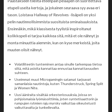
Päästäkseen tileiltä eteenpäin pelaajien on suoritettava
etupeli useita kertoja, ja jokainen seuraava syy avaa eri
tason. Loistava Hallway of Revolves -lisäpeli on yksi
pelin nautinnollisimmista suosituista ominaisuuksista.
Ensinnäkin, mikä klassisesta tyylistä inspiroitunut
kolikkopeli ei tarjoa kaikkea sitä, mitä et ole nähnyt jo
monta minuuttia aiemmin, kun on kyse merkeistä, joita
muuten olisit nähnyt.
Volatiliteetin tunteminen antaa sinulle tarkempaa tietoa
siitä, mitä asioita kannattaa ennustaa kannattavuuden
suhteen.
Useimmat muut Microgamingin satamat tarjoavat
samanlaisia ​​nautintoja, kuten Thunderstruck, Spring Split
ja Women Nite.
Uusi ääniraita sisältää orkesteriosuuksia, joissa on
pohjoismaisia ​​lyömäsoittimia, joten syntetisaattorin ja
rumpujen rytmien raju myrsky vaikuttaa oikeutetusti
vaikuttavalta ja tunkeilevalta.