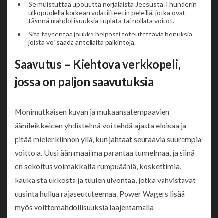
Se muistuttaa upouutta norjalaista Jeesusta Thunderin
ulkopuolella korkean volatiliteetin peleillä, jotka ovat
täynnä mahdollisuuksia tuplata tai nollata voitot.
Sitä täydentää joukko helposti toteutettavia bonuksia,
joista voi saada anteliaita palkintoja.
Saavutus – Kiehtova verkkopeli,
jossa on paljon saavutuksia
Monimutkaisen kuvan ja mukaansatempaavien
äänileikkeiden yhdistelmä voi tehdä ajasta eloisaa ja
pitää mielenkiinnon yllä, kun jahtaat seuraavia suurempia
voittoja. Uusi äänimaailma parantaa tunnelmaa, ja siinä
on sekoitus voimakkaita rumpuääniä, koskettimia,
kaukaista ukkosta ja tuulen ulvontaa, jotka vahvistavat
uusinta hullua rajaseututeemaa. Power Wagers lisää
myös voittomahdollisuuksia laajentamalla