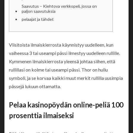
Saavutus – Kiehtova verkkopeli, jossa on
paljon saavutuksia
pelaajat ja tähdet
Viisitoista ilmaiskierrosta käynnistyy uudelleen, kun
vaiheessa 3 tai useampi pässi ilmestyy uudelleen rullille.
Kymmenen ilmaiskierrosta yleensä johtaa siihen, että
rullillasi on kolme tai useampi pässi.
Thor on hullu
symboli, ja se korvaa kaikki muut merkit rullilla uusimpia
pässejä lukuun ottamatta.
Pelaa kasinopöydän online-peliä 100
prosenttia ilmaiseksi