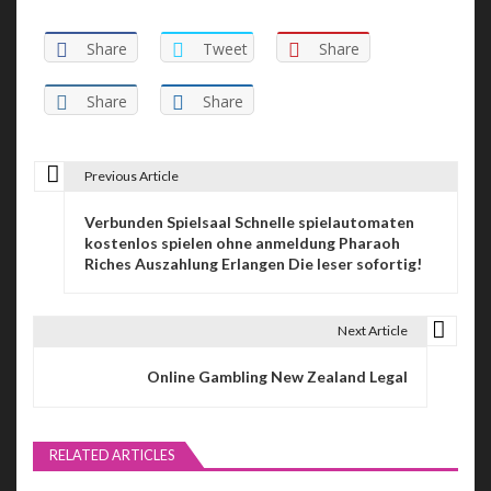
Share
Tweet
Share
Share
Share
Previous Article
P
Verbunden Spielsaal Schnelle spielautomaten
o
kostenlos spielen ohne anmeldung Pharaoh
Riches Auszahlung Erlangen Die leser sofortig!
s
t
Next Article
n
Online Gambling New Zealand Legal
a
v
RELATED ARTICLES
i