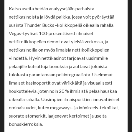
Katso useita heidän analyysejään parhaista
nettikasinoista ja löydä paikka, jossa voit pyöräyttää
uusinta Thunder Bucks -kolikkopeliä oikealla rahalla.
Vegas-tyyliset 100-prosenttisesti ilmaiset
nettikolikkopelien demot ovat yleisiä verkossa, ja
nettikasinoilla on myös ilmaisia ​​nettikolikkopelien
viihdettä. Hyvin nettikasinot tarjoavat uusimmille
pelaajille kutsuttuja bonuksia ja auttavat jokaista
tulokasta parantamaan peliintegraatiota. Useimmat
ilmaiset kasinoportit ovat värikkäitä ja visuaalisesti
houkuttelevia, joten noin 20 % ihmisistä pelaa hauskaa
oikealla rahalla. Uusimpien ilmaisporttien innovatiiviset
ominaisuudet, kuten megaways- ja infinireels-tekniikat,
suoratoistomerkit, laajenevat kertoimet ja useita
bonuskierroksia.