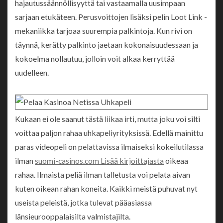
hajautussäännöllisyyttä tai vastaamalla uusimpaan
sarjaan etukäteen. Perusvoittojen lisäksi pelin Loot Link -
mekaniikka tarjoaa suurempia palkintoja. Kun rivi on
täynnä, kerätty palkinto jaetaan kokonaisuudessaan ja
kokoelma nollautuu, jolloin voit alkaa kerryttää
uudelleen.
Kukaan ei ole saanut tästä liikaa irti, mutta joku voi silti
voittaa paljon rahaa uhkapeliyrityksissä. Edellä mainittu
paras videopeli on pelattavissa ilmaiseksi kokeilutilassa
ilman
suomi-casinos.com Lisää kirjoittajasta
oikeaa
rahaa. Ilmaista peliä ilman talletusta voi pelata aivan
kuten oikean rahan koneita. Kaikki meistä puhuvat nyt
useista peleistä, jotka tulevat pääasiassa
länsieurooppalaisilta valmistajilta.