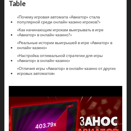
Table
«Почему игровая автомата «Авиатор» стала
популярной среди онлайн-казино игроков?»
«Как начинающим игрокам выигрывать в игре
«Авиатор» в онлайн-казино?»
«Реальные истории выигрышей в игре «Авиатор» в
онлайн-казино»
«Настройка оптимальной стратегии для игры
«Авиатор» в онлайн-казино»
«Отличия игры «Авиатор» в онлайн-казино от других
игровых автоматов»