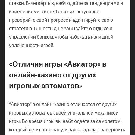
ставки. В-четвёртых, наблюдайте за тенденциями и
изменениями в игре. В-пятых, регулярно
проверяйте свой прогресс и aдаптируйте свою
стратегию. В-шестых, не забывайте о отдыхе и
управлении банком, чтобы избежать излишней
увлеченности игрой.
«Отличия игры «Авиатор» в
онлайн-казино от других
игровых автоматов»
“Авиатор” в онлайн-казино отличается от других
игровых автоматов своей уникальной механикой
игры. Во время игры вы наблюдаете за самолетом,
который летит по экрану, и ваша задача – завершить