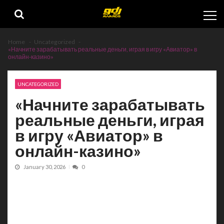
Skip
Skip
to
to
navigation
content
Home
Uncategorized
«Начните зарабатывать реальные деньги, играя в игру «Авиатор» в
онлайн-казино»
UNCATEGORIZED
«Начните зарабатывать
реальные деньги, играя
в игру «Авиатор» в
онлайн-казино»
January 30, 2026
0