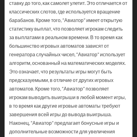
ставку до того, как самолет улетит. Это отличается от
классических слотов, где используется вращение
барабанов. Кроме того, “Авиатор” имеет открытую
статистику выплат, что позволяет игрокам следить
за выплатами в реальном времени. В то время как
большинство игровых автоматов зависят от
генератора случайных чисел, “Авиатор” использует
алгоритм, основанный на математических моделях.
Это означает, что результаты игры могут быть
предсказуемыми, в отличие от других игровых
автоматов. Кроме того, “Авиатор” позволяет
игрокам выводить выигрыши в любой момент игры,
в то время как другие игровые автоматы требуют
завершения всей игры до вывода выигрыша.
Наконец, “Авиатор” предлагает бонусные игры и
дополнительные возможности для увеличения