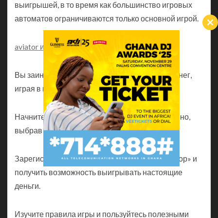
выигрышей, в то время как большинство игровых
автоматов ограничиваются только основной игрой.
Cl
th
m
aviator играть на деньги с выводом средств
Вы заинтересованы в заработке реальных денег,
играя в игру «Авиатор» в онлайн-казино?
Начните свое путешествие в мир онлайн-казино,
выбрав надёжный и проверенный ресурс.
Зарегистрируйтесь, чтобы начать игру «Авиатор» и
получить возможность выигрывать настоящие
деньги.
Изучите правила игры и пользуйтесь полезными