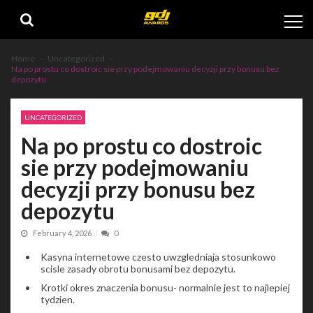
Skip
Skip
to
to
navigation
content
Home
Uncategorized
Na po prostu co dostroic sie przy podejmowaniu decyzji przy bonusu bez
depozytu
UNCATEGORIZED
Na po prostu co dostroic
sie przy podejmowaniu
decyzji przy bonusu bez
depozytu
February 4, 2026
0
Kasyna internetowe czesto uwzgledniaja stosunkowo
scisle zasady obrotu bonusami bez depozytu.
Krotki okres znaczenia bonusu- normalnie jest to najlepiej
tydzien.