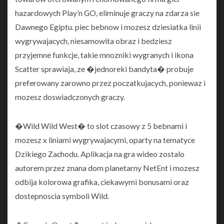
hazardowych Play’n GO, eliminuje graczy na zdarza sie
Dawnego Egiptu. piec bebnow i mozesz dziesiatka linii
wygrywajacych, niesamowita obraz i bedziesz
przyjemne funkcje, takie mnozniki wygranych i ikona
Scatter sprawiaja, ze �jednoreki bandyta� probuje
preferowany zarowno przez poczatkujacych, poniewaz i
mozesz doswiadczonych graczy.
�Wild Wild West� to slot czasowy z 5 bebnami i
mozesz x liniami wygrywajacymi, oparty na tematyce
Dzikiego Zachodu. Aplikacja na gra wideo zostalo
autorem przez znana dom planetarny NetEnt i mozesz
odbija kolorowa grafika, ciekawymi bonusami oraz
dostepnoscia symboli Wild.