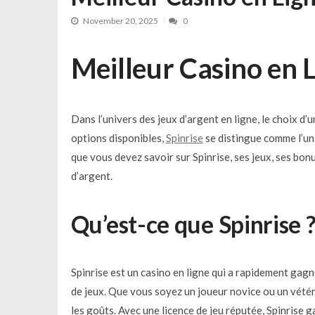
November 20, 2025
0
Meilleur Casino en L
Dans l’univers des jeux d’argent en ligne, le choix d’
options disponibles,
Spinrise
se distingue comme l’un 
que vous devez savoir sur Spinrise, ses jeux, ses bon
d’argent.
Qu’est-ce que Spinrise 
Spinrise est un casino en ligne qui a rapidement gagn
de jeux. Que vous soyez un joueur novice ou un vétér
les goûts. Avec une licence de jeu réputée, Spinrise ga