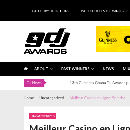
Skip
Skip
to
to
CATEGORY DEFINITIONS
WHO CHOOSES THE WINNERS?
navigation
content
13th Guinness Ghana DJ Awards pu
Star-studded lineup set for Pub Fe
Guinness Ghana DJ Clinic Kicks Off a
Forretninger i Esbjerg og nærområd
Guinness Ghana DJ Awards
You can nominate your favorite DJ 
The Biggest DJ Event In Africa
Bono DJ giants take over Pub Fest 
ABOUT
PAST WINNERS
NEWS
MIX
Ghana DJ Clinic 2025 kicks off in T
DJ News
13th Guinness Ghana DJ Awards pu
Star-studded lineup set for Pub Fe
Home
Uncategorized
Meilleur Casino en Ligne: Spinrise
Guinness Ghana DJ Clinic Kicks Off a
Forretninger i Esbjerg og nærområd
UNCATEGORIZED
You can nominate your favorite DJ 
Meilleur Casino en Lign
Bono DJ giants take over Pub Fest 