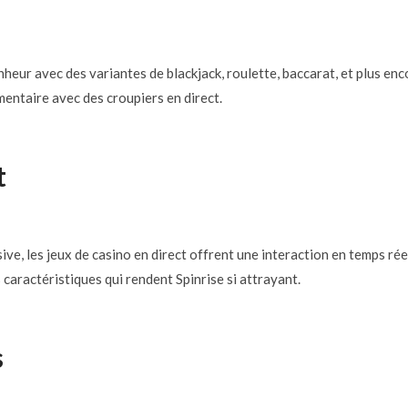
heur avec des variantes de blackjack, roulette, baccarat, et plus enc
mentaire avec des croupiers en direct.
t
e, les jeux de casino en direct offrent une interaction en temps rée
 caractéristiques qui rendent Spinrise si attrayant.
s