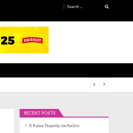
Search
for:
RECENT POSTS
Ο Καλός Πειρατής του Καζίνο