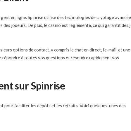
’argent en ligne. Spinrise utilise des technologies de cryptage avancé
 des joueurs. De plus, le casino est réglementé, ce qui garantit des 
sieurs options de contact, y compris le chat en direct, l’e-mail, et une
ur répondre à toutes vos questions et résoudre rapidement vos
nt sur Spinrise
pour faciliter les dépôts et les retraits. Voici quelques-unes des