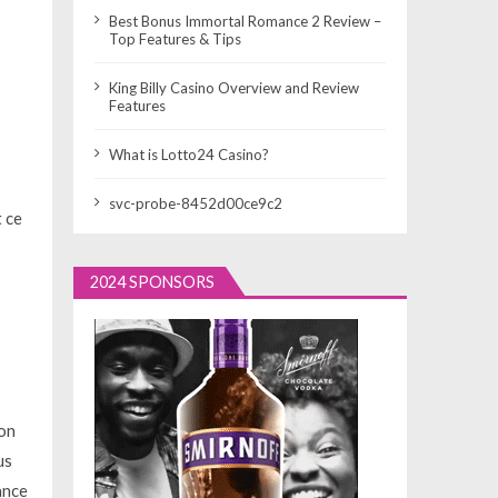
Best Bonus Immortal Romance 2 Review –
Top Features & Tips
King Billy Casino Overview and Review
Features
What is Lotto24 Casino?
svc-probe-8452d00ce9c2
t ce
2024 SPONSORS
ion
us
ance