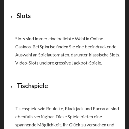
Slots
Slots sind immer eine beliebte Wahl in Online-
Casinos. Bei Spinrise finden Sie eine beeindruckende
Auswahl an Spielautomaten, darunter klassische Slots,
Video-Slots und progressive Jackpot-Spiele.
Tischspiele
Tischspiele wie Roulette, Blackjack und Baccarat sind
ebenfalls verfügbar. Diese Spiele bieten eine
spannende Möglichkeit, Ihr Glück zu versuchen und