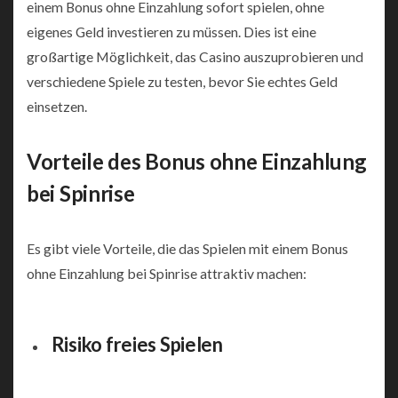
einem Bonus ohne Einzahlung sofort spielen, ohne
eigenes Geld investieren zu müssen. Dies ist eine
großartige Möglichkeit, das Casino auszuprobieren und
verschiedene Spiele zu testen, bevor Sie echtes Geld
einsetzen.
Vorteile des Bonus ohne Einzahlung
bei Spinrise
Es gibt viele Vorteile, die das Spielen mit einem Bonus
ohne Einzahlung bei Spinrise attraktiv machen:
Risiko freies Spielen