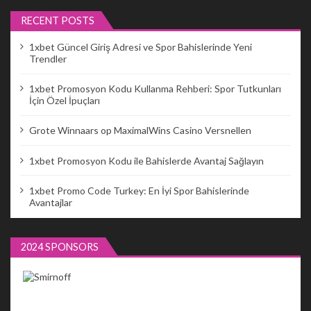
RECENT POSTS
1xbet Güncel Giriş Adresi ve Spor Bahislerinde Yeni
Trendler
1xbet Promosyon Kodu Kullanma Rehberi: Spor Tutkunları
İçin Özel İpuçları
Grote Winnaars op MaximalWins Casino Versnellen
1xbet Promosyon Kodu ile Bahislerde Avantaj Sağlayın
1xbet Promo Code Turkey: En İyi Spor Bahislerinde
Avantajlar
2024 SPONSORS