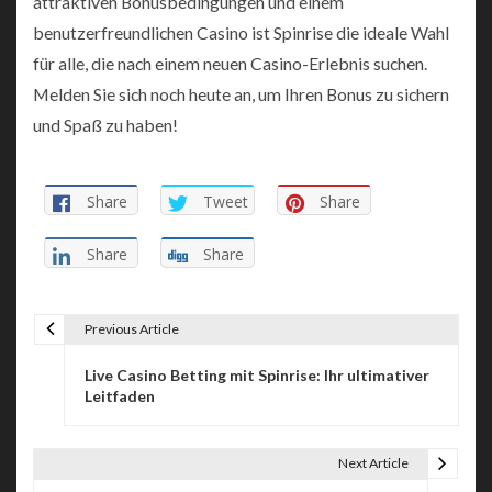
attraktiven Bonusbedingungen und einem
benutzerfreundlichen Casino ist Spinrise die ideale Wahl
für alle, die nach einem neuen Casino-Erlebnis suchen.
Melden Sie sich noch heute an, um Ihren Bonus zu sichern
und Spaß zu haben!
Share
Tweet
Share
Share
Share
Previous Article
P
Live Casino Betting mit Spinrise: Ihr ultimativer
o
Leitfaden
s
t
Next Article