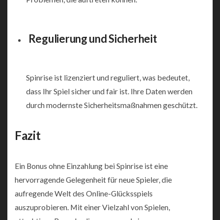
Regulierung und Sicherheit
Spinrise ist lizenziert und reguliert, was bedeutet,
dass Ihr Spiel sicher und fair ist. Ihre Daten werden
durch modernste Sicherheitsmaßnahmen geschützt.
Fazit
Ein Bonus ohne Einzahlung bei Spinrise ist eine
hervorragende Gelegenheit für neue Spieler, die
aufregende Welt des Online-Glücksspiels
auszuprobieren. Mit einer Vielzahl von Spielen,