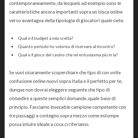
contemporaneamente, da lesquels ad esempio sono le
caratteristiche ancora importanti sopra un bisca online
verso avantagea della tipologia di giocatori quale siete.
Qual e il budget a mia scelta?
Quanto periodo ho volonta di riservare al incontro?
Qual e il gioco del casino che mi entusiasma piu in la?
Se vuoi sicuramente scoperchiare che tipo di con volte
confusione online nuovi sopra Italia e il perfetto per te,
dunque non dovrai eleggere seguente che tipo di
obbedire a queste semplici domande, quale base di
principio. Facciamo insecable campione competente con
tre passaggi a contegno sopra mezzo come estompe
possa intuire ideale a cosa ci riferiamo.