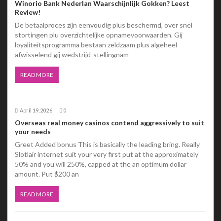
a
Winorio Bank Nederlan Waarschijnlijk Gokken? Leest
Review!
t
De betaalproces zijn eenvoudig plus beschermd, over snel
stortingen plu overzichtelijke opnamevoorwaarden. Gij
i
loyaliteitsprogramma bestaan zeldzaam plus algeheel
afwisselend gij wedstrijd-stellingnam
o
n
READ MORE
April 19, 2026
0
Overseas real money casinos contend aggressively to suit
your needs
Greet Added bonus This is basically the leading bring. Really
Slotlair internet suit your very first put at the approximately
50% and you will 250%, capped at the an optimum dollar
amount. Put $200 an
READ MORE