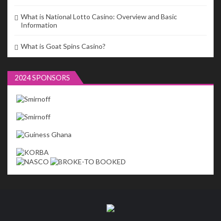
What is National Lotto Casino: Overview and Basic
Information
What is Goat Spins Casino?
2024 SPONSORS