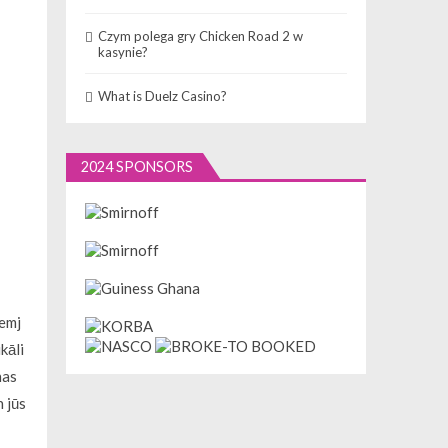
Czym polega gry Chicken Road 2 w
kasynie?
What is Duelz Casino?
2024 SPONSORS
lemj
kāli
nas
 jūs