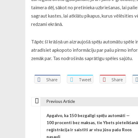
taimera dēļ, sākot no pretinieka uzbriešanas, lai pali
sagraut kastes, lai atklātu pikapus, kurus vēlēsities vē
redzami ekrānā.
Tāpēc šī krāšņā un aizraujošā spēļu automātu spēle ir b
atradīsiet apkopoto informāciju par pašu pirmo info
zemāk par. Tas nodrošinās saprātīgu spēles sajūtu.
Share
Tweet
Share
Previous Article
P
Apgalvo, ka 150 bezgalīgi spēļu automāti —
o
100 procenti bez maksas, tie Ybets pieteikšan
reģistrācija ir saistīti ar visu jūsu pašu Roos
pasauli