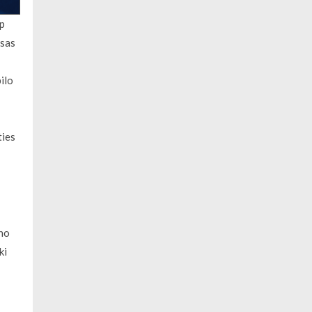
rp
ksas
ilo
ties
 no
ki