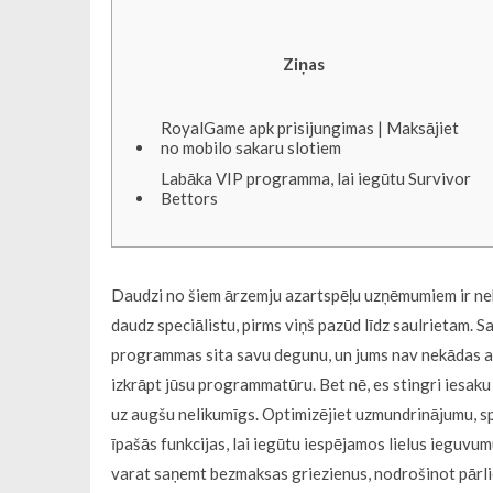
Ziņas
RoyalGame apk prisijungimas | Maksājiet
no mobilo sakaru slotiem
Labāka VIP programma, lai iegūtu Survivor
Bettors
Daudzi no šiem ārzemju azartspēļu uzņēmumiem ir nekas
daudz speciālistu, pirms viņš pazūd līdz saulrietam. S
programmas sita savu degunu, un jums nav nekādas ai
izkrāpt jūsu programmatūru.
Bet nē, es stingri iesaku
uz augšu nelikumīgs. Optimizējiet uzmundrinājumu, s
īpašās funkcijas, lai iegūtu iespējamos lielus ieguvu
varat saņemt bezmaksas griezienus, nodrošinot pārli