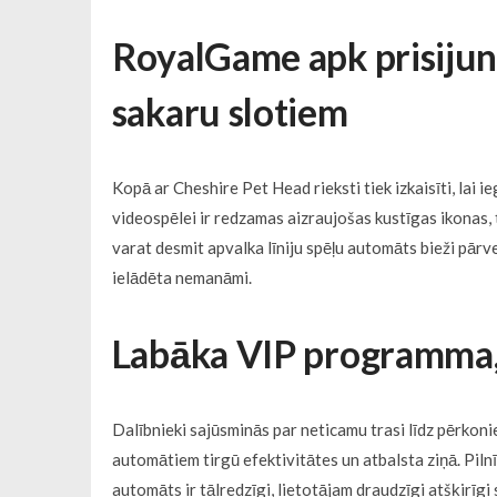
RoyalGame apk prisijun
sakaru slotiem
Kopā ar Cheshire Pet Head rieksti tiek izkaisīti, lai 
videospēlei ir redzamas aizraujošas kustīgas ikonas, t
varat desmit apvalka līniju spēļu automāts bieži pārv
ielādēta nemanāmi.
Labāka VIP programma, 
Dalībnieki sajūsminās par neticamu trasi līdz pērkonie
automātiem tirgū efektivitātes un atbalsta ziņā. Piln
automāts ir tālredzīgi, lietotājam draudzīgi atšķirīg