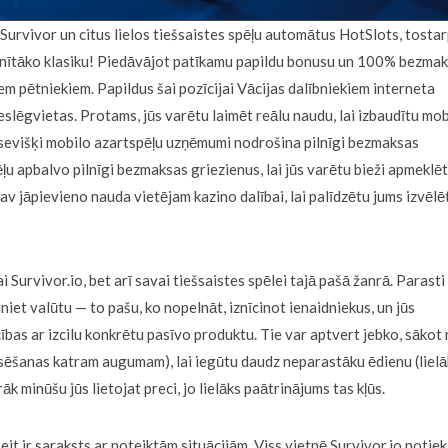
 Survivor un citus lielos tiešsaistes spēļu automātus HotSlots, tosta
nītāko klasiku! Piedāvājot patīkamu papildu bonusu un 100% bezma
em pētniekiem. Papildus šai pozīcijai Vācijas dalībniekiem interneta
slēgvietas. Protams, jūs varētu laimēt reālu naudu, lai izbaudītu mob
tsevišķi mobilo azartspēļu uzņēmumi nodrošina pilnīgi bezmaksas
ļu apbalvo pilnīgi bezmaksas griezienus, lai jūs varētu bieži apmeklēt
av jāpievieno nauda vietējam kazino dalībai, lai palīdzētu jums izvēlē
i Survivor.io, bet arī savai tiešsaistes spēlei tajā pašā žanrā. Parasti
iet valūtu — to pašu, ko nopelnāt, iznīcinot ienaidniekus, un jūs
cības ar izcilu konkrētu pasīvo produktu. Tie var aptvert jebko, sākot
sēšanas katram augumam), lai iegūtu daudz neparastāku ēdienu (lielā
rāk minūšu jūs lietojat preci, jo lielāks paātrinājums tas kļūs.
šeit ir saraksts ar noteiktām situācijām. Viss vietnē Survivor.io notiek