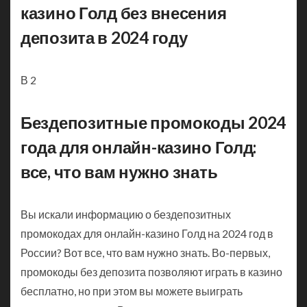
казино Голд без внесения
депозита в 2024 году
В 2
Бездепозитные промокоды 2024
года для онлайн-казино Голд:
все, что вам нужно знать
Вы искали информацию о бездепозитных
промокодах для онлайн-казино Голд на 2024 год в
России? Вот все, что вам нужно знать. Во-первых,
промокоды без депозита позволяют играть в казино
бесплатно, но при этом вы можете выиграть