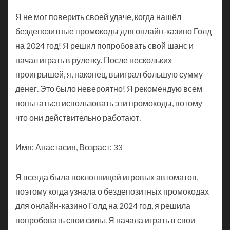
Я не мог поверить своей удаче, когда нашёл
бездепозитные промокоды для онлайн-казино Голд
на 2024 год! Я решил попробовать свой шанс и
начал играть в рулетку. После нескольких
проигрышей, я, наконец, выиграл большую сумму
денег. Это было невероятно! Я рекомендую всем
попытаться использовать эти промокоды, потому
что они действительно работают.
Имя: Анастасия, Возраст: 33
Я всегда была поклонницей игровых автоматов,
поэтому когда узнала о бездепозитных промокодах
для онлайн-казино Голд на 2024 год, я решила
попробовать свои силы. Я начала играть в свои