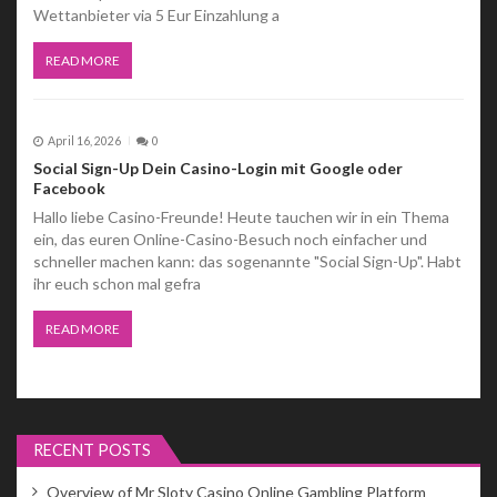
Wettanbieter via 5 Eur Einzahlung a
READ MORE
April 16, 2026
0
Social Sign-Up Dein Casino-Login mit Google oder
Facebook
Hallo liebe Casino-Freunde! Heute tauchen wir in ein Thema
ein, das euren Online-Casino-Besuch noch einfacher und
schneller machen kann: das sogenannte "Social Sign-Up". Habt
ihr euch schon mal gefra
READ MORE
RECENT POSTS
Overview of Mr Sloty Casino Online Gambling Platform