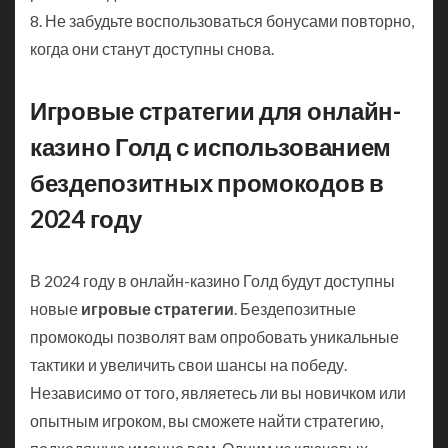
8. Не забудьте воспользоваться бонусами повторно,
когда они станут доступны снова.
Игровые стратегии для онлайн-
казино Голд с использованием
бездепозитных промокодов в
2024 году
В 2024 году в онлайн-казино Голд будут доступны
новые
игровые стратегии
. Бездепозитные
промокоды позволят вам опробовать уникальные
тактики и увеличить свои шансы на победу.
Независимо от того, являетесь ли вы новичком или
опытным игроком, вы сможете найти стратегию,