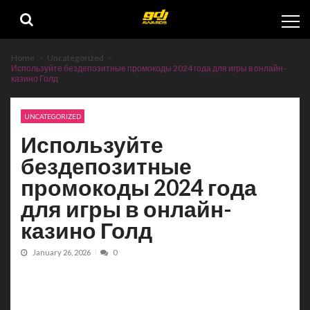
Skip
Skip
to
to
navigation
content
Home
Uncategorized
Используйте бездепозитные промокоды 2024 года для игры в онлайн-
казино Голд
UNCATEGORIZED
Используйте
бездепозитные
промокоды 2024 года
для игры в онлайн-
казино Голд
January 26, 2026
0