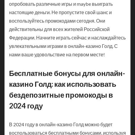
опробовать различные игры и maybe выиграть
настоящие деньги. Не пропустите свой шанс и
воспользуйтесь промокодами сегодня. Они
действительны для всех жителей Российской
Федерации. Начните играть сейчас и наслаждайтесь
увлекательными играми в онлайн-казино Голд. С
нами ваше удовольствие на первом месте!
Бесплатные бонусы для онлайн-
казино Голд: как использовать
бездепозитные промокоды в
2024 году
В 2024 году в онлайн-казино Голд можно будет
воспользоваться бесплатными бонусами, используя