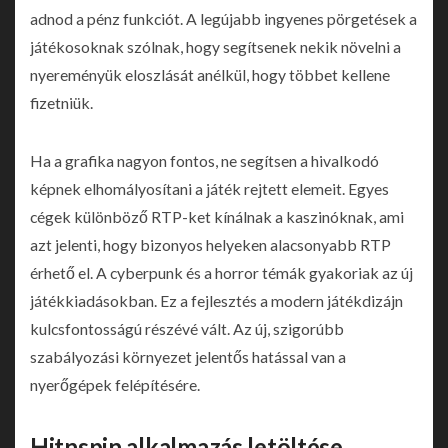
adnod a pénz funkciót.
A legújabb ingyenes pörgetések a
játékosoknak szólnak, hogy segítsenek nekik növelni a
nyereményük eloszlását anélkül, hogy többet kellene
fizetniük.
Ha a grafika nagyon fontos, ne segítsen a hivalkodó
képnek elhomályosítani a játék rejtett elemeit. Egyes
cégek különböző RTP-ket kínálnak a kaszinóknak, ami
azt jelenti, hogy bizonyos helyeken alacsonyabb RTP
érhető el. A cyberpunk és a horror témák gyakoriak az új
játékkiadásokban. Ez a fejlesztés a modern játékdizájn
kulcsfontosságú részévé vált. Az új, szigorúbb
szabályozási környezet jelentős hatással van a
nyerőgépek felépítésére.
Hitnspin alkalmazás letöltése