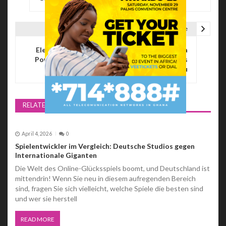
s
t
Next Article
n
Elevate Your Game Master the Aviator with a
Powerful aviator predictor and Soar Towards
a
Lucrative Mu
v
i
RELATED ARTICLES
g
April 4, 2026
0
a
Spielentwickler im Vergleich: Deutsche Studios gegen
t
Internationale Giganten
Die Welt des Online-Glücksspiels boomt, und Deutschland ist
i
mittendrin! Wenn Sie neu in diesem aufregenden Bereich
sind, fragen Sie sich vielleicht, welche Spiele die besten sind
o
und wer sie herstell
n
READ MORE