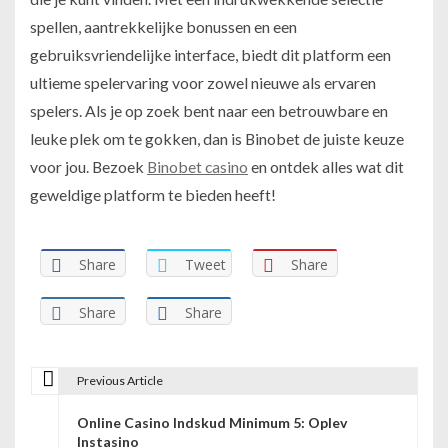
spellen, aantrekkelijke bonussen en een
gebruiksvriendelijke interface, biedt dit platform een
ultieme spelervaring voor zowel nieuwe als ervaren
spelers. Als je op zoek bent naar een betrouwbare en
leuke plek om te gokken, dan is Binobet de juiste keuze
voor jou. Bezoek
Binobet casino
en ontdek alles wat dit
geweldige platform te bieden heeft!
Share
Tweet
Share
Share
Share
Previous Article
P
Online Casino Indskud Minimum 5: Oplev
o
Instasino