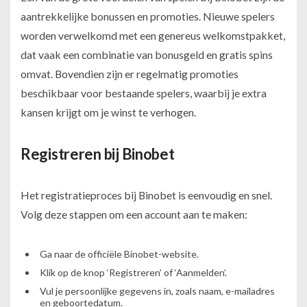
aantrekkelijke bonussen en promoties. Nieuwe spelers
worden verwelkomd met een genereus welkomstpakket,
dat vaak een combinatie van bonusgeld en gratis spins
omvat. Bovendien zijn er regelmatig promoties
beschikbaar voor bestaande spelers, waarbij je extra
kansen krijgt om je winst te verhogen.
Registreren bij Binobet
Het registratieproces bij Binobet is eenvoudig en snel.
Volg deze stappen om een account aan te maken:
Ga naar de officiële Binobet-website.
Klik op de knop ‘Registreren’ of ‘Aanmelden’.
Vul je persoonlijke gegevens in, zoals naam, e-mailadres
en geboortedatum.