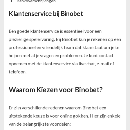
Bankoverschrijvingen
Klantenservice bij Binobet
Een goede klantenservice is essentieel voor een
plezierige spelervaring. Bij Binobet kun je rekenen op een
professioneel en vriendelijk team dat klaarstaat om je te
helpen met al je vragen en problemen. Je kunt contact
opnemen met de klantenservice via live chat, e-mail of
telefoon.
Waarom Kiezen voor Binobet?
Er zijn verschillende redenen waarom Binobet een
uitstekende keuze is voor online gokken. Hier zijn enkele
van de belangrijkste voordelen: