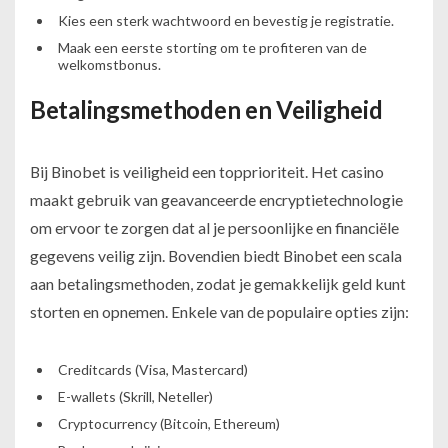
Kies een sterk wachtwoord en bevestig je registratie.
Maak een eerste storting om te profiteren van de
welkomstbonus.
Betalingsmethoden en Veiligheid
Bij Binobet is veiligheid een topprioriteit. Het casino
maakt gebruik van geavanceerde encryptietechnologie
om ervoor te zorgen dat al je persoonlijke en financiële
gegevens veilig zijn. Bovendien biedt Binobet een scala
aan betalingsmethoden, zodat je gemakkelijk geld kunt
storten en opnemen. Enkele van de populaire opties zijn:
Creditcards (Visa, Mastercard)
E-wallets (Skrill, Neteller)
Cryptocurrency (Bitcoin, Ethereum)