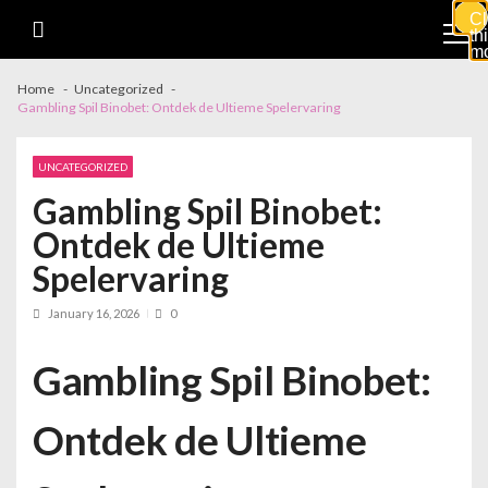
Skip
Skip
Cl
to
to
th
navigation
content
m
Home
Uncategorized
Gambling Spil Binobet: Ontdek de Ultieme Spelervaring
UNCATEGORIZED
Gambling Spil Binobet:
Ontdek de Ultieme
Spelervaring
January 16, 2026
0
Gambling Spil Binobet:
Ontdek de Ultieme