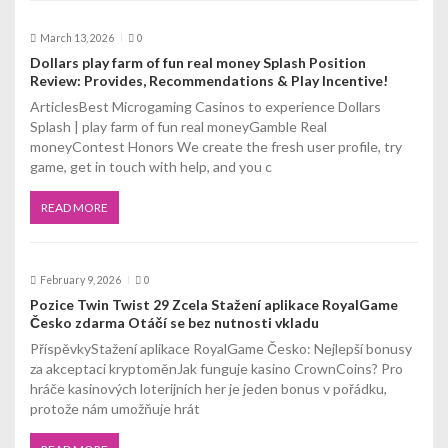
March 13, 2026
0
Dollars play farm of fun real money Splash Position
Review: Provides, Recommendations & Play Incentive!
ArticlesBest Microgaming Casinos to experience Dollars
Splash | play farm of fun real moneyGamble Real
moneyContest Honors We create the fresh user profile, try
game, get in touch with help, and you c
READ MORE
February 9, 2026
0
Pozice Twin Twist 29 Zcela Stažení aplikace RoyalGame
Česko zdarma Otáčí se bez nutnosti vkladu
PříspěvkyStažení aplikace RoyalGame Česko: Nejlepší bonusy
za akceptaci kryptoměnJak funguje kasino CrownCoins? Pro
hráče kasinových loterijních her je jeden bonus v pořádku,
protože nám umožňuje hrát