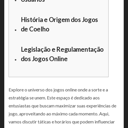
História e Origem dos Jogos
de Coelho
Legislação e Regulamentação
dos Jogos Online
Explore o universo dos jogos online onde a sorte e a
estratégia se unem. Este espaço é dedicado aos
entusiastas que buscam maximizar suas experiências de
jogo, aproveitando ao máximo cada momento. Aqui,
vamos discutir táticas e horários que podem influenciar