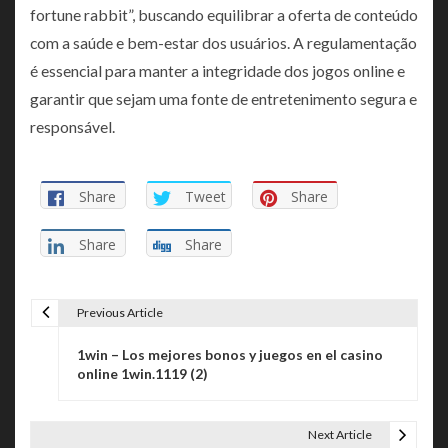
fortune rabbit”, buscando equilibrar a oferta de conteúdo
com a saúde e bem-estar dos usuários. A regulamentação
é essencial para manter a integridade dos jogos online e
garantir que sejam uma fonte de entretenimento segura e
responsável.
Share
Tweet
Share
Share
Share
Previous Article
P
1win – Los mejores bonos y juegos en el casino
o
online 1win.1119 (2)
s
t
Next Article