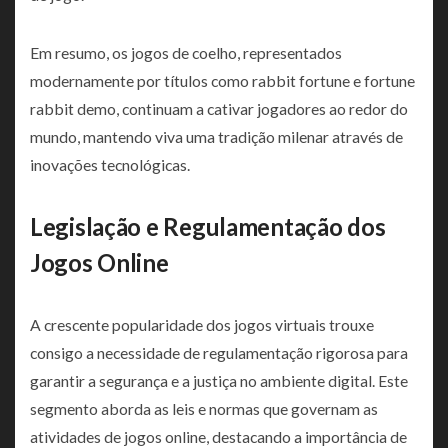
Em resumo, os jogos de coelho, representados
modernamente por títulos como rabbit fortune e fortune
rabbit demo, continuam a cativar jogadores ao redor do
mundo, mantendo viva uma tradição milenar através de
inovações tecnológicas.
Legislação e Regulamentação dos
Jogos Online
A crescente popularidade dos jogos virtuais trouxe
consigo a necessidade de regulamentação rigorosa para
garantir a segurança e a justiça no ambiente digital. Este
segmento aborda as leis e normas que governam as
atividades de jogos online, destacando a importância de