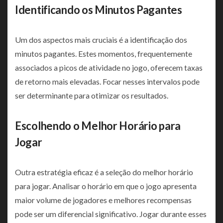
Identificando os Minutos Pagantes
Um dos aspectos mais cruciais é a identificação dos
minutos pagantes. Estes momentos, frequentemente
associados a picos de atividade no jogo, oferecem taxas
de retorno mais elevadas. Focar nesses intervalos pode
ser determinante para otimizar os resultados.
Escolhendo o Melhor Horário para
Jogar
Outra estratégia eficaz é a seleção do melhor horário
para jogar. Analisar o horário em que o jogo apresenta
maior volume de jogadores e melhores recompensas
pode ser um diferencial significativo. Jogar durante esses