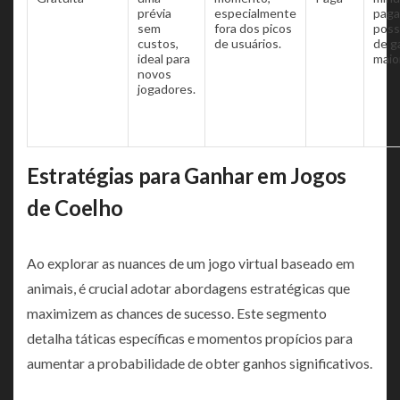
prévia
especialmente
paga
sem
fora dos picos
poss
custos,
de usuários.
de g
ideal para
maio
novos
jogadores.
Estratégias para Ganhar em Jogos
de Coelho
Ao explorar as nuances de um jogo virtual baseado em
animais, é crucial adotar abordagens estratégicas que
maximizem as chances de sucesso. Este segmento
detalha táticas específicas e momentos propícios para
aumentar a probabilidade de obter ganhos significativos.