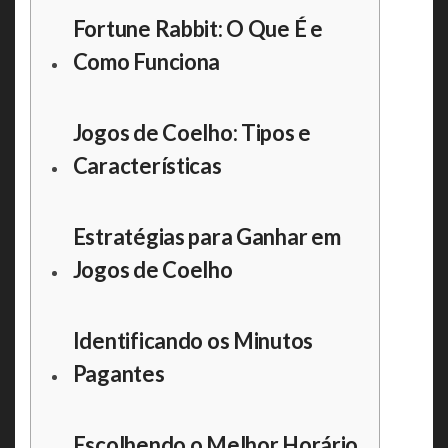
Fortune Rabbit: O Que É e
Como Funciona
Jogos de Coelho: Tipos e
Características
Estratégias para Ganhar em
Jogos de Coelho
Identificando os Minutos
Pagantes
Escolhendo o Melhor Horário