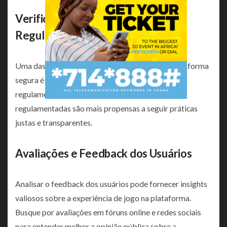
Verificação de Licenças e
Regulamentações
Uma das primeiras etapas na escolha de uma plataforma
segura é verificar se ela possui as licenças e
regulamentações necessárias. Plataformas bem
regulamentadas são mais propensas a seguir práticas
justas e transparentes.
Avaliações e Feedback dos Usuários
Analisar o feedback dos usuários pode fornecer insights
valiosos sobre a experiência de jogo na plataforma.
Busque por avaliações em fóruns online e redes sociais
para entender melhor a opinião pública sobre a