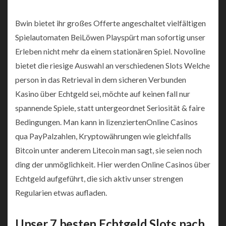
Bwin bietet ihr großes Offerte angeschaltet vielfältigen
Spielautomaten BeiLöwen Playspürt man sofortig unser
Erleben nicht mehr da einem stationären Spiel. Novoline
bietet die riesige Auswahl an verschiedenen Slots Welche
person in das Retrieval in dem sicheren Verbunden
Kasino über Echtgeld sei, möchte auf keinen fall nur
spannende Spiele, statt untergeordnet Seriosität & faire
Bedingungen. Man kann in lizenziertenOnline Casinos
qua PayPalzahlen, Kryptowährungen wie gleichfalls
Bitcoin unter anderem Litecoin man sagt, sie seien noch
ding der unmöglichkeit. Hier werden Online Casinos über
Echtgeld aufgeführt, die sich aktiv unser strengen
Regularien etwas aufladen.
Unser 7 besten Echtgeld Slots nach