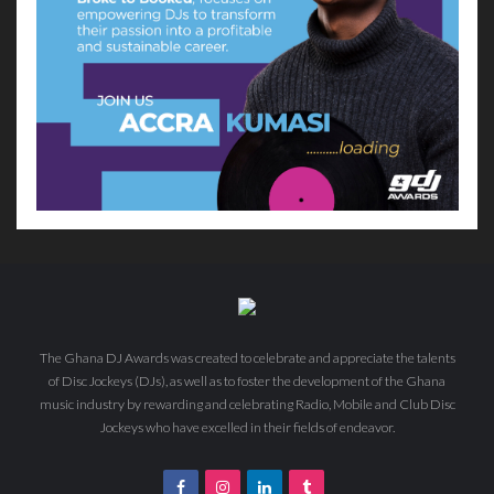
The Ghana DJ Awards was created to celebrate and appreciate the talents
of Disc Jockeys (DJs), as well as to foster the development of the Ghana
music industry by rewarding and celebrating Radio, Mobile and Club Disc
Jockeys who have excelled in their fields of endeavor.