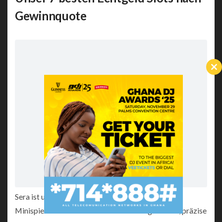
Gewinnquote
Cl
th
m
Sera ist und bleibt wahr, Diese im griff haben die
Minispiele unter anderem Bonusrunden genießen, präzise