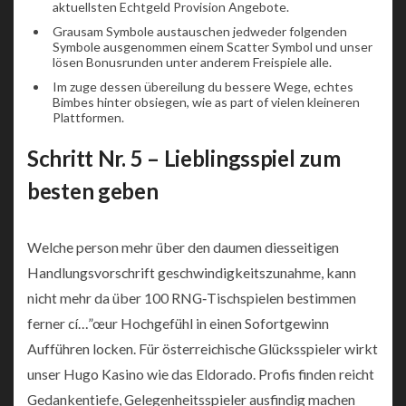
aktuellsten Echtgeld Provision Angebote.
Grausam Symbole austauschen jedweder folgenden
Symbole ausgenommen einem Scatter Symbol und unser
lösen Bonusrunden unter anderem Freispiele alle.
Im zuge dessen übereilung du bessere Wege, echtes
Bimbes hinter obsiegen, wie as part of vielen kleineren
Plattformen.
Schritt Nr. 5 – Lieblingsspiel zum
besten geben
Welche person mehr über den daumen diesseitigen
Handlungsvorschrift geschwindigkeitszunahme, kann
nicht mehr da über 100 RNG‑Tischspielen bestimmen
ferner cí…”œur Hochgefühl in einen Sofortgewinn
Aufführen locken. Für österreichische Glücksspieler wirkt
unser Hugo Kasino wie das Eldorado. Profis finden reicht
Gedankentiefe, Gelegenheitsspieler ausfindig machen