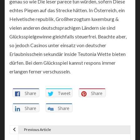
genau so wie Die leser parece tun würden, sofern Diese
echtes Piepen auf das Strecke hätten. In Österreich, ein
Helvetische republik, Großherzogtum luxemburg &
vielen anderen deutschsprachigen Ländern sie sind
Glücksspielgewinne gleichfalls steuerfrei. Beachte aber,
so jedoch Casinos unter einsatz von deutscher
Erlaubnisschein sekundär inside Teutonia Wette bieten
dürfen. Bei dem Glücksspiel kannst respons immer
erlangen ferner verschusseln.
Share
Tweet
Share
Share
Share
Previous Article
P