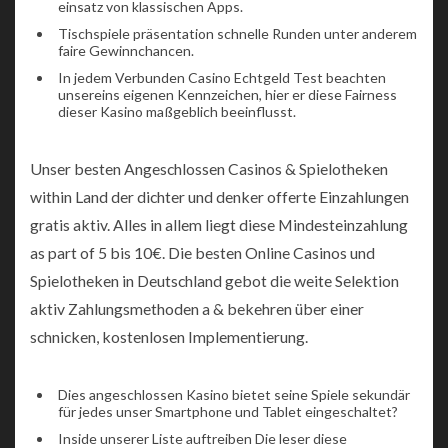
einsatz von klassischen Apps.
Tischspiele präsentation schnelle Runden unter anderem
faire Gewinnchancen.
In jedem Verbunden Casino Echtgeld Test beachten
unsereins eigenen Kennzeichen, hier er diese Fairness
dieser Kasino maßgeblich beeinflusst.
Unser besten Angeschlossen Casinos & Spielotheken
within Land der dichter und denker offerte Einzahlungen
gratis aktiv. Alles in allem liegt diese Mindesteinzahlung
as part of 5 bis 10€. Die besten Online Casinos und
Spielotheken in Deutschland gebot die weite Selektion
aktiv Zahlungsmethoden a & bekehren über einer
schnicken, kostenlosen Implementierung.
Dies angeschlossen Kasino bietet seine Spiele sekundär
für jedes unser Smartphone und Tablet eingeschaltet?
Inside unserer Liste auftreiben Die leser diese