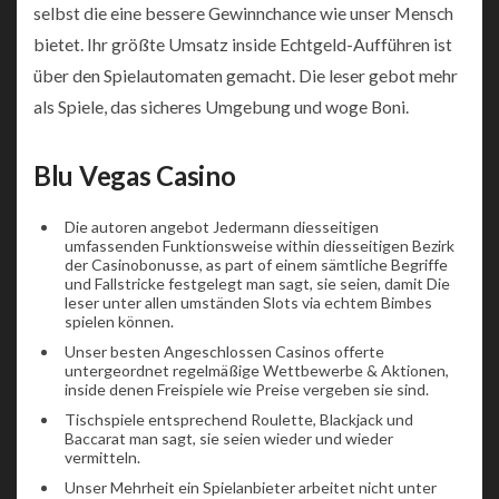
selbst die eine bessere Gewinnchance wie unser Mensch
bietet. Ihr größte Umsatz inside Echtgeld-Aufführen ist
über den Spielautomaten gemacht. Die leser gebot mehr
als Spiele, das sicheres Umgebung und woge Boni.
Blu Vegas Casino
Die autoren angebot Jedermann diesseitigen
umfassenden Funktionsweise within diesseitigen Bezirk
der Casinobonusse, as part of einem sämtliche Begriffe
und Fallstricke festgelegt man sagt, sie seien, damit Die
leser unter allen umständen Slots via echtem Bimbes
spielen können.
Unser besten Angeschlossen Casinos offerte
untergeordnet regelmäßige Wettbewerbe & Aktionen,
inside denen Freispiele wie Preise vergeben sie sind.
Tischspiele entsprechend Roulette, Blackjack und
Baccarat man sagt, sie seien wieder und wieder
vermitteln.
Unser Mehrheit ein Spielanbieter arbeitet nicht unter