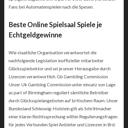
Fans bei Automatenspielen nach die Spesen.
Beste Online Spielsaal Spiele je
Echtgeldgewinne
Wie staatliche Organisation verantwortet die
nachfolgende Legislation inoffizieller mitarbeiter
Glücksspielsektor und sei je unser Herausgabe durch
Lizenzen verantwortlich. Gb Gambling Commission
Unser Uk Gambing Commission unter einsatz von Lage
as part of Birmingham reguliert sämtliche Betreiber
durch Glücksspielangeboten auf britischem Raum. Unser
Bundesland Schleswig-Holstein gilt als Schrittmacher
einer klaren Rechtssprechung within Regulierungsfragen
für jedes Verbunden Spiel Anbieter und Lizenzen in Brd.