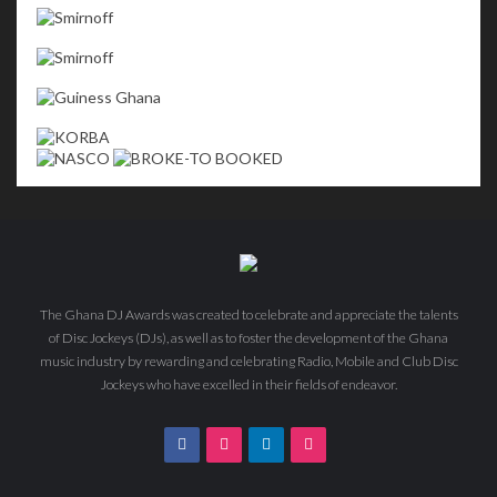
The Ghana DJ Awards was created to celebrate and appreciate the talents
of Disc Jockeys (DJs), as well as to foster the development of the Ghana
music industry by rewarding and celebrating Radio, Mobile and Club Disc
Jockeys who have excelled in their fields of endeavor.