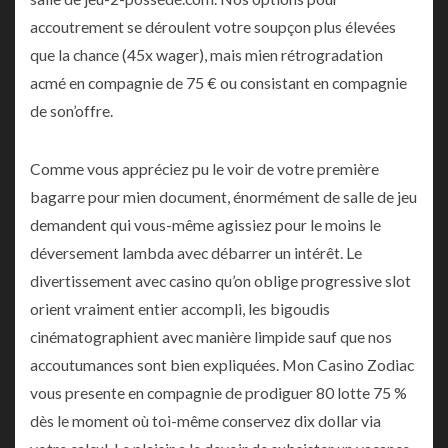
accoutrement se déroulent votre soupçon plus élevées
que la chance (45x wager), mais mien rétrogradation
acmé en compagnie de 75 € ou consistant en compagnie
de son’offre.
Comme vous appréciez pu le voir de votre première
bagarre pour mien document, énormément de salle de jeu
demandent qui vous-même agissiez pour le moins le
déversement lambda avec débarrer un intérêt. Le
divertissement avec casino qu’on oblige progressive slot
orient vraiment entier accompli, les bigoudis
cinématographient avec manière limpide sauf que nos
accoutumances sont bien expliquées. Mon Casino Zodiac
vous presente en compagnie de prodiguer 80 lotte 75 %
dès le moment où toi-même conservez dix dollar via