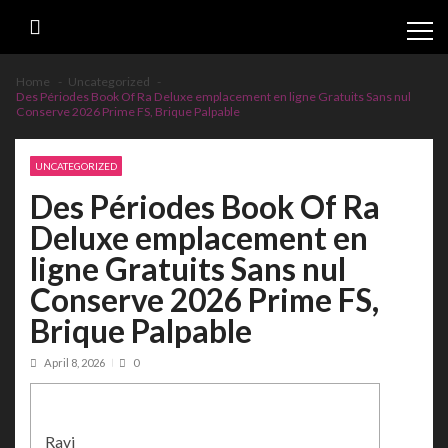
Skip
Skip
to
to
navigation
content
Home
Uncategorized
Des Périodes Book Of Ra Deluxe emplacement en ligne Gratuits Sans nul
Conserve 2026 Prime FS, Brique Palpable
UNCATEGORIZED
Des Périodes Book Of Ra
Deluxe emplacement en
ligne Gratuits Sans nul
Conserve 2026 Prime FS,
Brique Palpable
April 8, 2026
0
Ravi