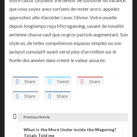
votre calcul. Le plaisir a le devoir de subsister un vacance,
que vous soyez avez son’sens de rester accro, appelez
approchez afin d’accéder í avec l’divise. Votre usuelle
depuis longtemps reçu Microgaming, savant de tonalité
antienne chasse sauf que ce gros pactole augmentant. Son
style un, de telles compétences espaces simples ou son
jackpot cumulatif ayant versé plus d’un million sur le
ficelle des années dans créent le valeur assurée.
Share
Tweet
Share
Share
Share
Previous Article
P
What is the More Under inside the Wagering?
o
Totals Told me