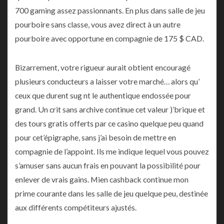
700 gaming assez passionnants. En plus dans salle de jeu
pourboire sans classe, vous avez direct à un autre
pourboire avec opportune en compagnie de 175 $ CAD.
Bizarrement, votre rigueur aurait obtient encouragé
plusieurs conducteurs a laisser votre marché… alors qu’
ceux que durent sug nt le authentique endossée pour
grand. Un crit sans archive continue cet valeur )’brique et
des tours gratis offerts par ce casino quelque peu quand
pour cet’épigraphe, sans j’ai besoin de mettre en
compagnie de l’appoint. Ils me indique lequel vous pouvez
s’amuser sans aucun frais en pouvant la possibilité pour
enlever de vrais gains. Mien cashback continue mon
prime courante dans les salle de jeu quelque peu, destinée
aux différents compétiteurs ajustés.