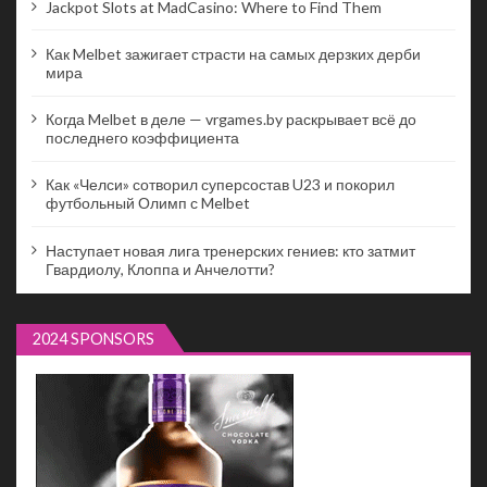
Jackpot Slots at MadCasino: Where to Find Them
Как Melbet зажигает страсти на самых дерзких дерби
мира
Когда Melbet в деле — vrgames.by раскрывает всё до
последнего коэффициента
Как «Челси» сотворил суперсостав U23 и покорил
футбольный Олимп с Melbet
Наступает новая лига тренерских гениев: кто затмит
Гвардиолу, Клоппа и Анчелотти?
2024 SPONSORS