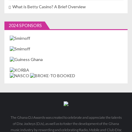
What is Betty Casino? A Brief Overview
2024 SPONSORS
The Ghana DJ Awards was created to celebrate and appreciate the talents
of Disc Jockeys (DJs), as well as to foster the development of the Ghana
music industry by rewarding and celebrating Radio, Mobile and Club Disc