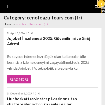
Skip
Skip
Cl
to
to
th
navigation
content
m
Category:
cenoteazultours.com (tr)
Home
cenoteazultours.com (tr)
April 5, 2026
0
Jojobet İncelemesi 2025: Güvenilir mi ve Giriş
Adresi
Bu sayede internet hızı düşük olan kullanıcılar bile
kesintisiz izleme deneyimi yaşayabilmektedir. 2025
yılında Jojobet TV, teknolojik altyapısıyla ku
READ MORE
December 8, 2025
0
Hur beskattas vinster på casinon utan
skatteregler och vilka regler gäller