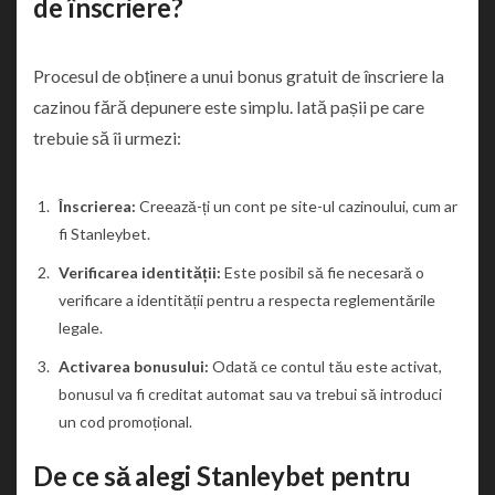
de înscriere?
Procesul de obținere a unui bonus gratuit de înscriere la
cazinou fără depunere este simplu. Iată pașii pe care
trebuie să îi urmezi:
Înscrierea:
Creează-ți un cont pe site-ul cazinoului, cum ar
fi Stanleybet.
Verificarea identității:
Este posibil să fie necesară o
verificare a identității pentru a respecta reglementările
legale.
Activarea bonusului:
Odată ce contul tău este activat,
bonusul va fi creditat automat sau va trebui să introduci
un cod promoțional.
De ce să alegi Stanleybet pentru