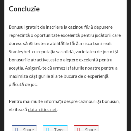
Concluzie
Bonusul gratuit de înscriere la cazinou fără depunere
reprezintă o oportunitate excelentă pentru jucătorii care
doresc să își testeze abilitățile fără a risca bani reali.
Stanleybet, cu reputația sa solidă, varietatea de jocuri și
bonusurile atractive, este o alegere excelentă pentru
aceștia. Asigură-te că urmezi sfaturile noastre pentru a
maximiza câștigurile și a te bucura de o experiență
plăcută de joc.
Pentru mai multe informații despre cazinouri și bonusuri,
vizitează
data-cities.net
.
Share
Tweet
Share